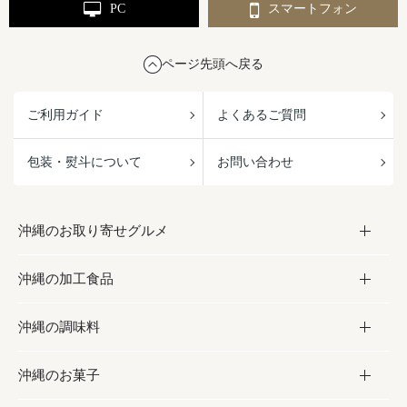
PC
スマートフォン
ページ先頭へ戻る
ご利用ガイド
よくあるご質問
包装・熨斗について
お問い合わせ
沖縄のお取り寄せグルメ
沖縄の加工食品
お取り寄せグルメ
沖縄の調味料
フルーツ・野菜
加工食品
沖縄のお菓子
お肉
缶詰／パウチ
調味料