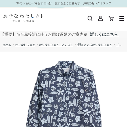
【送料無料】形態安定 ハンドペイントプランツ柄 長袖 かりゆしウェアP1025-31｜おきなわセレ
“旬のうちなー”をおすそわけ 旅するように暮らす、沖縄のセレクトストア
クト サンエー公式通販
【重要】※台風接近に伴うお届け遅延のご案内※
詳しくはこちら
ホーム
>
かりゆしウェア
>
かりゆしウェア（メンズ）
>
長袖 メンズかりゆしウェア
>
【送料無料】形態安定 ハンドペイントプランツ柄 長袖 かりゆしウェアP1025-31