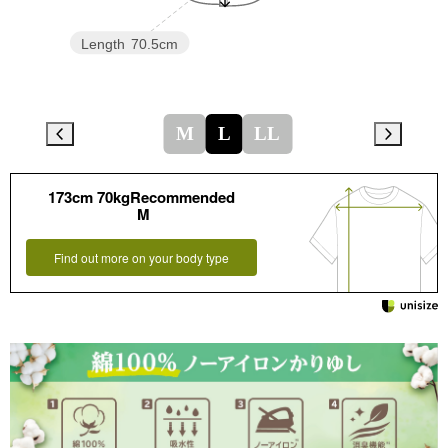
Length
70.5cm
M
L
LL
173cm 70kgRecommended
M
Find out more on your body type