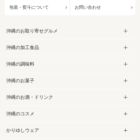
包装・熨斗について
お問い合わせ
沖縄のお取り寄せグルメ
沖縄の加工食品
お取り寄せグルメ
沖縄の調味料
フルーツ・野菜
加工食品
沖縄のお菓子
お肉
缶詰／パウチ
調味料
沖縄のお酒・ドリンク
海産物
沖縄料理
砂糖／黒砂糖
お菓子
沖縄のコスメ
沖縄そば／乾麺
塩
黒糖
お酒・ドリンク
かりゆしウェア
レトルト食品
お酢／ドレッシング
ちんすこう
泡盛
コスメ