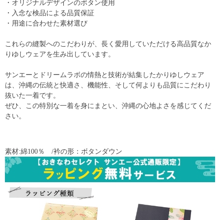
・オリジナルデザインのボタン使用
・入念な検品による品質保証
・用途に合わせた素材選び
これらの縫製へのこだわりが、長く愛用していただける高品質なか
りゆしウェアを生み出しています。
サンエーとドリームラボの情熱と技術が結集したかりゆしウェア
は、沖縄の伝統と快適さ、機能性、そして何よりも品質にこだわり
抜いた一着です。
ぜひ、この特別な一着を身にまとい、沖縄の心地よさを感じてくだ
さい。
素材:綿100％ /衿の形：ボタンダウン