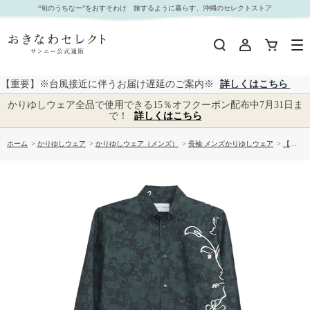
【送料無料】形態安定 シンプルフラワー柄 長袖 かりゆしウェアP1025-29｜おきなわセレクト
“旬のうちなー”をおすそわけ 旅するように暮らす、沖縄のセレクトストア
サンエー公式通販
【重要】※台風接近に伴うお届け遅延のご案内※
詳しくはこちら
かりゆしウェア全品で使用できる15％オフクーポン配布中7月31日ま
で！
詳しくはこちら
ホーム
>
かりゆしウェア
>
かりゆしウェア（メンズ）
>
長袖 メンズかりゆしウェア
>
【送料無料】形態安定 シンプルフラワー柄 長袖 かりゆしウェアP1025-29