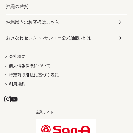
沖縄の雑貨
乾物／粉類
しょうゆ
伝統菓子
ビール・チューハイ
スキンケア
かりゆしウェア
沖縄県内のお客様はこちら
みそ
スナック
ワイン・ウィスキー・カクテル
ボディケア
メンズ
雑貨
おきなわセレクト~サンエー公式通販~とは
だし／スパイス／島唐辛子
おつまみ
ドリンク
ヘアケア
レディース
沖縄ファッション
紅芋
茶葉
UVケア
伝統工芸品
会社概要
個人情報保護について
沖縄限定商品（ご当地）
限定品
箸・線香・ウチカビ
特定商取引法に基づく表記
利用規約
企業サイト