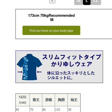
M
L
LL
173cm 70kgRecommended
M
Find out more on your body type
SIZE
着丈
肩幅
胸囲
袖丈
(cm)
M
70
46
110
58