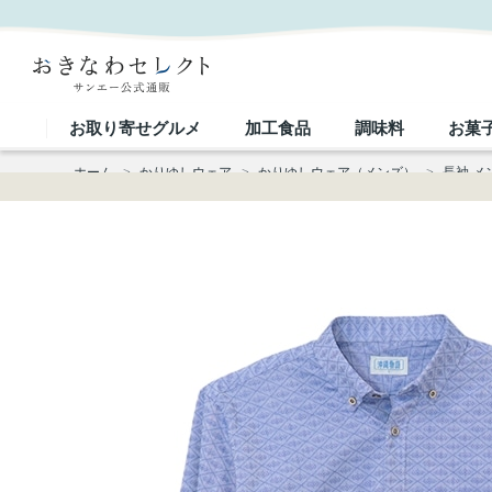
【送料無料】七宝紋様柄 長袖 かりゆしウェアOKJ1931｜おきなわセレクト サンエー公式通販
お取り寄せグルメ
加工食品
調味料
お菓
ホーム
>
かりゆしウェア
>
かりゆしウェア（メンズ）
>
長袖 