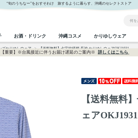
“旬のうちなー”をおすそわけ 旅するように暮らす、沖縄のセレクトストア
子
お酒・ドリンク
沖縄コスメ
かりゆしウェア
メンズかりゆしウェア
>
【送料無料】七宝紋様柄 長袖 かりゆしウェアOKJ1931
【重要】※台風接近に伴うお届け遅延のご案内※
詳しくはこちら
沖縄のお取り寄せグルメすべて
沖縄の加工食品すべて
沖縄の調味料すべて
沖縄のお菓子すべて
沖縄のお酒・ドリンクすべて
沖縄のコスメすべて
かりゆしウェアすべて
沖縄の雑貨すべて
フルーツ・野菜
缶詰／パウチ
砂糖／黒砂糖
黒糖
泡盛
スキンケア
メンズ
沖縄ファッション
ちんすこう
お肉
沖縄料理
塩
ビール・チューハイ
伝統工芸品
伝
ボ
レ
【送料無料】
おつまみ
紅芋
沖
乾物／粉類
みそ
茶葉
レトルト食品
しょうゆ
ドリンク
ヘアケア
U
ェアOKJ1931
限定品