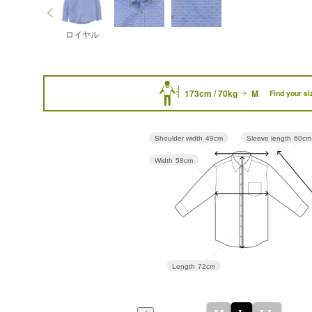
ロイヤル
173cm / 70kg
M
Find your si
Sleeve length
60cm
Shoulder width
49cm
Width
58cm
Length
72cm