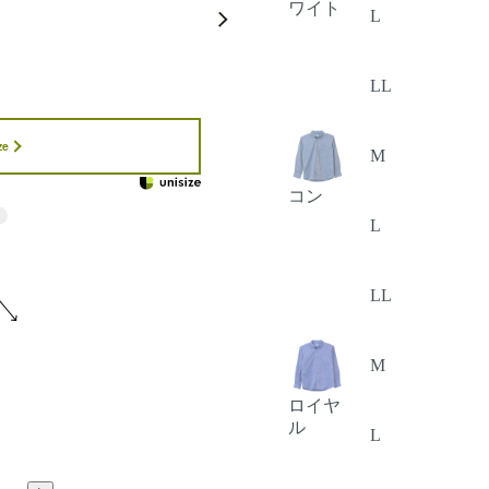
ワイト
L
LL
ze
M
コン
L
LL
M
ロイヤ
ル
L