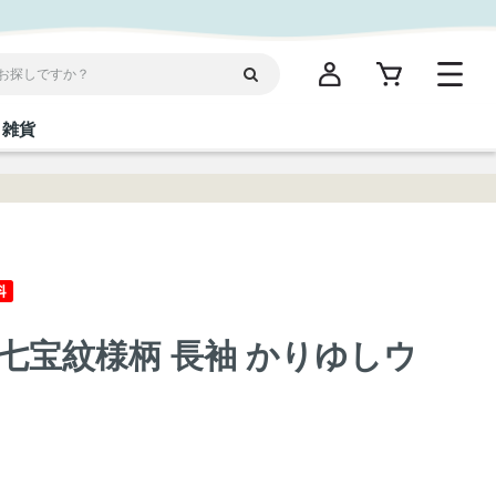
雑貨
閉じる
閉じる
閉じる
閉じる
閉じる
閉じる
閉じる
閉じる
統菓子
ディケア
ディース
海産物
沖縄そば／乾麺
お酢／ドレッシング
ワイン・ウィスキー・カクテル
箸・線香・ウチカビ
スナック
七宝紋様柄 長袖 かりゆしウ
縄限定商品（ご当地）
だし／スパイス／島唐辛子
Vケア