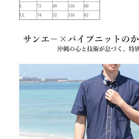
L
72
49
116
60
LL
74
52
116
62