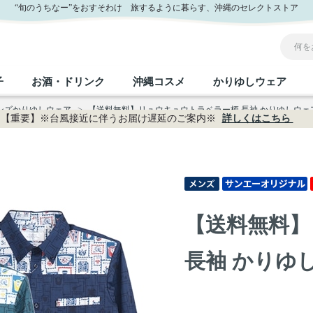
サンエー公式通販
“旬のうちなー”をおすそわけ 旅するように暮らす、沖縄のセレクトストア
子
お酒・ドリンク
沖縄コスメ
かりゆしウェア
メンズかりゆしウェア
>
【送料無料】リュウキュウトラベラー柄 長袖 かりゆしウェア P-
【重要】※台風接近に伴うお届け遅延のご案内※
詳しくはこちら
沖縄のお取り寄せグルメすべて
沖縄の加工食品すべて
沖縄の調味料すべて
沖縄のお菓子すべて
沖縄のお酒・ドリンクすべて
沖縄のコスメすべて
かりゆしウェアすべて
沖縄の雑貨すべて
フルーツ・野菜
缶詰／パウチ
砂糖／黒砂糖
黒糖
泡盛
スキンケア
メンズ
沖縄ファッション
ちんすこう
お肉
沖縄料理
塩
ビール・チューハイ
伝統工芸品
伝
ボ
レ
【送料無料】
おつまみ
紅芋
沖
乾物／粉類
みそ
茶葉
レトルト食品
しょうゆ
ドリンク
ヘアケア
U
長袖 かりゆしウ
限定品