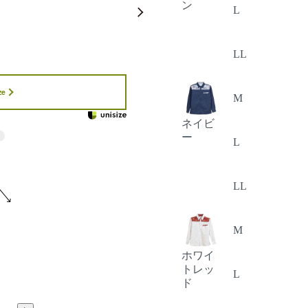
ン
L
LL
ze
M
ネイビ
ー
L
LL
M
ホワイ
トレッ
L
ド