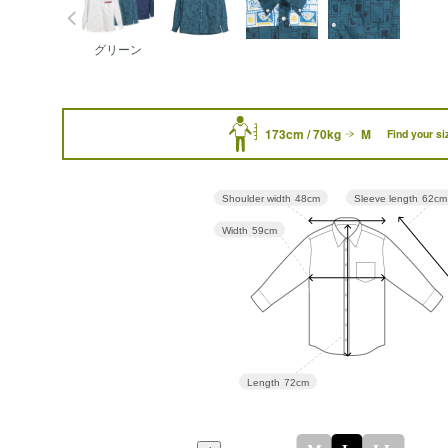
グリーン
173cm / 70kg
M
Find your si
Sleeve length
62cm
Shoulder width
48cm
Width
59cm
Length
72cm