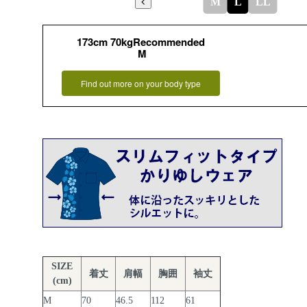
M
L
LL
173cm 70kgRecommended
M
Find out more on your body type
SIZE
着丈
肩幅
胸囲
袖丈
(cm)
M
70
46.5
112
61