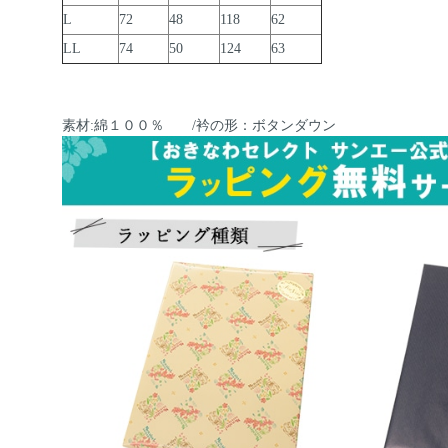
L
72
48
118
62
LL
74
50
124
63
素材:綿１００％ /衿の形：ボタンダウン