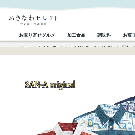
【送料無料】リュウキュウトラベラー柄 長袖 かりゆしウェア P-FSM51019S｜おきなわセレクト 
お取り寄せグルメ
加工食品
調味料
お菓
ホーム
>
かりゆしウェア
>
かりゆしウェア（メンズ）
>
長袖 