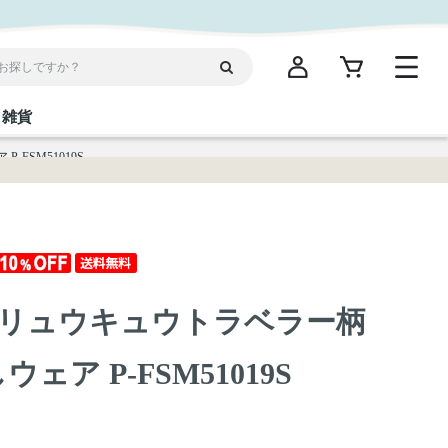
雑貨
FSM51019S
閉じる
閉じる
閉じる
閉じる
閉じる
閉じる
閉じる
閉じる
統菓子
ディケア
ディース
海産物
沖縄そば／乾麺
お酢／ドレッシング
ワイン・ウィスキー・カクテル
箸・線香・ウチカビ
スナック
リュウキュウトラベラー柄
縄限定商品（ご当地）
だし／スパイス／島唐辛子
Vケア
ェア P-FSM51019S