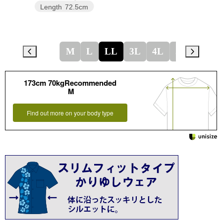
Length
72.5cm
M
L
LL
3L
4L
5L
173cm 70kgRecommended
M
Find out more on your body type