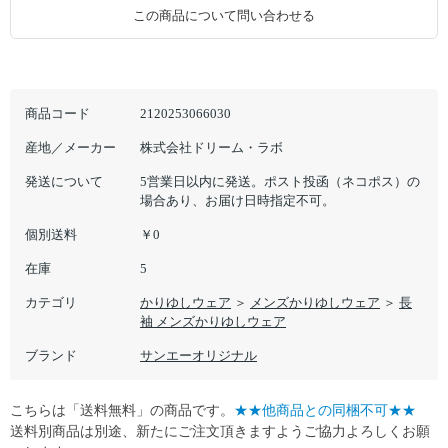
この商品について問い合わせる
商品コード
2120253066030
産地／メーカー
株式会社ドリーム・ラボ
発送について
5営業日以内に発送。ポスト投函（ネコポス）の
場合あり、お届け日時指定不可。
個別送料
￥0
在庫
5
カテゴリ
かりゆしウェア
＞
メンズかりゆしウェア
＞
長
袖 メンズかりゆしウェア
ブランド
サンエーオリジナル
こちらは「送料無料」の商品です。
★★他商品との同梱不可★★
送料別商品は別途、新たにご注文頂きますようご協力よろしくお願