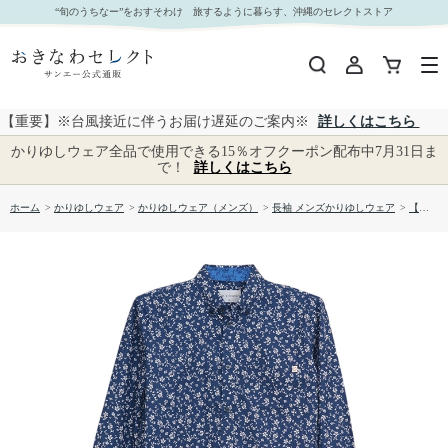
【送料無料】形態安定小花トライバル柄 長袖 かりゆしウェアP1024-312 Kr24｜おきなわセレク
“旬のうちなー”をおすそわけ 旅するように暮らす、沖縄のセレクトストア
ト サンエー公式通販
【重要】※台風接近に伴うお届け遅延のご案内※
詳しくはこちら
かりゆしウェア全品で使用できる15％オフクーポン配布中7月31日ま
で！
詳しくはこちら
ホーム
>
かりゆしウェア
>
かりゆしウェア（メンズ）
>
長袖 メンズかりゆしウェア
>
【送料無料】形態安定小花トライバル柄 長袖 かりゆしウェアP1024-312 Kr24