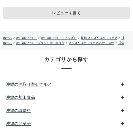
レビューを書く
ホーム
>
かりゆしウェア
>
かりゆしウェア（メンズ）
>
長袖 メンズかりゆしウェア
>
【送料無料】形態安定小花トライバル柄 長袖 かりゆしウェアP1024-312 Kr24
ホーム
>
かりゆしウェア ブランド別・年代別
>
メンズかりゆしウェア 20代～30代
>
【送料無料】形態安定小花トライバル柄 長袖 かりゆしウェアP1024-312 Kr24
カテゴリから探す
沖縄のお取り寄せグルメ
沖縄の加工食品
沖縄の調味料
沖縄のお菓子