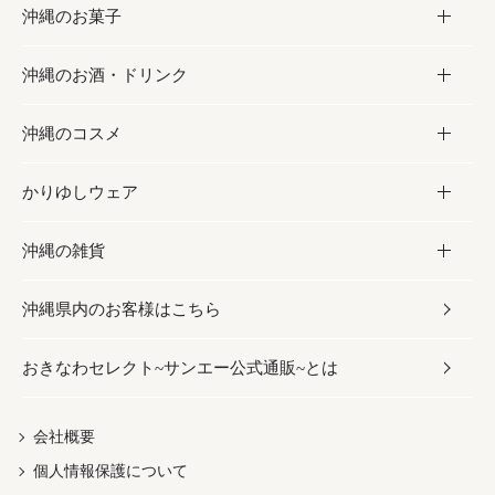
沖縄のお菓子
お肉
缶詰／パウチ
調味料
沖縄のお酒・ドリンク
海産物
沖縄料理
砂糖／黒砂糖
お菓子
沖縄のコスメ
沖縄そば／乾麺
塩
黒糖
お酒・ドリンク
かりゆしウェア
レトルト食品
お酢／ドレッシング
ちんすこう
泡盛
コスメ
沖縄の雑貨
乾物／粉類
しょうゆ
伝統菓子
ビール・チューハイ
スキンケア
かりゆしウェア
沖縄県内のお客様はこちら
みそ
スナック
ワイン・ウィスキー・カクテル
ボディケア
メンズ
雑貨
おきなわセレクト~サンエー公式通販~とは
だし／スパイス／島唐辛子
おつまみ
ドリンク
ヘアケア
レディース
沖縄ファッション
紅芋
茶葉
UVケア
伝統工芸品
会社概要
個人情報保護について
沖縄限定商品（ご当地）
限定品
箸・線香・ウチカビ