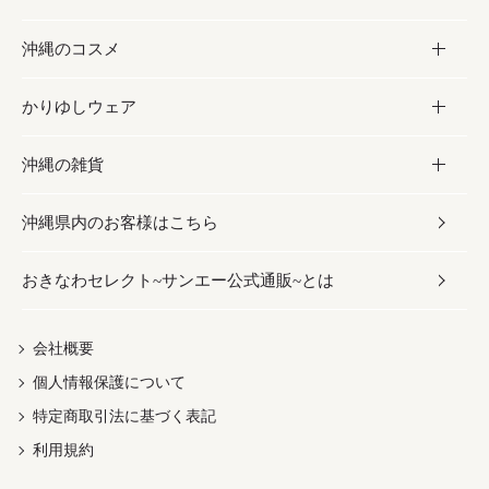
沖縄のコスメ
沖縄そば／乾麺
塩
黒糖
お酒・ドリンク
かりゆしウェア
レトルト食品
お酢／ドレッシング
ちんすこう
泡盛
コスメ
沖縄の雑貨
乾物／粉類
しょうゆ
伝統菓子
ビール・チューハイ
スキンケア
かりゆしウェア
沖縄県内のお客様はこちら
みそ
スナック
ワイン・ウィスキー・カクテル
ボディケア
メンズ
雑貨
おきなわセレクト~サンエー公式通販~とは
だし／スパイス／島唐辛子
おつまみ
ドリンク
ヘアケア
レディース
沖縄ファッション
紅芋
茶葉
UVケア
伝統工芸品
会社概要
個人情報保護について
沖縄限定商品（ご当地）
限定品
箸・線香・ウチカビ
特定商取引法に基づく表記
利用規約