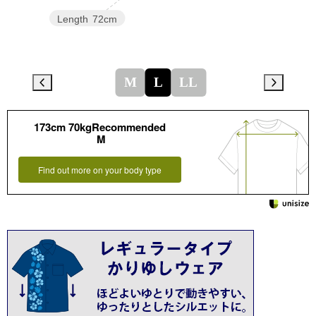
Length
72cm
M
L
LL
173cm 70kgRecommended
M
Find out more on your body type