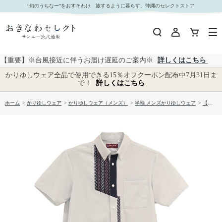
【送料無料】知花花織ー弐柄 かりゆしウェアP-FTT02013H｜おきなわセレクト サンエー公式通
“旬のうちなー”をおすそわけ 旅するように暮らす、沖縄のセレクトストア
販
【重要】※台風接近に伴うお届け遅延のご案内※
詳しくはこちら
かりゆしウェア全品で使用できる15％オフクーポン配布中7月31日ま
で！
詳しくはこちら
ホーム
>
かりゆしウェア
>
かりゆしウェア（メンズ）
>
半袖 メンズかりゆしウェア
>
【送料無料】知花花織ー弐柄 かりゆしウェアP-FTT02013H