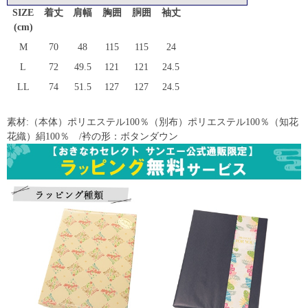
SIZE
着丈
肩幅
胸囲
胴囲
袖丈
(cm)
M
70
48
115
115
24
L
72
49.5
121
121
24.5
LL
74
51.5
127
127
24.5
素材:（本体）ポリエステル100％（別布）ポリエステル100％（知花
花織）絹100％ /衿の形：ボタンダウン