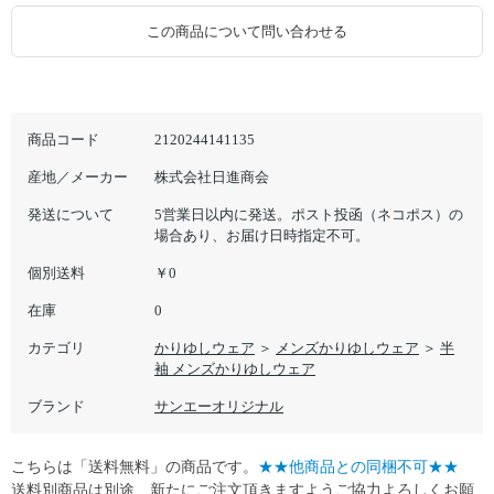
この商品について問い合わせる
商品コード
2120244141135
産地／メーカー
株式会社日進商会
発送について
5営業日以内に発送。ポスト投函（ネコポス）の
場合あり、お届け日時指定不可。
個別送料
￥0
在庫
0
カテゴリ
かりゆしウェア
＞
メンズかりゆしウェア
＞
半
袖 メンズかりゆしウェア
ブランド
サンエーオリジナル
こちらは「送料無料」の商品です。
★★他商品との同梱不可★★
送料別商品は別途、新たにご注文頂きますようご協力よろしくお願