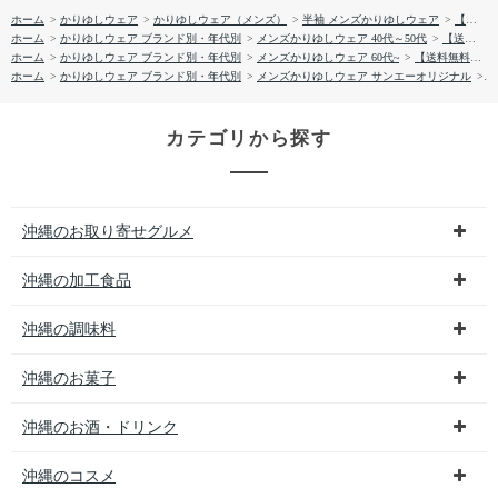
ホーム
>
かりゆしウェア
>
かりゆしウェア（メンズ）
>
半袖 メンズかりゆしウェア
>
【送料無料】知花花織ー弐柄 かりゆしウェアP-FTT02013H
ホーム
>
かりゆしウェア ブランド別・年代別
>
メンズかりゆしウェア 40代～50代
>
【送料無料】知花花織ー弐柄 かりゆしウェアP-FTT02013H
ホーム
>
かりゆしウェア ブランド別・年代別
>
メンズかりゆしウェア 60代~
>
【送料無料】知花花織ー弐柄 かりゆしウェアP-FTT02013H
ホーム
>
かりゆしウェア ブランド別・年代別
>
メンズかりゆしウェア サンエーオリジナル
>
【
カテゴリから探す
沖縄のお取り寄せグルメ
沖縄の加工食品
沖縄の調味料
沖縄のお菓子
沖縄のお酒・ドリンク
沖縄のコスメ