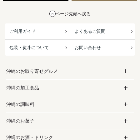
ページ先頭へ戻る
ご利用ガイド
よくあるご質問
包装・熨斗について
お問い合わせ
沖縄のお取り寄せグルメ
沖縄の加工食品
お取り寄せグルメ
沖縄の調味料
フルーツ・野菜
加工食品
沖縄のお菓子
お肉
缶詰／パウチ
調味料
沖縄のお酒・ドリンク
海産物
沖縄料理
砂糖／黒砂糖
お菓子