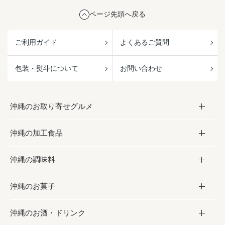
ページ先頭へ戻る
ご利用ガイド
よくあるご質問
包装・熨斗について
お問い合わせ
沖縄のお取り寄せグルメ
沖縄の加工食品
お取り寄せグルメ
沖縄の調味料
フルーツ・野菜
加工食品
沖縄のお菓子
お肉
缶詰／パウチ
調味料
沖縄のお酒・ドリンク
海産物
沖縄料理
砂糖／黒砂糖
お菓子