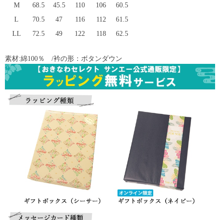
M
68.5
45.5
110
106
60.5
L
70.5
47
116
112
61.5
LL
72.5
49
122
118
62.5
素材:綿100％ /衿の形：ボタンダウン