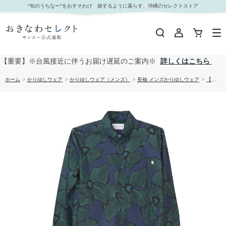
【送料無料】形態安定 ハベルフラワー柄 長袖 かりゆしウェアP1024-310 Kr24｜おきなわセレク
“旬のうちなー”をおすそわけ 旅するように暮らす、沖縄のセレクトストア
ト サンエー公式通販
【重要】※台風接近に伴うお届け遅延のご案内※
詳しくはこちら
ホーム
>
かりゆしウェア
>
かりゆしウェア（メンズ）
>
長袖 メンズかりゆしウェア
>
【送料無料】形態安定 ハベルフラワー柄 長袖 かりゆしウェアP1024-310 Kr24