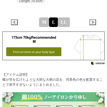
Length
70.5cm
M
L
LL
173cm 70kgRecommended
M
Find out more on your body type
【アイテム説明】
蝶が羽を広げたような大胆な大柄の花を、同系色の色を配置するこ
とで派手すぎないようにまとめました。