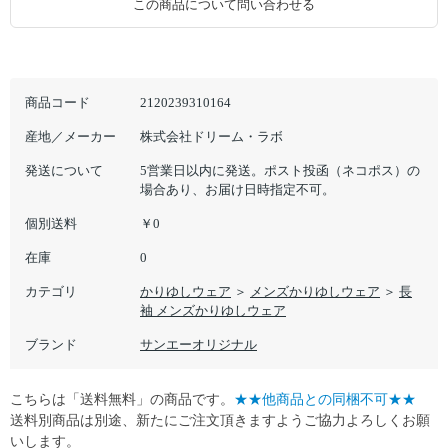
この商品について問い合わせる
商品コード
2120239310164
産地／メーカー
株式会社ドリーム・ラボ
発送について
5営業日以内に発送。ポスト投函（ネコポス）の
場合あり、お届け日時指定不可。
個別送料
￥0
在庫
0
カテゴリ
かりゆしウェア
＞
メンズかりゆしウェア
＞
長
袖 メンズかりゆしウェア
ブランド
サンエーオリジナル
こちらは「送料無料」の商品です。
★★他商品との同梱不可★★
送料別商品は別途、新たにご注文頂きますようご協力よろしくお願
いします。