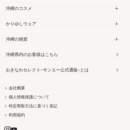
沖縄のコスメ
沖縄そば／乾麺
塩
黒糖
お酒・ドリンク
かりゆしウェア
レトルト食品
お酢／ドレッシング
ちんすこう
泡盛
コスメ
沖縄の雑貨
乾物／粉類
しょうゆ
伝統菓子
ビール・チューハイ
スキンケア
かりゆしウェア
沖縄県内のお客様はこちら
みそ
スナック
ワイン・ウィスキー・カクテル
ボディケア
メンズ
雑貨
おきなわセレクト~サンエー公式通販~とは
だし／スパイス／島唐辛子
おつまみ
ドリンク
ヘアケア
レディース
沖縄ファッション
紅芋
茶葉
UVケア
伝統工芸品
会社概要
個人情報保護について
沖縄限定商品（ご当地）
限定品
箸・線香・ウチカビ
特定商取引法に基づく表記
利用規約