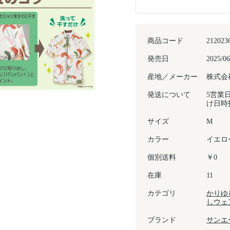
商品コード
212023
発売日
2025/06
産地／メーカー
株式会
発送について
5営業
け日時
サイズ
M
カラー
イエロ
個別送料
￥0
在庫
11
カテゴリ
かりゆ
しウェ
ブランド
サンエ