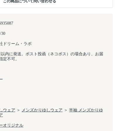
この商品について問い合わせる
6935087
/30
社ドリーム・ラボ
日以内に発送。ポスト投函（ネコポス）の場合あり、お届
指定不可。
ー
しウェア
＞
メンズかりゆしウェア
＞
半袖 メンズかりゆ
ア
ーオリジナル