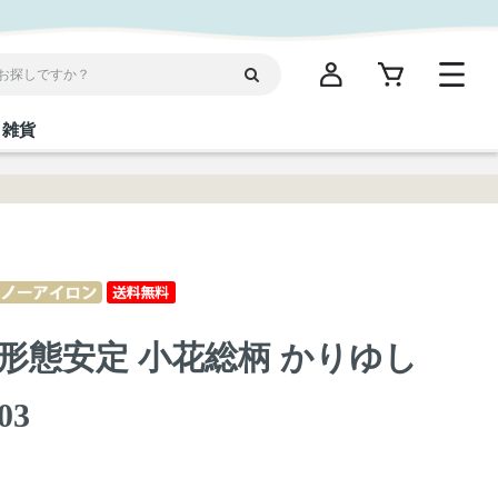
雑貨
閉じる
閉じる
閉じる
閉じる
閉じる
閉じる
閉じる
閉じる
統菓子
ディケア
ディース
海産物
沖縄そば／乾麺
お酢／ドレッシング
ワイン・ウィスキー・カクテル
箸・線香・ウチカビ
スナック
形態安定 小花総柄 かりゆし
縄限定商品（ご当地）
だし／スパイス／島唐辛子
Vケア
03