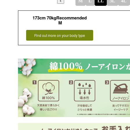
M
L
LL
3L
4L
173cm 70kgRecommended
M
Find out more on your body type