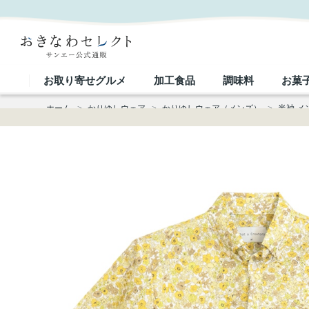
【送料無料】形態安定 小花総柄 かりゆしウェアP1025-03｜おきなわセレクト サンエー公式通販
お取り寄せグルメ
加工食品
調味料
お菓
ホーム
>
かりゆしウェア
>
かりゆしウェア（メンズ）
>
半袖 