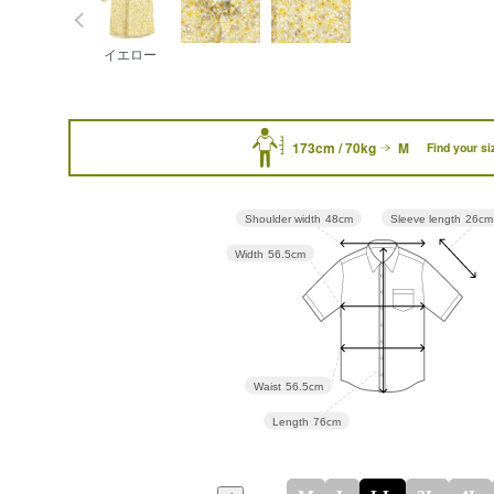
イエロー
173cm / 70kg
M
Find your si
Sleeve length
26cm
Shoulder width
48cm
Width
56.5cm
Waist
56.5cm
Length
76cm