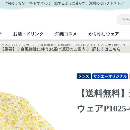
“旬のうちなー”をおすそわけ 旅するように暮らす、沖縄のセレクトストア
子
お酒・ドリンク
沖縄コスメ
かりゆしウェア
メンズかりゆしウェア
>
【送料無料】形態安定 小花総柄 かりゆしウェアP1025-03
【重要】※台風接近に伴うお届け遅延のご案内※
詳しくはこちら
沖縄のお取り寄せグルメすべて
沖縄の加工食品すべて
沖縄の調味料すべて
沖縄のお菓子すべて
沖縄のお酒・ドリンクすべて
沖縄のコスメすべて
かりゆしウェアすべて
沖縄の雑貨すべて
フルーツ・野菜
缶詰／パウチ
砂糖／黒砂糖
黒糖
泡盛
スキンケア
メンズ
沖縄ファッション
ちんすこう
お肉
沖縄料理
塩
ビール・チューハイ
伝統工芸品
伝
ボ
レ
【送料無料】
おつまみ
紅芋
沖
乾物／粉類
みそ
茶葉
レトルト食品
しょうゆ
ドリンク
ヘアケア
U
ウェアP1025-
限定品