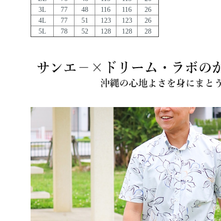
3L
77
48
116
116
26
4L
77
51
123
123
26
5L
78
52
128
128
28