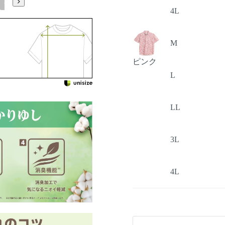
5L
4L
M
ピンク
L
LL
3L
4L