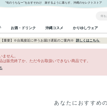
“旬のうちなー”をおすそわけ 旅するように暮らす、沖縄のセレクトストア
子
お酒・ドリンク
沖縄コスメ
かりゆしウェア
【重要】※台風接近に伴うお届け遅延のご案内※
詳しくはこちら
沖縄のお取り寄せグルメすべて
沖縄の加工食品すべて
沖縄の調味料すべて
沖縄のお菓子すべて
沖縄のお酒・ドリンクすべて
沖縄のコスメすべて
かりゆしウェアすべて
沖縄の雑貨すべて
いません。
品は販売終了か、ただ今お取扱いできない商品です。
フルーツ・野菜
缶詰／パウチ
砂糖／黒砂糖
黒糖
泡盛
スキンケア
メンズ
沖縄ファッション
ちんすこう
お肉
沖縄料理
塩
ビール・チューハイ
伝統工芸品
伝
ボ
レ
る
おつまみ
紅芋
沖
乾物／粉類
みそ
茶葉
レトルト食品
しょうゆ
ドリンク
ヘアケア
U
限定品
あなたにおすすめ