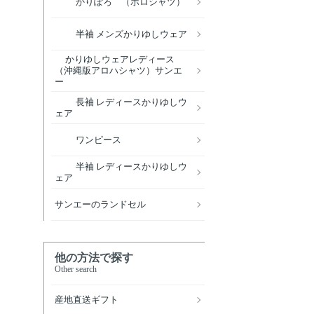
かりぽろ （ポロシャツ）
半袖 メンズかりゆしウェア
かりゆしウェアレディース
（沖縄版アロハシャツ）サンエ
ー
長袖 レディースかりゆしウ
ェア
ワンピース
半袖 レディースかりゆしウ
ェア
サンエーのランドセル
他の方法で探す
Other search
産地直送ギフト