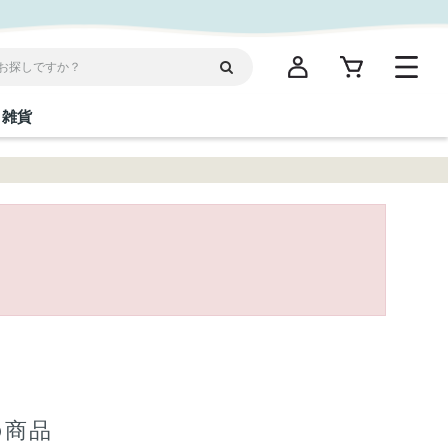
雑貨
閉じる
閉じる
閉じる
閉じる
閉じる
閉じる
閉じる
閉じる
統菓子
ディケア
ディース
海産物
沖縄そば／乾麺
お酢／ドレッシング
ワイン・ウィスキー・カクテル
箸・線香・ウチカビ
スナック
縄限定商品（ご当地）
だし／スパイス／島唐辛子
Vケア
の商品