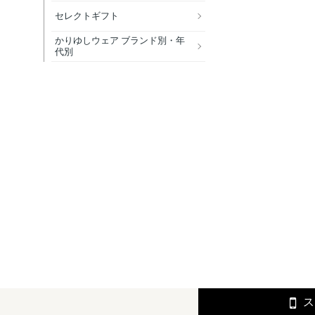
セレクトギフト
かりゆしウェア ブランド別・年
代別
ス