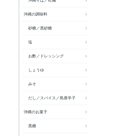
沖縄そば／乾麺
沖縄の調味料
砂糖／黒砂糖
塩
お酢／ドレッシング
しょうゆ
みそ
だし／スパイス／島唐辛子
沖縄のお菓子
黒糖