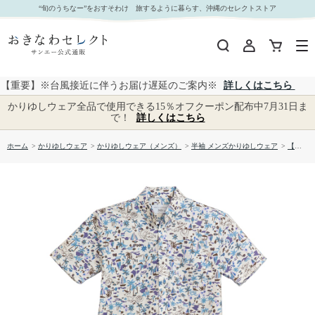
【送料無料】形態安定 ヨットハーバー柄 かりゆしウェアP1025-05｜おきなわセレクト サンエー
“旬のうちなー”をおすそわけ 旅するように暮らす、沖縄のセレクトストア
公式通販
【重要】※台風接近に伴うお届け遅延のご案内※
詳しくはこちら
かりゆしウェア全品で使用できる15％オフクーポン配布中7月31日ま
で！
詳しくはこちら
ホーム
>
かりゆしウェア
>
かりゆしウェア（メンズ）
>
半袖 メンズかりゆしウェア
>
【送料無料】形態安定 ヨットハーバー柄 かりゆしウェアP1025-05