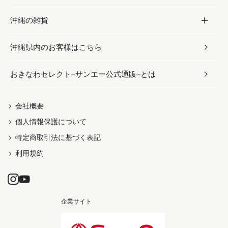
沖縄の雑貨
乾物／粉類
しょうゆ
伝統菓子
ビール・チューハイ
スキンケア
かりゆしウェア
沖縄県内のお客様はこちら
みそ
スナック
ワイン・ウィスキー・カクテル
ボディケア
メンズ
雑貨
おきなわセレクト~サンエー公式通販~とは
だし／スパイス／島唐辛子
おつまみ
ドリンク
ヘアケア
レディース
沖縄ファッション
紅芋
茶葉
UVケア
伝統工芸品
会社概要
個人情報保護について
沖縄限定商品（ご当地）
限定品
箸・線香・ウチカビ
特定商取引法に基づく表記
利用規約
企業サイト