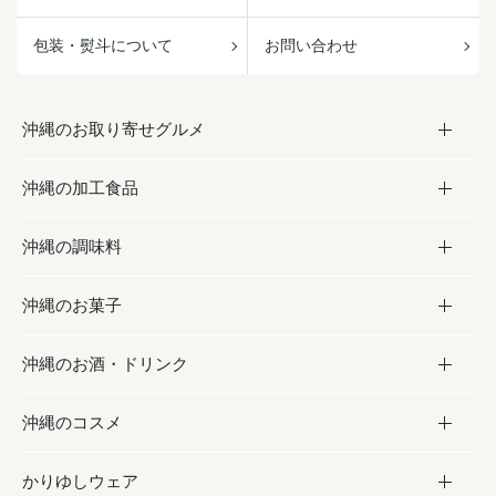
包装・熨斗について
お問い合わせ
沖縄のお取り寄せグルメ
沖縄の加工食品
お取り寄せグルメ
沖縄の調味料
フルーツ・野菜
加工食品
沖縄のお菓子
お肉
缶詰／パウチ
調味料
沖縄のお酒・ドリンク
海産物
沖縄料理
砂糖／黒砂糖
お菓子
沖縄のコスメ
沖縄そば／乾麺
塩
黒糖
お酒・ドリンク
かりゆしウェア
レトルト食品
お酢／ドレッシング
ちんすこう
泡盛
コスメ