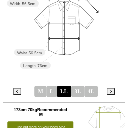
Width
56.5cm
Waist
56.5cm
Length
76cm
M
L
LL
3L
4L
173cm 70kgRecommended
M
Find out more on your body type