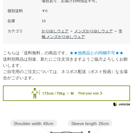
場合あり、お届け日時指定不可。
個別送料
￥0
在庫
10
カテゴリ
かりゆしウェア
＞
メンズかりゆしウェア
＞
半
袖 メンズかりゆしウェア
こちらは「送料無料」の商品です。
★★他商品との同梱不可★★
送料別商品は別途、新たにご注文頂きますようご協力よろしくお願
いします。
ご自宅用のご注文については、ネコポス配送（ポスト投函）なる場
合がございます。
173cm / 70kg
M
Find your size
Sleeve length
26cm
Shoulder width
48cm