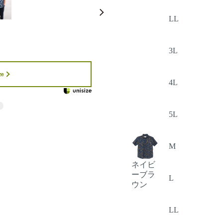
LL
3L
ze
4L
5L
M
ネイビ
ーブラ
L
ウン
LL