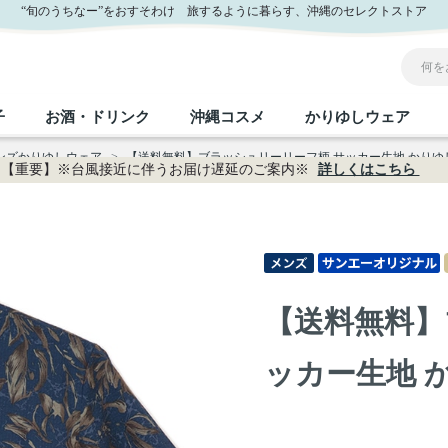
サンエー公式通販
“旬のうちなー”をおすそわけ 旅するように暮らす、沖縄のセレクトストア
子
お酒・ドリンク
沖縄コスメ
かりゆしウェア
メンズかりゆしウェア
>
【送料無料】ブラッシュリーリーフ柄 サッカー生地 かりゆしウェ
【重要】※台風接近に伴うお届け遅延のご案内※
詳しくはこちら
沖縄のお取り寄せグルメすべて
沖縄の加工食品すべて
沖縄の調味料すべて
沖縄のお菓子すべて
沖縄のお酒・ドリンクすべて
沖縄のコスメすべて
かりゆしウェアすべて
沖縄の雑貨すべて
フルーツ・野菜
缶詰／パウチ
砂糖／黒砂糖
黒糖
泡盛
スキンケア
メンズ
沖縄ファッション
ちんすこう
お肉
沖縄料理
塩
ビール・チューハイ
伝統工芸品
伝
ボ
レ
【送料無料】
おつまみ
紅芋
沖
乾物／粉類
みそ
茶葉
レトルト食品
しょうゆ
ドリンク
ヘアケア
U
ッカー生地 か
限定品