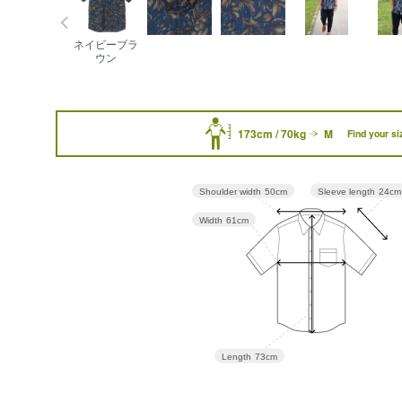
ネイビーブラ
ウン
173cm / 70kg
M
Find your si
Sleeve length
24cm
Shoulder width
50cm
Width
61cm
Length
73cm