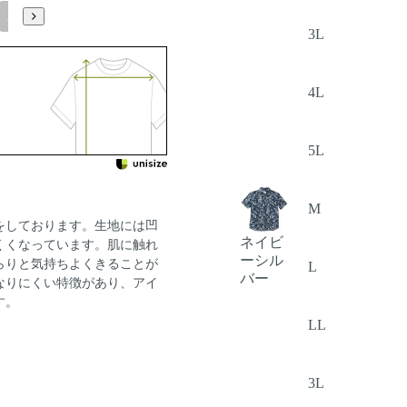
5L
3L
4L
5L
M
をしております。生地には凹
ネイビ
くくなっています。肌に触れ
ーシル
らりと気持ちよくきることが
L
バー
なりにくい特徴があり、アイ
す。
LL
3L