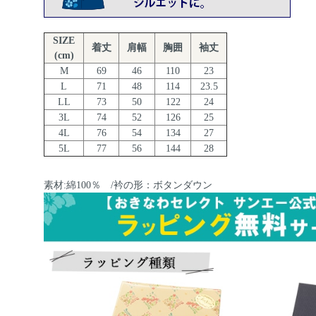
SIZE
着丈
肩幅
胸囲
袖丈
(cm)
M
69
46
110
23
L
71
48
114
23.5
LL
73
50
122
24
3L
74
52
126
25
4L
76
54
134
27
5L
77
56
144
28
素材:綿100％ /衿の形：ボタンダウン