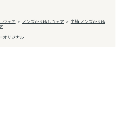
しウェア
＞
メンズかりゆしウェア
＞
半袖 メンズかりゆ
ア
ーオリジナル