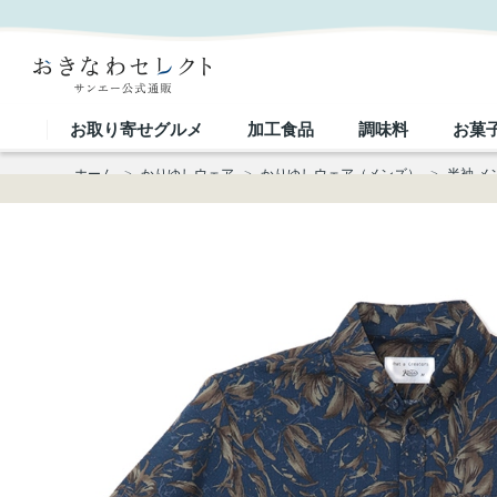
【送料無料】ブラッシュリーリーフ柄 サッカー生地 かりゆしウェアP1025-09｜おきなわセレクト 
お取り寄せグルメ
加工食品
調味料
お菓
ホーム
>
かりゆしウェア
>
かりゆしウェア（メンズ）
>
半袖 