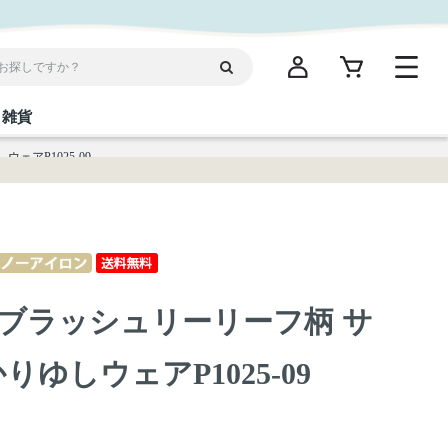
雑貨
アP1025-09
閉じる
閉じる
閉じる
閉じる
閉じる
閉じる
閉じる
閉じる
統菓子
ディケア
ディース
海産物
沖縄そば／乾麺
お酢／ドレッシング
ワイン・ウィスキー・カクテル
箸・線香・ウチカビ
スナック
ブラッシュリーリーフ柄 サ
縄限定商品（ご当地）
だし／スパイス／島唐辛子
Vケア
りゆしウェアP1025-09