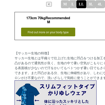
M
L
LL
3L
4L
173cm 70kgRecommended
M
Find out more on your body type
【サッカー生地の特徴】
サッカー生地とは平織りで仕上げた生地に凹凸をつける加工
凸があるので通気性が良く、生地の中で暑い空気がこもりに
る表面積が少ないので汗をかいてもベトつかず暑い日でもさ
できます。また凹凸がある分、生地に伸縮性があり、しわに
ロンがけ不要なので、洗いざらしで気軽に使うことができま