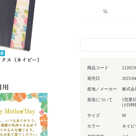
5L
商品コード
212023
発売日
2025/04
産地／メーカー
株式会
発送について
5営業
け日時
サイズ
M
カラー
ネイビ