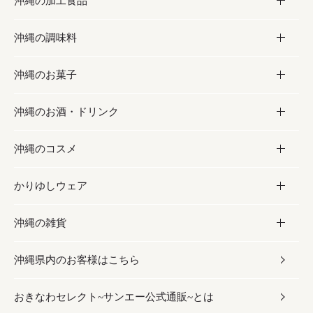
沖縄の加工食品
お取り寄せグルメ
沖縄の調味料
フルーツ・野菜
加工食品
沖縄のお菓子
お肉
缶詰／パウチ
調味料
沖縄のお酒・ドリンク
海産物
沖縄料理
砂糖／黒砂糖
お菓子
沖縄のコスメ
沖縄そば／乾麺
塩
黒糖
お酒・ドリンク
かりゆしウェア
レトルト食品
お酢／ドレッシング
ちんすこう
泡盛
コスメ
沖縄の雑貨
乾物／粉類
しょうゆ
伝統菓子
ビール・チューハイ
スキンケア
かりゆしウェア
沖縄県内のお客様はこちら
みそ
スナック
ワイン・ウィスキー・カクテル
ボディケア
メンズ
雑貨
おきなわセレクト~サンエー公式通販~とは
だし／スパイス／島唐辛子
おつまみ
ドリンク
ヘアケア
レディース
沖縄ファッション