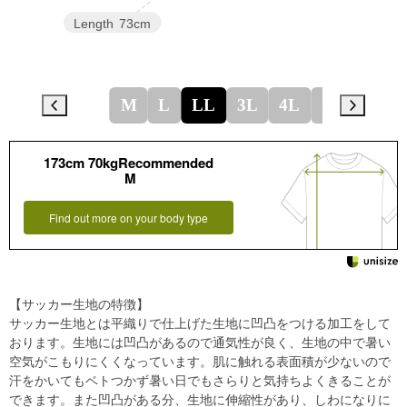
Length
73cm
M
L
LL
3L
4L
5L
173cm 70kgRecommended
M
Find out more on your body type
【サッカー生地の特徴】
サッカー生地とは平織りで仕上げた生地に凹凸をつける加工をして
おります。生地には凹凸があるので通気性が良く、生地の中で暑い
空気がこもりにくくなっています。肌に触れる表面積が少ないので
汗をかいてもベトつかず暑い日でもさらりと気持ちよくきることが
できます。また凹凸がある分、生地に伸縮性があり、しわになりに