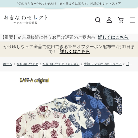
【送料無料】ＳＨＩＭＡパイナップル柄 サッカー生地 かりゆしウェアP1025-02｜おきなわセレ
“旬のうちなー”をおすそわけ 旅するように暮らす、沖縄のセレクトストア
クト サンエー公式通販
【重要】※台風接近に伴うお届け遅延のご案内※
詳しくはこちら
かりゆしウェア全品で使用できる15％オフクーポン配布中7月31日ま
で！
詳しくはこちら
ホーム
>
かりゆしウェア
>
かりゆしウェア（メンズ）
>
半袖 メンズかりゆしウェア
>
【送料無料】ＳＨＩＭＡパイナップル柄 サッカー生地 かりゆしウェアP1025-02