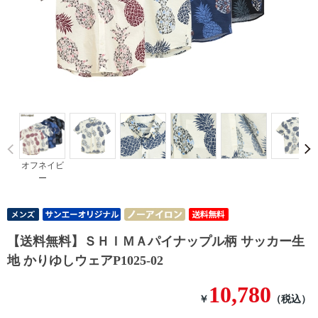
Prev
オフネイビ
ー
【送料無料】ＳＨＩＭＡパイナップル柄 サッカー生
地 かりゆしウェアP1025-02
10,780
￥
（税込）