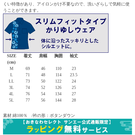
くい特徴があり、アイロンがけ不要なので、洗いざらしで気軽に使
うことができます。
SIZE
着丈
肩幅
胸囲
袖丈
(cm)
M
69
46
110
23
L
71
48
114
23.5
LL
73
50
122
24
3L
74
52
126
25
4L
76
54
134
27
5L
77
56
144
28
素材:綿100％ /衿の形：ボタンダウン