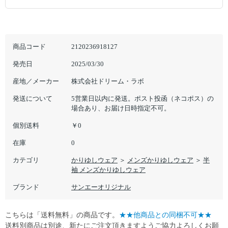
商品コード
2120236918127
発売日
2025/03/30
産地／メーカー
株式会社ドリーム・ラボ
発送について
5営業日以内に発送。ポスト投函（ネコポス）の
場合あり、お届け日時指定不可。
個別送料
￥0
在庫
0
カテゴリ
かりゆしウェア
＞
メンズかりゆしウェア
＞
半
袖 メンズかりゆしウェア
ブランド
サンエーオリジナル
こちらは「送料無料」の商品です。
★★他商品との同梱不可★★
送料別商品は別途、新たにご注文頂きますようご協力よろしくお願