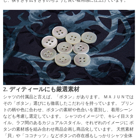
し、狭すぎず広すぎずのちょうど良い着用感に仕上げています。
2. ディティールにも厳選素材
シャツの付属品と言えば、「ボタン」があります。 ＭＡＪＵＮでは
その「ボタン」選びにも徹底したこだわりを持っています。 プリン
トの柄や色に合わせ、ボタンの素材や色合いを選別し、着用シーン
なども考慮し選定しています。 シャツのイメージで、キレイ目スタ
イル、ラフ間のあるカジュアルスタイル、それぞれのイメージに ボ
タンの素材感を組み合わせ商品企画し商品化しています。 天然素材
「貝」や「ココナッツ」などボタンの存在感もしっかりシャツ全体