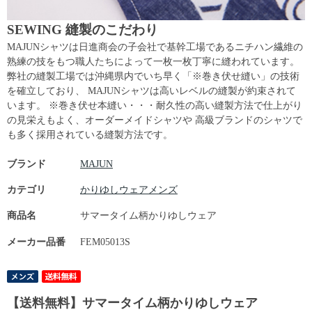
SEWING 縫製のこだわり
MAJUNシャツは日進商会の子会社で基幹工場であるニチハン繊維の
熟練の技をもつ職人たちによって一枚一枚丁寧に縫われています。
弊社の縫製工場では沖縄県内でいち早く「※巻き伏せ縫い」の技術
を確立しており、 MAJUNシャツは高いレベルの縫製が約束されて
います。 ※巻き伏せ本縫い・・・耐久性の高い縫製方法で仕上がり
の見栄えもよく、オーダーメイドシャツや 高級ブランドのシャツで
も多く採用されている縫製方法です。
ブランド
MAJUN
カテゴリ
かりゆしウェアメンズ
商品名
サマータイム柄かりゆしウェア
メーカー品番
FEM05013S
【送料無料】サマータイム柄かりゆしウェア