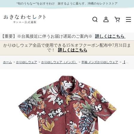
【送料無料】サマータイム柄かりゆしウェアFEM05013S｜おきなわセレクト サンエー公式通販
“旬のうちなー”をおすそわけ 旅するように暮らす、沖縄のセレクトストア
【重要】※台風接近に伴うお届け遅延のご案内※
詳しくはこちら
かりゆしウェア全品で使用できる15％オフクーポン配布中7月31日ま
で！
詳しくはこちら
ホーム
>
かりゆしウェア
>
かりゆしウェア（メンズ）
>
半袖 メンズかりゆしウェア
>
【送料無料】サマータイム柄かりゆしウェアFEM05013S