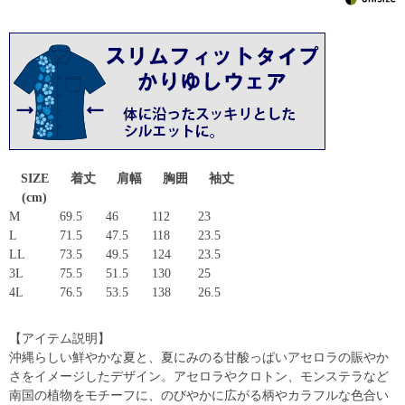
SIZE
着丈
肩幅
胸囲
袖丈
(cm)
M
69.5
46
112
23
L
71.5
47.5
118
23.5
LL
73.5
49.5
124
23.5
3L
75.5
51.5
130
25
4L
76.5
53.5
138
26.5
【アイテム説明】
沖縄らしい鮮やかな夏と、夏にみのる甘酸っぱいアセロラの賑やか
さをイメージしたデザイン。アセロラやクロトン、モンステラなど
南国の植物をモチーフに、のびやかに広がる柄やカラフルな色合い