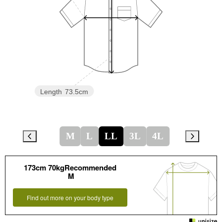
Length
73.5cm
M
L
LL
3L
4L
173cm 70kgRecommended
M
Find out more on your body type