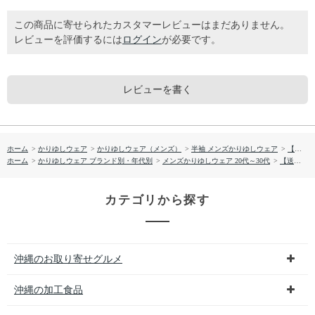
この商品に寄せられたカスタマーレビューはまだありません。
レビューを評価するには
ログイン
が必要です。
レビューを書く
ホーム
>
かりゆしウェア
>
かりゆしウェア（メンズ）
>
半袖 メンズかりゆしウェア
>
【送料無料】サマータイム柄かりゆしウェアFEM05013S
ホーム
>
かりゆしウェア ブランド別・年代別
>
メンズかりゆしウェア 20代～30代
>
【送料無料】サマータイム柄かりゆしウェアFEM05013S
カテゴリから探す
沖縄のお取り寄せグルメ
沖縄の加工食品