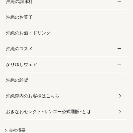
沖縄の調味料
フルーツ・野菜
加工食品
沖縄のお菓子
お肉
缶詰／パウチ
調味料
沖縄のお酒・ドリンク
海産物
沖縄料理
砂糖／黒砂糖
お菓子
沖縄のコスメ
沖縄そば／乾麺
塩
黒糖
お酒・ドリンク
かりゆしウェア
レトルト食品
お酢／ドレッシング
ちんすこう
泡盛
コスメ
沖縄の雑貨
乾物／粉類
しょうゆ
伝統菓子
ビール・チューハイ
スキンケア
かりゆしウェア
沖縄県内のお客様はこちら
みそ
スナック
ワイン・ウィスキー・カクテル
ボディケア
メンズ
雑貨
おきなわセレクト~サンエー公式通販~とは
だし／スパイス／島唐辛子
おつまみ
ドリンク
ヘアケア
レディース
沖縄ファッション
紅芋
茶葉
UVケア
伝統工芸品
会社概要