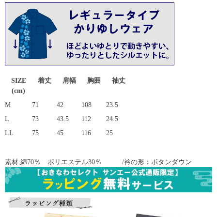
SIZE
着丈
肩幅
胸囲
袖丈
(cm)
M
71
42
108
23.5
L
73
43.5
112
24.5
LL
75
45
116
25
素材:綿70％ ポリエステル30％ /衿の形：ボタンダウン