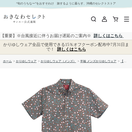
【送料無料】かくれんぼ沖縄柄 かりゆしウェア 1860730｜おきなわセレクト サンエー公式通販
“旬のうちなー”をおすそわけ 旅するように暮らす、沖縄のセレクトストア
【重要】※台風接近に伴うお届け遅延のご案内※
詳しくはこちら
かりゆしウェア全品で使用できる15％オフクーポン配布中7月31日ま
で！
詳しくはこちら
ホーム
>
かりゆしウェア
>
かりゆしウェア（メンズ）
>
半袖 メンズかりゆしウェア
>
【送料無料】かくれんぼ沖縄柄 かりゆしウェア 1860730