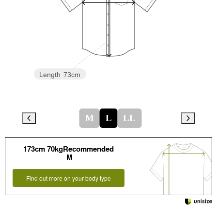
Length
73cm
M
L
LL
173cm 70kgRecommended
M
Find out more on your body type