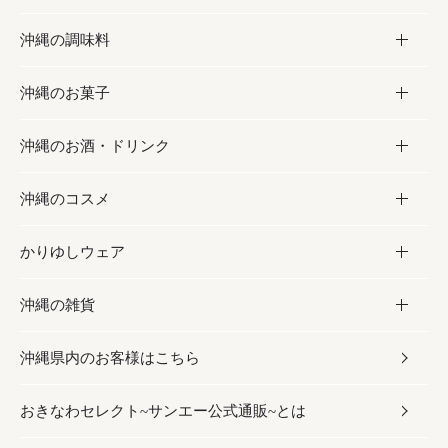
沖縄の調味料
フルーツ・野菜
加工食品
沖縄のお菓子
お肉
缶詰／パウチ
調味料
沖縄のお酒・ドリンク
海産物
沖縄料理
砂糖／黒砂糖
お菓子
沖縄のコスメ
沖縄そば／乾麺
塩
黒糖
お酒・ドリンク
かりゆしウェア
レトルト食品
お酢／ドレッシング
ちんすこう
泡盛
コスメ
沖縄の雑貨
乾物／粉類
しょうゆ
伝統菓子
ビール・チューハイ
スキンケア
かりゆしウェア
沖縄県内のお客様はこちら
みそ
スナック
ワイン・ウィスキー・カクテル
ボディケア
メンズ
雑貨
おきなわセレクト~サンエー公式通販~とは
だし／スパイス／島唐辛子
おつまみ
ドリンク
ヘアケア
レディース
沖縄ファッション