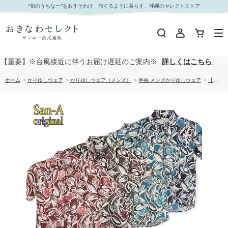
【送料無料】トゥモローリーフ 形態安定 かりゆしウェア P1026-19｜おきなわセレクト サンエ
“旬のうちなー”をおすそわけ 旅するように暮らす、沖縄のセレクトストア
ー公式通販
【重要】※台風接近に伴うお届け遅延のご案内※
詳しくはこちら
ホーム
>
かりゆしウェア
>
かりゆしウェア（メンズ）
>
半袖 メンズかりゆしウェア
>
【送料無料】トゥモローリーフ 形態安定 かりゆしウェア P1026-19