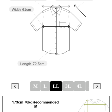
Width
61cm
Length
72.5cm
M
L
LL
3L
4L
5L
173cm 70kgRecommended
M