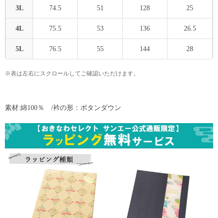
3L
74.5
51
128
25
4L
75.5
53
136
26.5
5L
76.5
55
144
28
※表は左右にスクロールしてご確認いただけます。
素材:綿100％ /衿の形：ボタンダウン