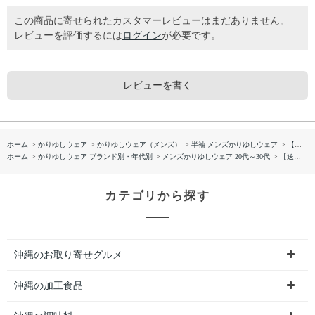
この商品に寄せられたカスタマーレビューはまだありません。
レビューを評価するには
ログイン
が必要です。
レビューを書く
ホーム
>
かりゆしウェア
>
かりゆしウェア（メンズ）
>
半袖 メンズかりゆしウェア
>
【送料無料】トゥモローリーフ 形態安定 かりゆしウェア P1026-19
ホーム
>
かりゆしウェア ブランド別・年代別
>
メンズかりゆしウェア 20代～30代
>
【送料無料】トゥモローリーフ 形態安定 かりゆしウェア P1026-19
カテゴリから探す
沖縄のお取り寄せグルメ
沖縄の加工食品