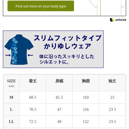
Find out more on your body type
SIZE
着丈
肩幅
胸囲
袖丈
(cm)
M
68.5
45.5
110
23
L
70.5
47
116
23.5
LL
72.5
49
122
23.5