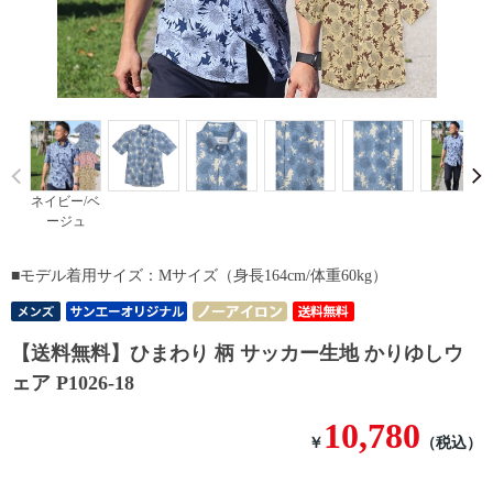
Prev
ネイビー/ベ
ージュ
■モデル着用サイズ：Mサイズ（身長164cm/体重60kg）
【送料無料】ひまわり 柄 サッカー生地 かりゆしウ
ェア P1026-18
10,780
￥
（税込）