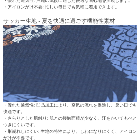
・優れた通気性: 沖縄の気候に適した快適な着心地を実現します。
・アイロンがけ不要: 忙しい毎日でも気軽に着用できます。
サッカー生地 - 夏を快適に過ごす機能性素材
・優れた通気性: 凹凸加工により、空気の流れを促進し、暑い日でも
快適です。
・さらりとした肌触り: 肌との接触面積が少なく、汗をかいてもべと
つきにくいです。
・形崩れしにくい: 生地の特性により、しわになりにくく、アイロン
がけが不要です。