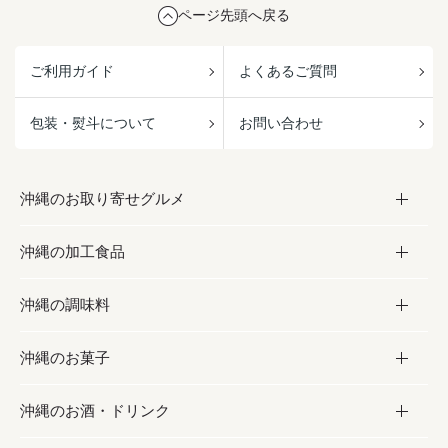
ページ先頭へ戻る
ご利用ガイド
よくあるご質問
包装・熨斗について
お問い合わせ
沖縄のお取り寄せグルメ
沖縄の加工食品
お取り寄せグルメ
沖縄の調味料
フルーツ・野菜
加工食品
沖縄のお菓子
お肉
缶詰／パウチ
調味料
沖縄のお酒・ドリンク
海産物
沖縄料理
砂糖／黒砂糖
お菓子