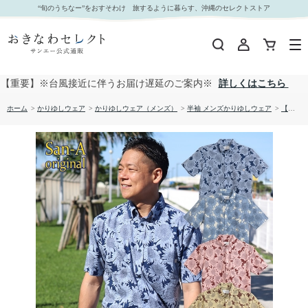
【送料無料】ひまわり 柄 サッカー生地 かりゆしウェア P1026-18｜おきなわセレクト サンエー
“旬のうちなー”をおすそわけ 旅するように暮らす、沖縄のセレクトストア
公式通販
【重要】※台風接近に伴うお届け遅延のご案内※
詳しくはこちら
ホーム
>
かりゆしウェア
>
かりゆしウェア（メンズ）
>
半袖 メンズかりゆしウェア
>
【送料無料】ひまわり 柄 サッカー生地 かりゆしウェア P1026-18