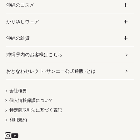
沖縄のコスメ
沖縄そば／乾麺
塩
黒糖
お酒・ドリンク
かりゆしウェア
レトルト食品
お酢／ドレッシング
ちんすこう
泡盛
コスメ
沖縄の雑貨
乾物／粉類
しょうゆ
伝統菓子
ビール・チューハイ
スキンケア
かりゆしウェア
沖縄県内のお客様はこちら
みそ
スナック
ワイン・ウィスキー・カクテル
ボディケア
メンズ
雑貨
おきなわセレクト~サンエー公式通販~とは
だし／スパイス／島唐辛子
おつまみ
ドリンク
ヘアケア
レディース
沖縄ファッション
紅芋
茶葉
UVケア
伝統工芸品
会社概要
個人情報保護について
沖縄限定商品（ご当地）
限定品
箸・線香・ウチカビ
特定商取引法に基づく表記
利用規約