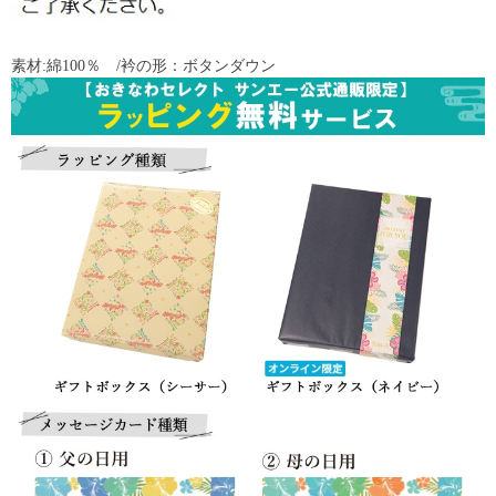
素材:綿100％ /衿の形：ボタンダウン