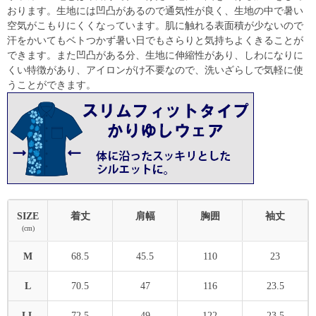
おります。生地には凹凸があるので通気性が良く、生地の中で暑い
空気がこもりにくくなっています。肌に触れる表面積が少ないので
汗をかいてもベトつかず暑い日でもさらりと気持ちよくきることが
できます。また凹凸がある分、生地に伸縮性があり、しわになりに
くい特徴があり、アイロンがけ不要なので、洗いざらしで気軽に使
うことができます。
SIZE
着丈
肩幅
胸囲
袖丈
(cm)
M
68.5
45.5
110
23
L
70.5
47
116
23.5
LL
72.5
49
122
23.5