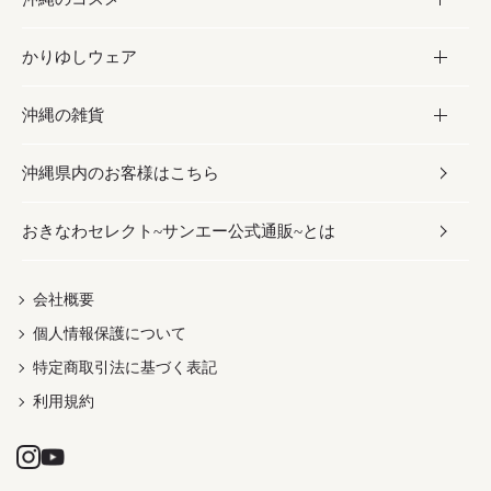
かりゆしウェア
レトルト食品
お酢／ドレッシング
ちんすこう
泡盛
コスメ
沖縄の雑貨
乾物／粉類
しょうゆ
伝統菓子
ビール・チューハイ
スキンケア
かりゆしウェア
沖縄県内のお客様はこちら
みそ
スナック
ワイン・ウィスキー・カクテル
ボディケア
メンズ
雑貨
おきなわセレクト~サンエー公式通販~とは
だし／スパイス／島唐辛子
おつまみ
ドリンク
ヘアケア
レディース
沖縄ファッション
紅芋
茶葉
UVケア
伝統工芸品
会社概要
個人情報保護について
沖縄限定商品（ご当地）
限定品
箸・線香・ウチカビ
特定商取引法に基づく表記
利用規約