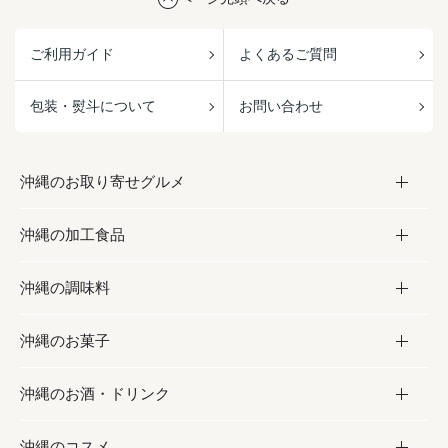
ご利用ガイド
よくあるご質問
包装・熨斗について
お問い合わせ
沖縄のお取り寄せグルメ
沖縄の加工食品
お取り寄せグルメ
沖縄の調味料
フルーツ・野菜
加工食品
沖縄のお菓子
お肉
缶詰／パウチ
調味料
沖縄のお酒・ドリンク
海産物
沖縄料理
砂糖／黒砂糖
お菓子
沖縄のコスメ
沖縄そば／乾麺
塩
黒糖
お酒・ドリンク