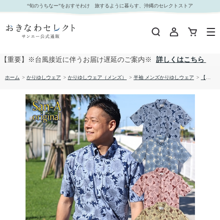
【送料無料】ひまわり 柄 サッカー生地 かりゆしウェア P1026-18｜おきなわセレクト サンエー
“旬のうちなー”をおすそわけ 旅するように暮らす、沖縄のセレクトストア
公式通販
【重要】※台風接近に伴うお届け遅延のご案内※
詳しくはこちら
ホーム
>
かりゆしウェア
>
かりゆしウェア（メンズ）
>
半袖 メンズかりゆしウェア
>
【送料無料】ひまわり 柄 サッカー生地 かりゆしウェア P1026-18