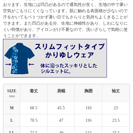
おります。生地には凹凸があるので通気性が良く、生地の中で暑い
空気がこもりにくくなっています。肌に触れる表面積が少ないので
汗をかいてもベトつかず暑い日でもさらりと気持ちよくきることが
できます。また凹凸がある分、生地に伸縮性があり、しわになりに
くい特徴があり、アイロンがけ不要なので、洗いざらしで気軽に使
うことができます。
SIZE
着丈
肩幅
胸囲
袖丈
(cm)
M
68.5
45.5
110
23
L
70.5
47
116
23.5
LL
72.5
49
122
23.5