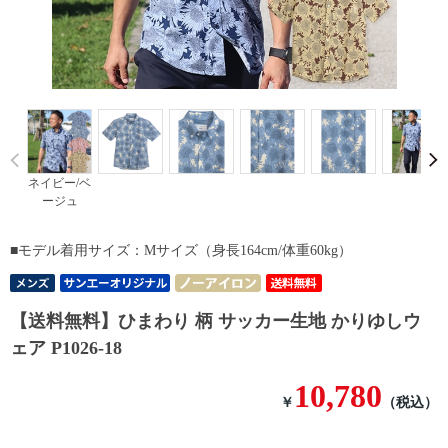
Prev
ネイビー/ベ
ージュ
■モデル着用サイズ：Mサイズ（身長164cm/体重60kg）
【送料無料】ひまわり 柄 サッカー生地 かりゆしウ
ェア P1026-18
10,780
￥
（税込）