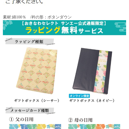
素材:綿100％ /衿の形：ボタンダウン