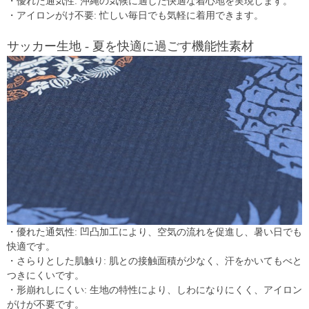
・優れた通気性: 沖縄の気候に適した快適な着心地を実現します。
・アイロンがけ不要: 忙しい毎日でも気軽に着用できます。
サッカー生地 - 夏を快適に過ごす機能性素材
・優れた通気性: 凹凸加工により、空気の流れを促進し、暑い日でも
快適です。
・さらりとした肌触り: 肌との接触面積が少なく、汗をかいてもべと
つきにくいです。
・形崩れしにくい: 生地の特性により、しわになりにくく、アイロン
がけが不要です。