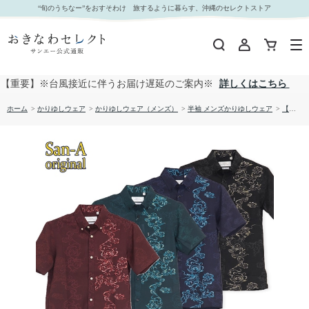
【送料無料】阿吽龍華 かりゆしウェア P-GSM51013S｜おきなわセレクト サンエー公式通販
“旬のうちなー”をおすそわけ 旅するように暮らす、沖縄のセレクトストア
【重要】※台風接近に伴うお届け遅延のご案内※
詳しくはこちら
ホーム
>
かりゆしウェア
>
かりゆしウェア（メンズ）
>
半袖 メンズかりゆしウェア
>
【送料無料】阿吽龍華 かりゆしウェア P-GSM51013S