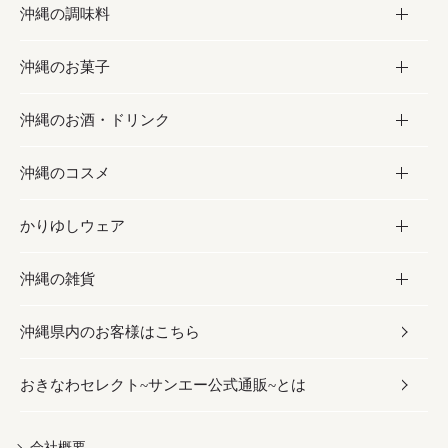
沖縄の調味料
フルーツ・野菜
加工食品
沖縄のお菓子
お肉
缶詰／パウチ
調味料
沖縄のお酒・ドリンク
海産物
沖縄料理
砂糖／黒砂糖
お菓子
沖縄のコスメ
沖縄そば／乾麺
塩
黒糖
お酒・ドリンク
かりゆしウェア
レトルト食品
お酢／ドレッシング
ちんすこう
泡盛
コスメ
沖縄の雑貨
乾物／粉類
しょうゆ
伝統菓子
ビール・チューハイ
スキンケア
かりゆしウェア
沖縄県内のお客様はこちら
みそ
スナック
ワイン・ウィスキー・カクテル
ボディケア
メンズ
雑貨
おきなわセレクト~サンエー公式通販~とは
だし／スパイス／島唐辛子
おつまみ
ドリンク
ヘアケア
レディース
沖縄ファッション
紅芋
茶葉
UVケア
伝統工芸品
会社概要