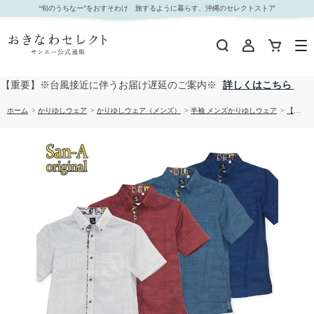
【送料無料】琉球交易港図 かりゆしウェア P-GSM56013S｜おきなわセレクト サンエー公式通
“旬のうちなー”をおすそわけ 旅するように暮らす、沖縄のセレクトストア
販
【重要】※台風接近に伴うお届け遅延のご案内※
詳しくはこちら
ホーム
>
かりゆしウェア
>
かりゆしウェア（メンズ）
>
半袖 メンズかりゆしウェア
>
【送料無料】琉球交易港図 かりゆしウェア P-GSM56013S