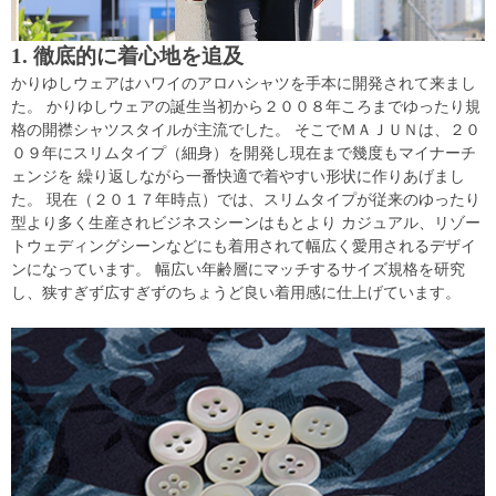
1. 徹底的に着心地を追及
かりゆしウェアはハワイのアロハシャツを手本に開発されて来まし
た。 かりゆしウェアの誕生当初から２００８年ころまでゆったり規
格の開襟シャツスタイルが主流でした。 そこでＭＡＪＵＮは、２０
０９年にスリムタイプ（細身）を開発し現在まで幾度もマイナーチ
ェンジを 繰り返しながら一番快適で着やすい形状に作りあげまし
た。 現在（２０１７年時点）では、スリムタイプが従来のゆったり
型より多く生産されビジネスシーンはもとより カジュアル、リゾー
トウェディングシーンなどにも着用されて幅広く愛用されるデザイ
ンになっています。 幅広い年齢層にマッチするサイズ規格を研究
し、狭すぎず広すぎずのちょうど良い着用感に仕上げています。