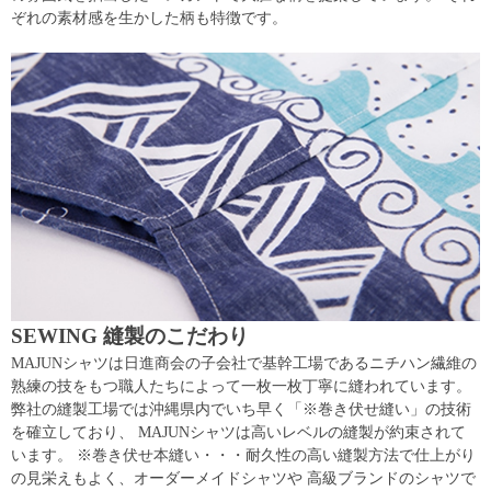
ぞれの素材感を生かした柄も特徴です。
SEWING 縫製のこだわり
MAJUNシャツは日進商会の子会社で基幹工場であるニチハン繊維の
熟練の技をもつ職人たちによって一枚一枚丁寧に縫われています。
弊社の縫製工場では沖縄県内でいち早く「※巻き伏せ縫い」の技術
を確立しており、 MAJUNシャツは高いレベルの縫製が約束されて
います。 ※巻き伏せ本縫い・・・耐久性の高い縫製方法で仕上がり
の見栄えもよく、オーダーメイドシャツや 高級ブランドのシャツで