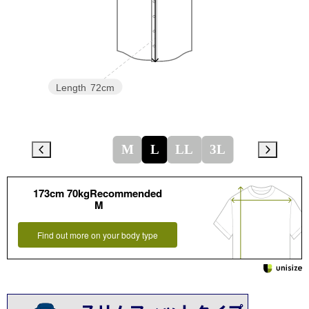
Length
72cm
M
L
LL
3L
173cm 70kgRecommended
M
Find out more on your body type