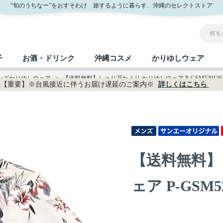
“旬のうちなー”をおすそわけ 旅するように暮らす、沖縄のセレクトストア
子
お酒・ドリンク
沖縄コスメ
かりゆしウェア
メンズかりゆしウェア
>
【送料無料】しゅり花たより かりゆしウェア P-GSM52013S
【重要】※台風接近に伴うお届け遅延のご案内※
詳しくはこちら
沖縄のお取り寄せグルメすべて
沖縄の加工食品すべて
沖縄の調味料すべて
沖縄のお菓子すべて
沖縄のお酒・ドリンクすべて
沖縄のコスメすべて
かりゆしウェアすべて
沖縄の雑貨すべて
フルーツ・野菜
缶詰／パウチ
砂糖／黒砂糖
黒糖
泡盛
スキンケア
メンズ
沖縄ファッション
ちんすこう
お肉
沖縄料理
塩
ビール・チューハイ
伝統工芸品
伝
ボ
レ
【送料無料】
おつまみ
紅芋
沖
乾物／粉類
みそ
茶葉
レトルト食品
しょうゆ
ドリンク
ヘアケア
U
ェア P-GSM5
限定品