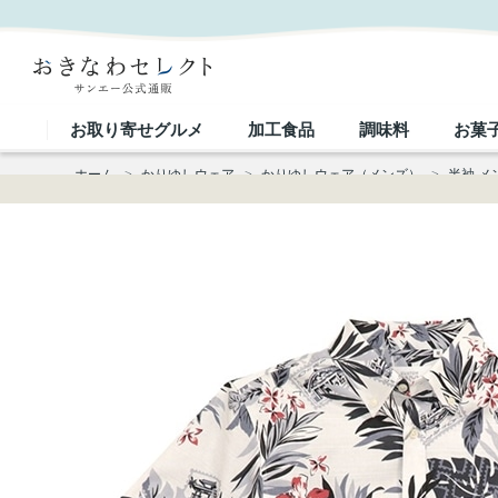
【送料無料】しゅり花たより かりゆしウェア P-GSM52013S｜おきなわセレクト サンエー公式通販
お取り寄せグルメ
加工食品
調味料
お菓
ホーム
>
かりゆしウェア
>
かりゆしウェア（メンズ）
>
半袖 