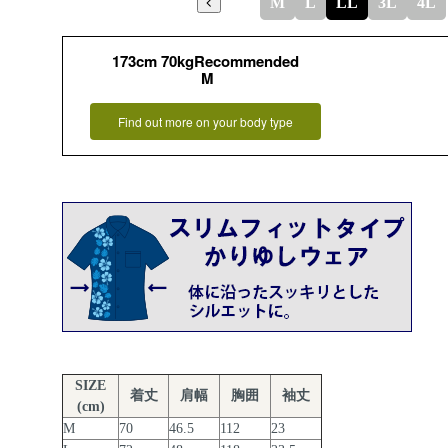
M
L
LL
3L
4L
173cm 70kgRecommended
M
Find out more on your body type
SIZE
着丈
肩幅
胸囲
袖丈
(cm)
M
70
46.5
112
23