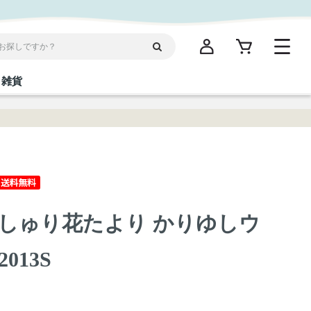
雑貨
閉じる
閉じる
閉じる
閉じる
閉じる
閉じる
閉じる
閉じる
統菓子
ディケア
ディース
海産物
沖縄そば／乾麺
お酢／ドレッシング
ワイン・ウィスキー・カクテル
箸・線香・ウチカビ
スナック
しゅり花たより かりゆしウ
縄限定商品（ご当地）
だし／スパイス／島唐辛子
Vケア
2013S