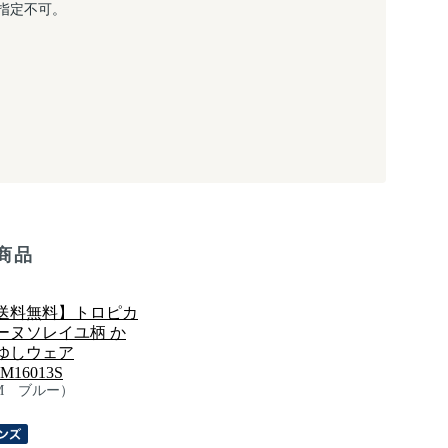
指定不可。
商品
送料無料】トロピカ
ーヌソレイユ柄 か
ゆしウェア
M16013S
M ブルー）