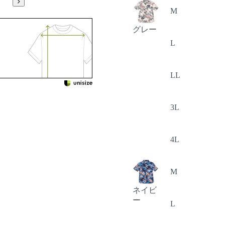
M
グレー
L
LL
3L
4L
M
ネイビ
ー
L