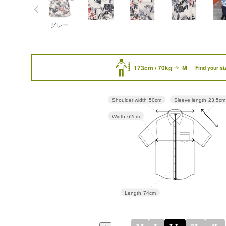
グレー
173cm / 70kg
M
Find your si
Sleeve length
23.5cm
Shoulder width
50cm
Width
62cm
Length
74cm