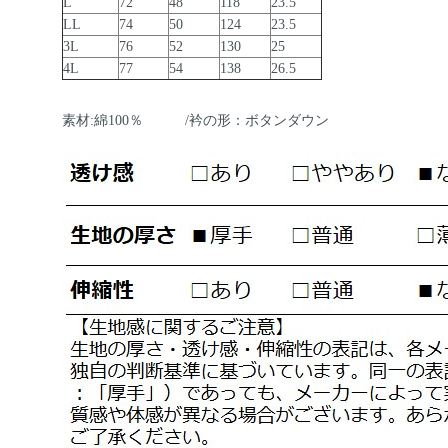
L
72
48
118
23.5
LL
74
50
124
23.5
3L
76
52
130
25
4L
77
54
138
26.5
素材:綿100％ /衿の形：ボタンダウン