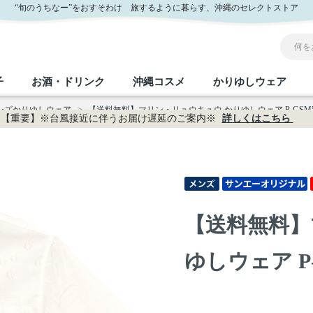
式通販
“旬のうちなー”をおすそわけ 旅するように暮らす、沖縄のセレクトストア
子
お酒・ドリンク
沖縄コスメ
かりゆしウェア
メンズかりゆしウェア
>
【送料無料】マリン・リュウキュウ かりゆしウェア P-GSM53
【重要】※台風接近に伴うお届け遅延のご案内※
詳しくはこちら
沖縄のお取り寄せグルメすべて
沖縄の加工食品すべて
沖縄の調味料すべて
沖縄のお菓子すべて
沖縄のお酒・ドリンクすべて
沖縄のコスメすべて
かりゆしウェアすべて
沖縄の雑貨すべて
フルーツ・野菜
缶詰／パウチ
砂糖／黒砂糖
黒糖
泡盛
スキンケア
メンズ
沖縄ファッション
ちんすこう
お肉
沖縄料理
塩
ビール・チューハイ
伝統工芸品
伝
ボ
レ
【送料無料】
おつまみ
紅芋
沖
乾物／粉類
みそ
茶葉
レトルト食品
しょうゆ
ドリンク
ヘアケア
U
ゆしウェア P-
限定品