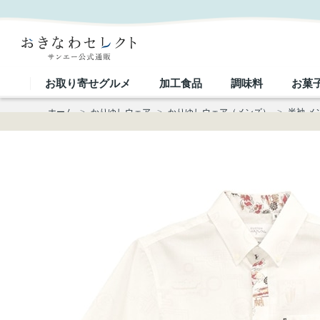
【送料無料】マリン・リュウキュウ かりゆしウェア P-GSM53013S｜おきなわセレクト サンエー公
お取り寄せグルメ
加工食品
調味料
お菓
ホーム
>
かりゆしウェア
>
かりゆしウェア（メンズ）
>
半袖 