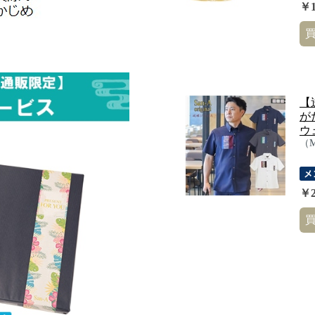
￥1
【
が
ウェ
（
￥2