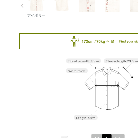
アイボリー
173cm / 70kg
M
Find your si
Sleeve length
23.5cm
Shoulder width
48cm
Width
59cm
Length
72cm