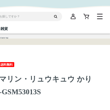
雑貨
013S
閉じる
閉じる
閉じる
閉じる
閉じる
閉じる
閉じる
閉じる
統菓子
ディケア
ディース
海産物
沖縄そば／乾麺
お酢／ドレッシング
ワイン・ウィスキー・カクテル
箸・線香・ウチカビ
スナック
マリン・リュウキュウ かり
縄限定商品（ご当地）
だし／スパイス／島唐辛子
Vケア
GSM53013S