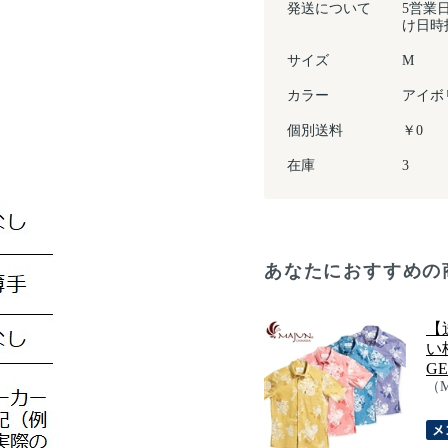
発送について
5営業
け日時
サイズ
M
カラー
アイボ
個別送料
￥0
在庫
3
あなたにおすすめの
【
い
GE
（