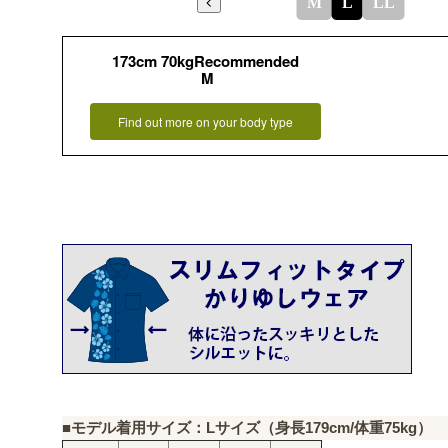
M
L
LL
173cm 70kgRecommended
M
Find out more on your body type
■モデル着用サイズ：Lサイズ（身長179cm/体重75kg）