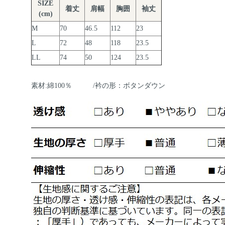
SIZE
着丈
肩幅
胸囲
袖丈
(cm)
M
70
46.5
112
23
L
72
48
118
23.5
LL
74
50
124
23.5
素材:綿100％ /衿の形：ボタンダウン