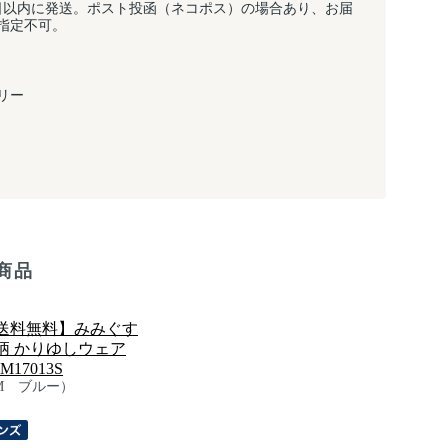
日以内に発送。ポスト投函（ネコポス）の場合あり、お届
指定不可。
リー
商品
送料無料】みみぐす
柄 かりゆしウェア
M17013S
M ブルー）