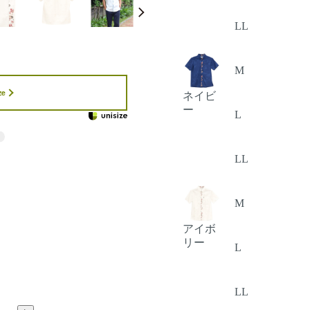
LL
M
ze
ネイビ
ー
L
LL
M
アイボ
リー
L
LL