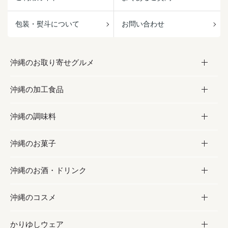
包装・熨斗について
お問い合わせ
沖縄のお取り寄せグルメ
沖縄の加工食品
お取り寄せグルメ
沖縄の調味料
フルーツ・野菜
加工食品
沖縄のお菓子
お肉
缶詰／パウチ
調味料
沖縄のお酒・ドリンク
海産物
沖縄料理
砂糖／黒砂糖
お菓子
沖縄のコスメ
沖縄そば／乾麺
塩
黒糖
お酒・ドリンク
かりゆしウェア
レトルト食品
お酢／ドレッシング
ちんすこう
泡盛
コスメ