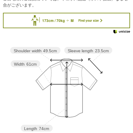
合がございます。
173cm / 70kg
M
Find your size
Sleeve length
23.5cm
Shoulder width
49.5cm
Width
61cm
Length
74cm