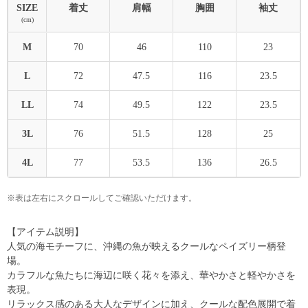
SIZE
着丈
肩幅
胸囲
袖丈
(cm)
M
70
46
110
23
L
72
47.5
116
23.5
LL
74
49.5
122
23.5
3L
76
51.5
128
25
4L
77
53.5
136
26.5
※表は左右にスクロールしてご確認いただけます。
【アイテム説明】
人気の海モチーフに、沖縄の魚が映えるクールなペイズリー柄登
場。
カラフルな魚たちに海辺に咲く花々を添え、華やかさと軽やかさを
表現。
リラックス感のある大人なデザインに加え、クールな配色展開で着