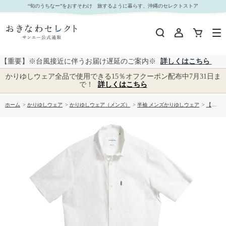
【送料無料】フィッシュドロップス柄 かりゆしウェア GEM19013S｜おきなわセレクト サンエ
“旬のうちなー”をおすそわけ 旅するように暮らす、沖縄のセレクトストア
ー公式通販
【重要】※台風接近に伴うお届け遅延のご案内※
詳しくはこちら
かりゆしウェア全品で使用できる15％オフクーポン配布中7月31日ま
で！
詳しくはこちら
ホーム
>
かりゆしウェア
>
かりゆしウェア（メンズ）
>
半袖 メンズかりゆしウェア
>
【送料無料】フィッシュドロップス柄 かりゆしウェア GEM19013S