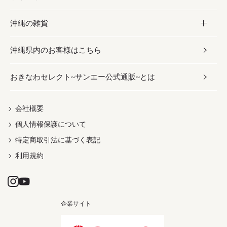
沖縄の雑貨
乾物／粉類
しょうゆ
伝統菓子
ビール・チューハイ
スキンケア
かりゆしウェア
沖縄県内のお客様はこちら
みそ
スナック
ワイン・ウィスキー・カクテル
ボディケア
メンズ
雑貨
おきなわセレクト~サンエー公式通販~とは
だし／スパイス／島唐辛子
おつまみ
ドリンク
ヘアケア
レディース
沖縄ファッション
紅芋
茶葉
UVケア
伝統工芸品
会社概要
個人情報保護について
沖縄限定商品（ご当地）
限定品
箸・線香・ウチカビ
特定商取引法に基づく表記
利用規約
企業サイト