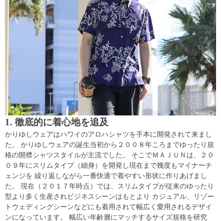
1. 徹底的に着心地を追及
かりゆしウェアはハワイのアロハシャツを手本に開発されて来まし
た。 かりゆしウェアの誕生当初から２００８年ころまでゆったり規
格の開襟シャツスタイルが主流でした。 そこでＭＡＪＵＮは、２０
０９年にスリムタイプ（細身）を開発し現在まで幾度もマイナーチ
ェンジを 繰り返しながら一番快適で着やすい形状に作りあげまし
た。 現在（２０１７年時点）では、スリムタイプが従来のゆったり
型より多く生産されビジネスシーンはもとより カジュアル、リゾー
トウェディングシーンなどにも着用されて幅広く愛用されるデザイ
ンになっています。 幅広い年齢層にマッチするサイズ規格を研究