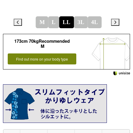
M
L
LL
3L
4L
173cm 70kgRecommended
M
Find out more on your body type