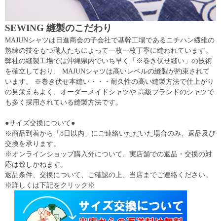
SEWING 縫製のこだわり
MAJUNシャツは日進商会の子会社で基幹工場であるニチハン繊維の
熟練の技をもつ職人たちによって一枚一枚丁寧に縫われています。
弊社の縫製工場では沖縄県内でいち早く「※巻き伏せ縫い」の技術
を確立しており、 MAJUNシャツは高いレベルの縫製が約束されて
います。 ※巻き伏せ本縫い・・・耐久性の高い縫製方法で仕上がり
の見栄えもよく、オーダーメイドシャツや 高級ブランドのシャツで
も多く採用されている縫製方法です。
●サイズ交換について●
※商品到着から「8日以内」にご連絡いただいた場合のみ、返品及び
交換を承ります。
※オンラインショップ購入分について、実店舗での返品・交換の対
応は致しかねます。
返品条件、交換について、ご確認の上、当店までご連絡ください。
※詳しくは下記をクリック※