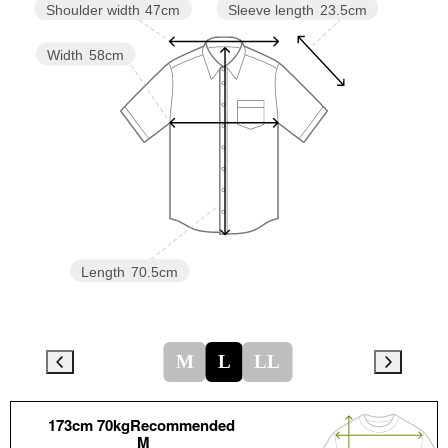
Sleeve length
23.5cm
Shoulder width
47cm
Width
58cm
Length
70.5cm
M
L
LL
173cm 70kgRecommended
M