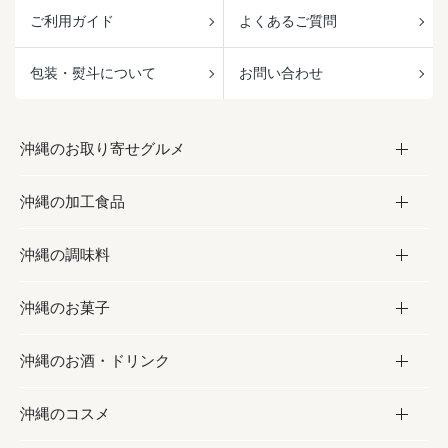
ご利用ガイド
よくあるご質問
包装・熨斗について
お問い合わせ
沖縄のお取り寄せグルメ
沖縄の加工食品
お取り寄せグルメ
沖縄の調味料
フルーツ・野菜
加工食品
沖縄のお菓子
お肉
缶詰／パウチ
調味料
沖縄のお酒・ドリンク
海産物
沖縄料理
砂糖／黒砂糖
お菓子
沖縄のコスメ
沖縄そば／乾麺
塩
黒糖
お酒・ドリンク