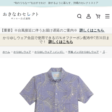
【送料無料】チェーンハイビ 半袖 かりゆしウェア P1026-12｜おきなわセレクト サンエー公式
“旬のうちなー”をおすそわけ 旅するように暮らす、沖縄のセレクトストア
通販
【重要】※台風接近に伴うお届け遅延のご案内※
詳しくはこちら
かりゆしウェア全品で使用できる15％オフクーポン配布中7月31日ま
で！
詳しくはこちら
ホーム
>
かりゆしウェア
>
かりゆしウェア（メンズ）
>
半袖 メンズかりゆしウェア
>
【送料無料】チェーンハイビ 半袖 かりゆしウェア P1026-12