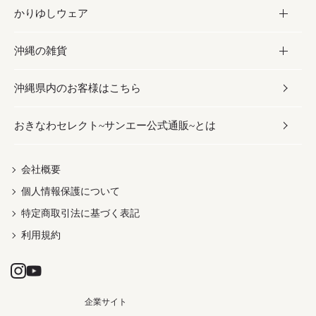
かりゆしウェア
レトルト食品
お酢／ドレッシング
ちんすこう
泡盛
コスメ
沖縄の雑貨
乾物／粉類
しょうゆ
伝統菓子
ビール・チューハイ
スキンケア
かりゆしウェア
沖縄県内のお客様はこちら
みそ
スナック
ワイン・ウィスキー・カクテル
ボディケア
メンズ
雑貨
おきなわセレクト~サンエー公式通販~とは
だし／スパイス／島唐辛子
おつまみ
ドリンク
ヘアケア
レディース
沖縄ファッション
紅芋
茶葉
UVケア
伝統工芸品
会社概要
個人情報保護について
沖縄限定商品（ご当地）
限定品
箸・線香・ウチカビ
特定商取引法に基づく表記
利用規約
企業サイト