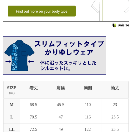
Find out more on your body type
SIZE
着丈
肩幅
胸囲
袖丈
(cm)
M
68.5
45.5
110
23
L
70.5
47
116
23.5
LL
72.5
49
122
23.5