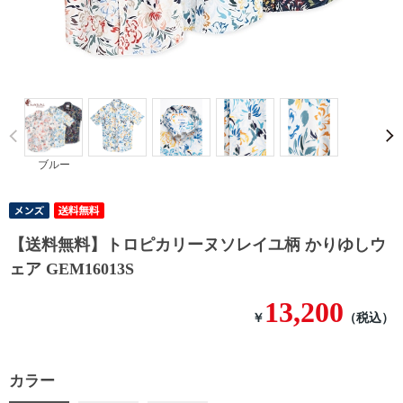
Prev
ブルー
【送料無料】トロピカリーヌソレイユ柄 かりゆしウ
ェア GEM16013S
13,200
￥
（税込）
カラー