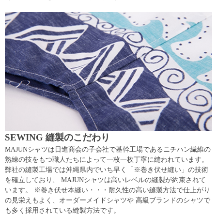
SEWING 縫製のこだわり
MAJUNシャツは日進商会の子会社で基幹工場であるニチハン繊維の
熟練の技をもつ職人たちによって一枚一枚丁寧に縫われています。
弊社の縫製工場では沖縄県内でいち早く「※巻き伏せ縫い」の技術
を確立しており、 MAJUNシャツは高いレベルの縫製が約束されて
います。 ※巻き伏せ本縫い・・・耐久性の高い縫製方法で仕上がり
の見栄えもよく、オーダーメイドシャツや 高級ブランドのシャツで
も多く採用されている縫製方法です。