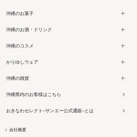
沖縄のお菓子
お肉
缶詰／パウチ
調味料
沖縄のお酒・ドリンク
海産物
沖縄料理
砂糖／黒砂糖
お菓子
沖縄のコスメ
沖縄そば／乾麺
塩
黒糖
お酒・ドリンク
かりゆしウェア
レトルト食品
お酢／ドレッシング
ちんすこう
泡盛
コスメ
沖縄の雑貨
乾物／粉類
しょうゆ
伝統菓子
ビール・チューハイ
スキンケア
かりゆしウェア
沖縄県内のお客様はこちら
みそ
スナック
ワイン・ウィスキー・カクテル
ボディケア
メンズ
雑貨
おきなわセレクト~サンエー公式通販~とは
だし／スパイス／島唐辛子
おつまみ
ドリンク
ヘアケア
レディース
沖縄ファッション
紅芋
茶葉
UVケア
伝統工芸品
会社概要