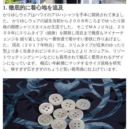
1. 徹底的に着心地を追及
かりゆしウェアはハワイのアロハシャツを手本に開発されて来まし
た。 かりゆしウェアの誕生当初から２００８年ころまでゆったり規
格の開襟シャツスタイルが主流でした。 そこでＭＡＪＵＮは、２０
０９年にスリムタイプ（細身）を開発し現在まで幾度もマイナーチ
ェンジを 繰り返しながら一番快適で着やすい形状に作りあげまし
た。 現在（２０１７年時点）では、スリムタイプが従来のゆったり
型より多く生産されビジネスシーンはもとより カジュアル、リゾー
トウェディングシーンなどにも着用されて幅広く愛用されるデザイ
ンになっています。 幅広い年齢層にマッチするサイズ規格を研究
し、狭すぎず広すぎずのちょうど良い着用感に仕上げています。