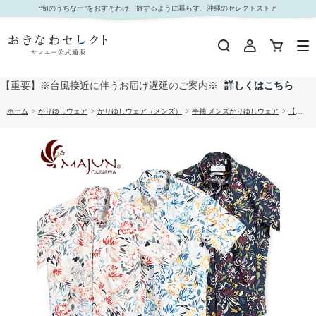
【送料無料】トロピカリーヌソレイユ柄 かりゆしウェア GEM16013S｜おきなわセレクト サン
“旬のうちなー”をおすそわけ 旅するように暮らす、沖縄のセレクトストア
エー公式通販
【重要】※台風接近に伴うお届け遅延のご案内※
詳しくはこちら
ホーム
>
かりゆしウェア
>
かりゆしウェア（メンズ）
>
半袖 メンズかりゆしウェア
>
【送料無料】トロピカリーヌソレイユ柄 かりゆしウェア GEM16013S