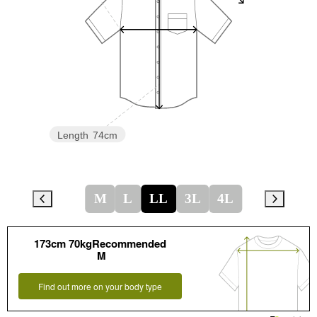
Length
74cm
M
L
LL
3L
4L
173cm 70kgRecommended
M
Find out more on your body type