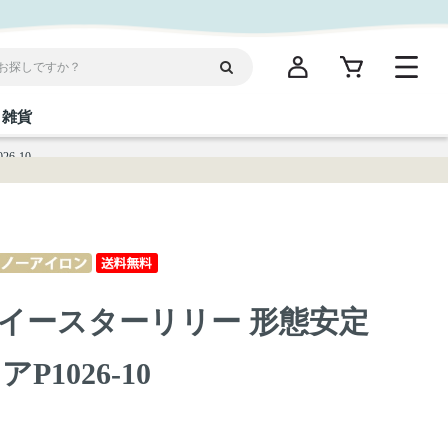
雑貨
6-10
閉じる
閉じる
閉じる
閉じる
閉じる
閉じる
閉じる
閉じる
統菓子
ディケア
ディース
海産物
沖縄そば／乾麺
お酢／ドレッシング
ワイン・ウィスキー・カクテル
箸・線香・ウチカビ
スナック
イースターリリー 形態安定
縄限定商品（ご当地）
だし／スパイス／島唐辛子
Vケア
1026-10