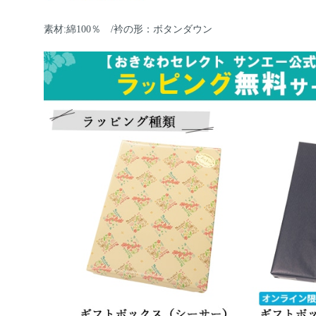
素材:綿100％ /衿の形：ボタンダウン