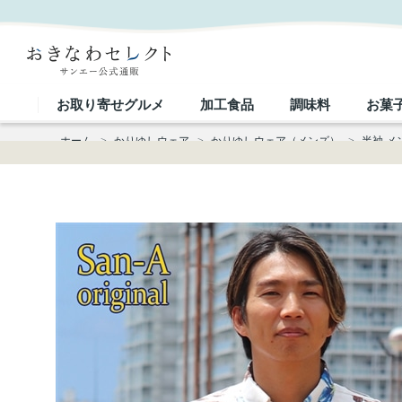
【送料無料】イースターリリー 形態安定 かりゆしウェアP1026-10｜おきなわセレクト サンエー公
お取り寄せグルメ
加工食品
調味料
お菓
ホーム
>
かりゆしウェア
>
かりゆしウェア（メンズ）
>
半袖 