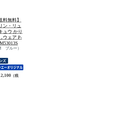
送料無料】
リン・リュ
キュウ かり
しウェア P-
M53013S
M ブルー）
2,100
（税
）