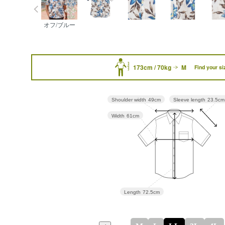
オフ/ブルー
173cm / 70kg
M
Find your si
Sleeve length
23.5cm
Shoulder width
49cm
Width
61cm
Length
72.5cm