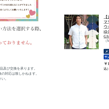
【
マ
ウ
ゆ
GS
（
￥1
返品及び交換を承ります。
込
換の対応は致しかねます。
さい。