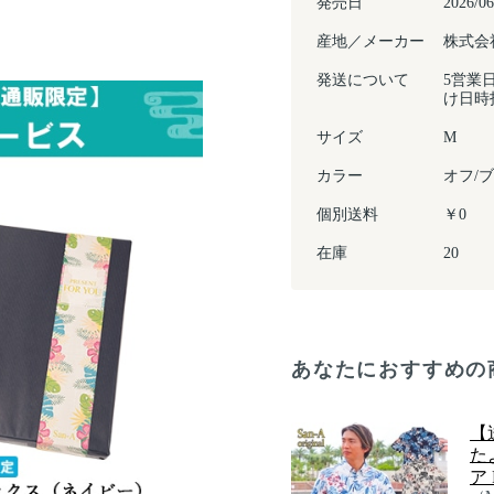
発売日
2026/06
産地／メーカー
株式会
発送について
5営業
け日時
サイズ
M
カラー
オフ/
個別送料
￥0
在庫
20
あなたにおすすめの
【
た
ア 