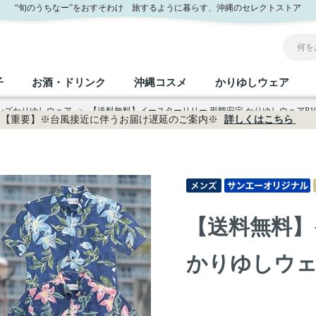
式通販
“旬のうちなー”をおすそわけ 旅するように暮らす、沖縄のセレクトストア
子
お酒・ドリンク
沖縄コスメ
かりゆしウェア
メンズかりゆしウェア
>
【送料無料】イースターリリー 形態安定 かりゆしウェアP102
【重要】※台風接近に伴うお届け遅延のご案内※
詳しくはこちら
沖縄のお取り寄せグルメすべて
沖縄の加工食品すべて
沖縄の調味料すべて
沖縄のお菓子すべて
沖縄のお酒・ドリンクすべて
沖縄のコスメすべて
かりゆしウェアすべて
沖縄の雑貨すべて
フルーツ・野菜
缶詰／パウチ
砂糖／黒砂糖
黒糖
泡盛
スキンケア
メンズ
沖縄ファッション
ちんすこう
お肉
沖縄料理
塩
ビール・チューハイ
伝統工芸品
伝
ボ
レ
【送料無料】
おつまみ
紅芋
沖
乾物／粉類
みそ
茶葉
レトルト食品
しょうゆ
ドリンク
ヘアケア
U
かりゆしウェアP
限定品