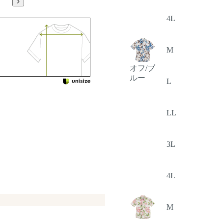
4L
M
オフ/ブ
ルー
L
LL
3L
4L
M