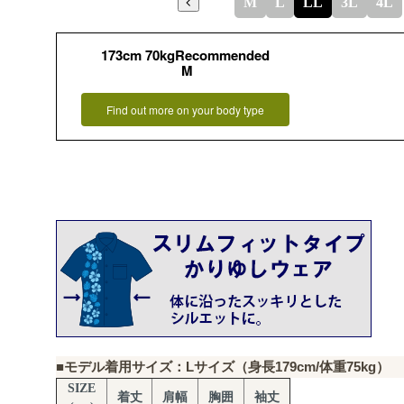
M
L
LL
3L
4L
173cm 70kgRecommended
M
Find out more on your body type
■モデル着用サイズ：Lサイズ（身長179cm/体重75kg）
SIZE
着丈
肩幅
胸囲
袖丈