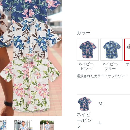
カラー
ネイビー/
ネイビー/
オ
ピンク
ブルー
選択されたカラー：オフ/ブルー
M
ネイビ
Next
ー/ピン
L
ク