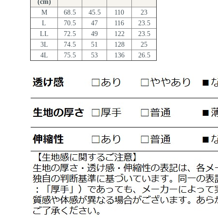
(cm)
M
68.5
45.5
110
23
L
70.5
47
116
23.5
LL
72.5
49
122
23.5
3L
74.5
51
128
25
4L
75.5
53
136
26.5