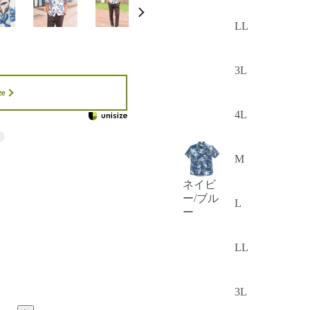
LL
3L
ze
4L
M
ネイビ
ー/ブル
L
ー
LL
3L