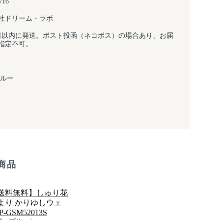
/16
社ドリーム・ラボ
日以内に発送。ポスト投函（ネコポス）の場合あり、お届
指定不可。
ブルー
商品
送料無料】しゅり花
より かりゆしウェ
P-GSM52013S