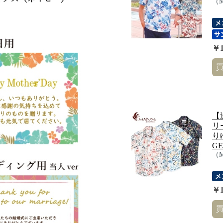
（
￥1
【
リ
り
GE
（
￥1