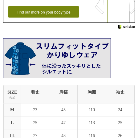
Find out more on your body type
SIZE
着丈
肩幅
胸囲
袖丈
(cm)
M
73
45
110
24
L
75
47
113
25
LL
77
48
116
26