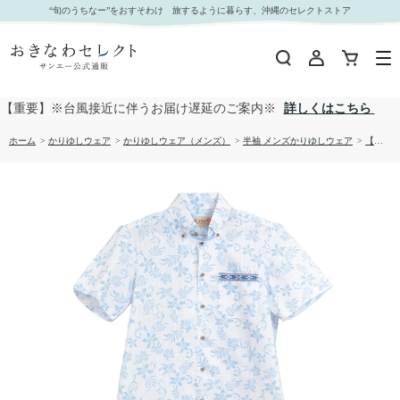
【送料無料】ミンサー 柄 ポイント かりゆしウェア 1026-06A｜おきなわセレクト サンエー公式
“旬のうちなー”をおすそわけ 旅するように暮らす、沖縄のセレクトストア
通販
【重要】※台風接近に伴うお届け遅延のご案内※
詳しくはこちら
ホーム
>
かりゆしウェア
>
かりゆしウェア（メンズ）
>
半袖 メンズかりゆしウェア
>
【送料無料】ミンサー 柄 ポイント かりゆしウェア 1026-06A