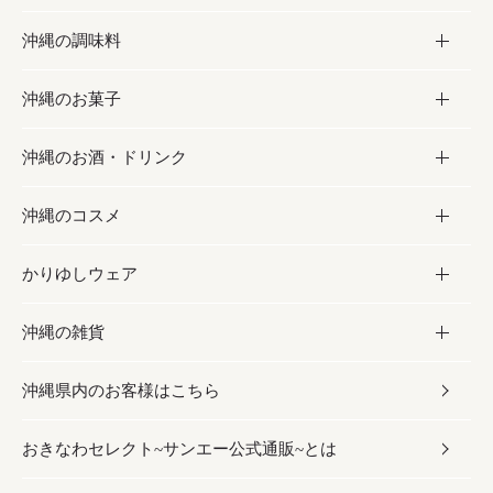
沖縄の調味料
フルーツ・野菜
加工食品
沖縄のお菓子
お肉
缶詰／パウチ
調味料
沖縄のお酒・ドリンク
海産物
沖縄料理
砂糖／黒砂糖
お菓子
沖縄のコスメ
沖縄そば／乾麺
塩
黒糖
お酒・ドリンク
かりゆしウェア
レトルト食品
お酢／ドレッシング
ちんすこう
泡盛
コスメ
沖縄の雑貨
乾物／粉類
しょうゆ
伝統菓子
ビール・チューハイ
スキンケア
かりゆしウェア
沖縄県内のお客様はこちら
みそ
スナック
ワイン・ウィスキー・カクテル
ボディケア
メンズ
雑貨
おきなわセレクト~サンエー公式通販~とは
だし／スパイス／島唐辛子
おつまみ
ドリンク
ヘアケア
レディース
沖縄ファッション