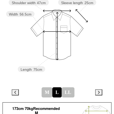
Sleeve length
25cm
Shoulder width
47cm
Width
56.5cm
Length
75cm
M
L
LL
173cm 70kgRecommended
M