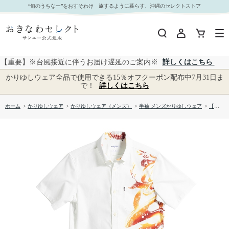
【送料無料】トゥインクルスイム かりゆしウェア GEM18013S｜おきなわセレクト サンエー公
“旬のうちなー”をおすそわけ 旅するように暮らす、沖縄のセレクトストア
式通販
【重要】※台風接近に伴うお届け遅延のご案内※
詳しくはこちら
かりゆしウェア全品で使用できる15％オフクーポン配布中7月31日ま
で！
詳しくはこちら
ホーム
>
かりゆしウェア
>
かりゆしウェア（メンズ）
>
半袖 メンズかりゆしウェア
>
【送料無料】トゥインクルスイム かりゆしウェア GEM18013S