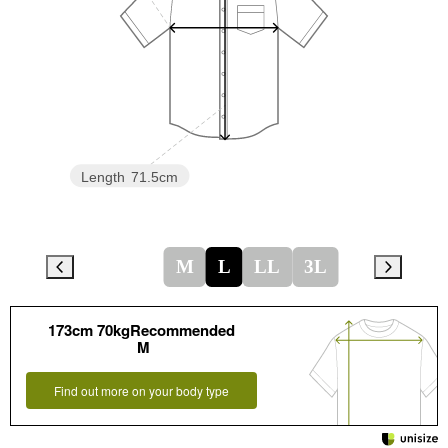
Length
71.5cm
M
L
LL
3L
173cm 70kgRecommended
M
Find out more on your body type