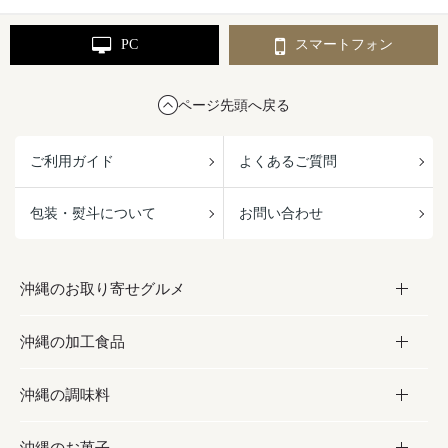
PC
スマートフォン
ページ先頭へ戻る
ご利用ガイド
よくあるご質問
包装・熨斗について
お問い合わせ
沖縄のお取り寄せグルメ
沖縄の加工食品
お取り寄せグルメ
沖縄の調味料
フルーツ・野菜
加工食品
沖縄のお菓子
お肉
缶詰／パウチ
調味料