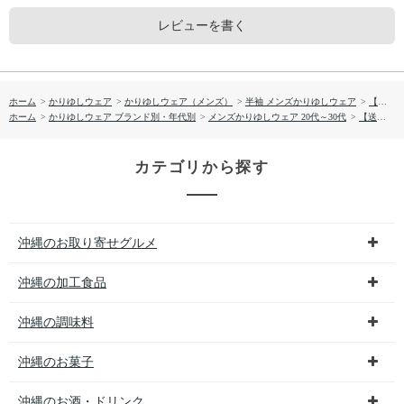
レビューを書く
ホーム
>
かりゆしウェア
>
かりゆしウェア（メンズ）
>
半袖 メンズかりゆしウェア
>
【送料無料】トゥインクルスイム かりゆしウェア GEM18013S
ホーム
>
かりゆしウェア ブランド別・年代別
>
メンズかりゆしウェア 20代～30代
>
【送料無料】トゥインクルスイム かりゆしウェア GEM18013S
カテゴリから探す
沖縄のお取り寄せグルメ
沖縄の加工食品
沖縄の調味料
沖縄のお菓子
沖縄のお酒・ドリンク