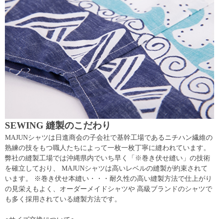
SEWING 縫製のこだわり
MAJUNシャツは日進商会の子会社で基幹工場であるニチハン繊維の
熟練の技をもつ職人たちによって一枚一枚丁寧に縫われています。
弊社の縫製工場では沖縄県内でいち早く「※巻き伏せ縫い」の技術
を確立しており、 MAJUNシャツは高いレベルの縫製が約束されて
います。 ※巻き伏せ本縫い・・・耐久性の高い縫製方法で仕上がり
の見栄えもよく、オーダーメイドシャツや 高級ブランドのシャツで
も多く採用されている縫製方法です。