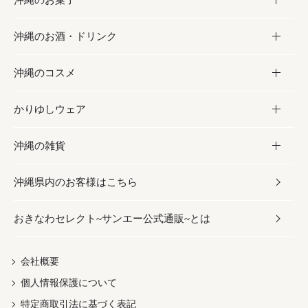
沖縄のお酒・ドリンク
海産物
沖縄料理
砂糖／黒砂糖
お菓子
沖縄のコスメ
沖縄そば／乾麺
塩
黒糖
お酒・ドリンク
かりゆしウェア
レトルト食品
お酢／ドレッシング
ちんすこう
泡盛
コスメ
沖縄の雑貨
乾物／粉類
しょうゆ
伝統菓子
ビール・チューハイ
スキンケア
かりゆしウェア
沖縄県内のお客様はこちら
みそ
スナック
ワイン・ウィスキー・カクテル
ボディケア
メンズ
雑貨
おきなわセレクト~サンエー公式通販~とは
だし／スパイス／島唐辛子
おつまみ
ドリンク
ヘアケア
レディース
沖縄ファッション
紅芋
茶葉
UVケア
伝統工芸品
会社概要
個人情報保護について
沖縄限定商品（ご当地）
限定品
箸・線香・ウチカビ
特定商取引法に基づく表記