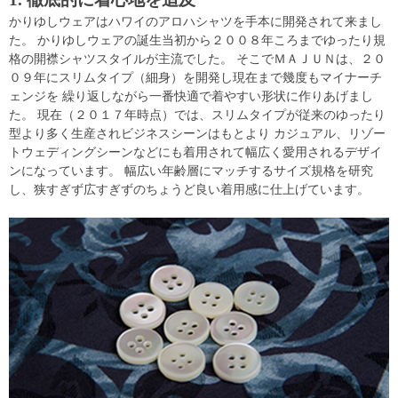
かりゆしウェアはハワイのアロハシャツを手本に開発されて来まし
た。 かりゆしウェアの誕生当初から２００８年ころまでゆったり規
格の開襟シャツスタイルが主流でした。 そこでＭＡＪＵＮは、２０
０９年にスリムタイプ（細身）を開発し現在まで幾度もマイナーチ
ェンジを 繰り返しながら一番快適で着やすい形状に作りあげまし
た。 現在（２０１７年時点）では、スリムタイプが従来のゆったり
型より多く生産されビジネスシーンはもとより カジュアル、リゾー
トウェディングシーンなどにも着用されて幅広く愛用されるデザイ
ンになっています。 幅広い年齢層にマッチするサイズ規格を研究
し、狭すぎず広すぎずのちょうど良い着用感に仕上げています。