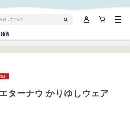
雑貨
閉じる
閉じる
閉じる
閉じる
閉じる
閉じる
閉じる
閉じる
統菓子
ディケア
ディース
海産物
沖縄そば／乾麺
お酢／ドレッシング
ワイン・ウィスキー・カクテル
箸・線香・ウチカビ
スナック
エターナウ かりゆしウェア
縄限定商品（ご当地）
だし／スパイス／島唐辛子
Vケア