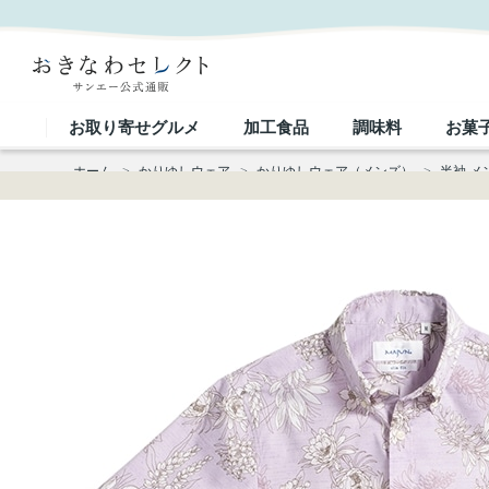
【送料無料】エターナウ かりゆしウェア GEM09013S｜おきなわセレクト サンエー公式通販
お取り寄せグルメ
加工食品
調味料
お菓
ホーム
>
かりゆしウェア
>
かりゆしウェア（メンズ）
>
半袖 