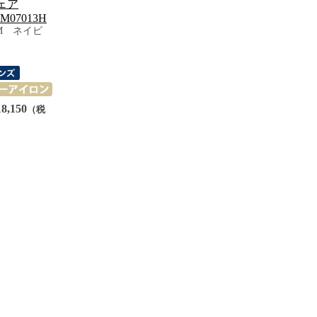
ェア
M07013H
M ネイビ
）
8,150
（税
）