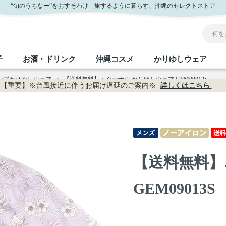
“旬のうちなー”をおすそわけ 旅するように暮らす、沖縄のセレクトストア
子
お酒・ドリンク
沖縄コスメ
かりゆしウェア
メンズかりゆしウェア
>
【送料無料】エターナウ かりゆしウェア GEM09013S
【重要】※台風接近に伴うお届け遅延のご案内※
詳しくはこちら
沖縄のお取り寄せグルメすべて
沖縄の加工食品すべて
沖縄の調味料すべて
沖縄のお菓子すべて
沖縄のお酒・ドリンクすべて
沖縄のコスメすべて
かりゆしウェアすべて
沖縄の雑貨すべて
フルーツ・野菜
缶詰／パウチ
砂糖／黒砂糖
黒糖
泡盛
スキンケア
メンズ
沖縄ファッション
ちんすこう
お肉
沖縄料理
塩
ビール・チューハイ
伝統工芸品
伝
ボ
レ
【送料無料】
おつまみ
紅芋
沖
乾物／粉類
みそ
茶葉
レトルト食品
しょうゆ
ドリンク
ヘアケア
U
GEM09013S
限定品