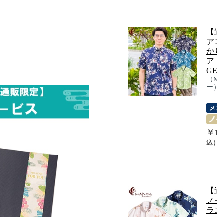
【
ア
か
ア
GE
（
ー
￥1
込
【
ノ
ラ