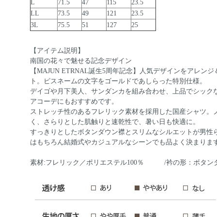
L
71.5
47
115
23.5
LL
73.5
49
121
23.5
3L
75.5
51
127
25
【アイテム説明】
南国の花々で魅せる記念デザイン
【MAJUN ETRNAL誕生5周年記念】人気デザインをアレ
ト。ピスネームの文字をゴールドであしらった特別仕様。
デイゴや月下美人、サンダンカを組み合わせ、上品でシック
アコーデにもおすすめです。
ストレッチ性のあるフレリック素材を採用した国産シャツ。
く、さらりとした肌触りと速乾性で、暑い日も快適に。
すっきりとしたボタンダウン襟とスリムなシルエットが男性
はもちろん結婚式やカジュアルなシーンでも品よく決まりま
素材:フレリック／ポリエステル100％ /衿の形：ボタン