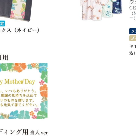
ウ
GE
（
ー
￥1
込