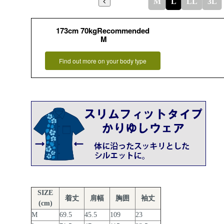
M
L
LL
3L
173cm 70kgRecommended
M
Find out more on your body type
SIZE
着丈
肩幅
胸囲
袖丈
(cm)
M
69.5
45.5
109
23