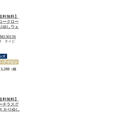
送料無料】
コークロー
りゆしウェ
M13013S
M ネイビ
）
3,200
（税
）
送料無料】
ーチラスグ
ス かりゆし