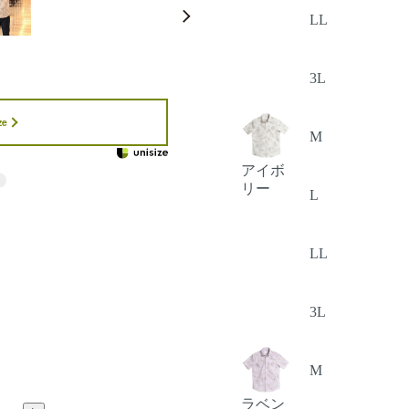
LL
3L
ze
M
アイボ
リー
L
LL
3L
M
ラベン