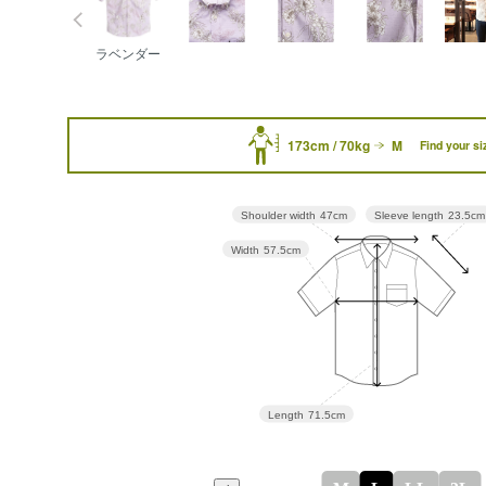
ラベンダー
173cm / 70kg
M
Find your si
Sleeve length
23.5cm
Shoulder width
47cm
Width
57.5cm
Length
71.5cm