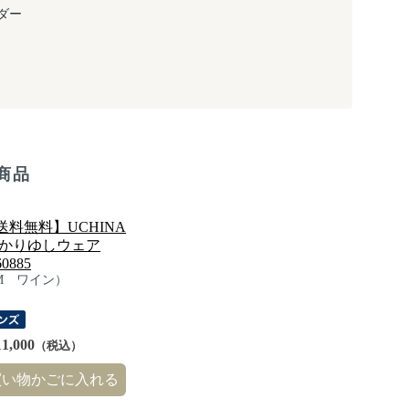
ダー
商品
送料無料】UCHINA
 かりゆしウェア
60885
M ワイン）
1,000
（税込）
買い物かごに入れる