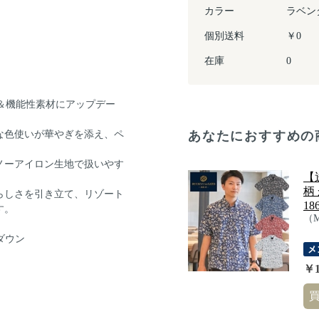
カラー
ラベン
個別送料
￥0
在庫
0
ンジ＆機能性素材にアップデー
あなたにおすすめの
な色使いが華やぎを添え、ペ
ノーアイロン生地で扱いやす
【
柄
らしさを引き立て、リゾート
18
す。
（
ダウン
￥1