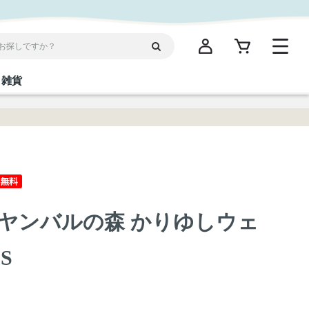
雑貨
閉じる
閉じる
閉じる
閉じる
閉じる
閉じる
閉じる
閉じる
統菓子
ディケア
ディース
海産物
沖縄そば／乾麺
お酢／ドレッシング
ワイン・ウィスキー・カクテル
箸・線香・ウチカビ
スナック
ヤンバルの森 かりゆしウェ
縄限定商品（ご当地）
だし／スパイス／島唐辛子
Vケア
S