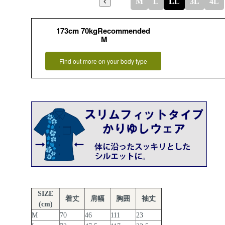
M
L
LL
3L
4L
173cm 70kgRecommended
M
Find out more on your body type
SIZE
着丈
肩幅
胸囲
袖丈
(cm)
M
70
46
111
23