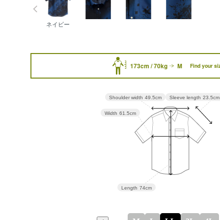
ネイビー
173cm / 70kg
M
Find your si
Sleeve length
23.5cm
Shoulder width
49.5cm
Width
61.5cm
Length
74cm