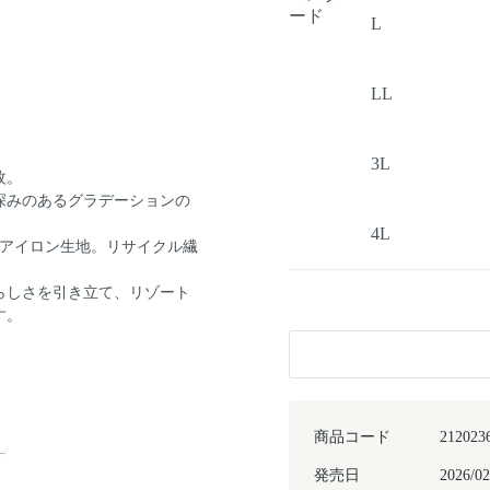
ード
L
LL
3L
枚。
深みのあるグラデーションの
。
4L
ーアイロン生地。リサイクル繊
らしさを引き立て、リゾート
す。
商品コード
212023
発売日
2026/02