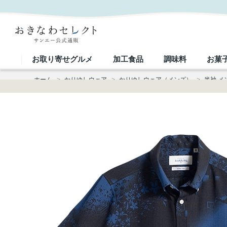
【送料無料】ヤンバルの森 かりゆしウェア GEM04013S｜おきなわセレクト サンエー公式通販
お取り寄せグルメ
加工食品
調味料
お菓
ホーム
>
かりゆしウェア
>
かりゆしウェア（メンズ）
>
半袖 