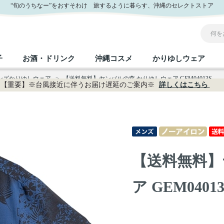
“旬のうちなー”をおすそわけ 旅するように暮らす、沖縄のセレクトストア
子
お酒・ドリンク
沖縄コスメ
かりゆしウェア
メンズかりゆしウェア
>
【送料無料】ヤンバルの森 かりゆしウェア GEM04013S
【重要】※台風接近に伴うお届け遅延のご案内※
詳しくはこちら
沖縄のお取り寄せグルメすべて
沖縄の加工食品すべて
沖縄の調味料すべて
沖縄のお菓子すべて
沖縄のお酒・ドリンクすべて
沖縄のコスメすべて
かりゆしウェアすべて
沖縄の雑貨すべて
フルーツ・野菜
缶詰／パウチ
砂糖／黒砂糖
黒糖
泡盛
スキンケア
メンズ
沖縄ファッション
ちんすこう
お肉
沖縄料理
塩
ビール・チューハイ
伝統工芸品
伝
ボ
レ
【送料無料】
おつまみ
紅芋
沖
乾物／粉類
みそ
茶葉
レトルト食品
しょうゆ
ドリンク
ヘアケア
U
ア GEM04013
限定品