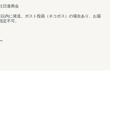
社日進商会
日以内に発送。ポスト投函（ネコポス）の場合あり、お届
指定不可。
ー