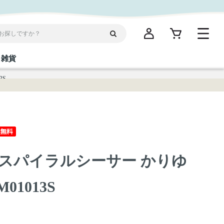
雑貨
3S
閉じる
閉じる
閉じる
閉じる
閉じる
閉じる
閉じる
閉じる
統菓子
ディケア
ディース
海産物
沖縄そば／乾麺
お酢／ドレッシング
ワイン・ウィスキー・カクテル
箸・線香・ウチカビ
スナック
スパイラルシーサー かりゆ
縄限定商品（ご当地）
だし／スパイス／島唐辛子
Vケア
01013S