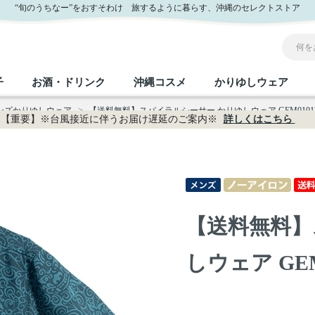
販
“旬のうちなー”をおすそわけ 旅するように暮らす、沖縄のセレクトストア
子
お酒・ドリンク
沖縄コスメ
かりゆしウェア
メンズかりゆしウェア
>
【送料無料】スパイラルシーサー かりゆしウェア GEM0101
【重要】※台風接近に伴うお届け遅延のご案内※
詳しくはこちら
沖縄のお取り寄せグルメすべて
沖縄の加工食品すべて
沖縄の調味料すべて
沖縄のお菓子すべて
沖縄のお酒・ドリンクすべて
沖縄のコスメすべて
かりゆしウェアすべて
沖縄の雑貨すべて
フルーツ・野菜
缶詰／パウチ
砂糖／黒砂糖
黒糖
泡盛
スキンケア
メンズ
沖縄ファッション
ちんすこう
お肉
沖縄料理
塩
ビール・チューハイ
伝統工芸品
伝
ボ
レ
【送料無料】
おつまみ
紅芋
沖
乾物／粉類
みそ
茶葉
レトルト食品
しょうゆ
ドリンク
ヘアケア
U
しウェア GEM
限定品