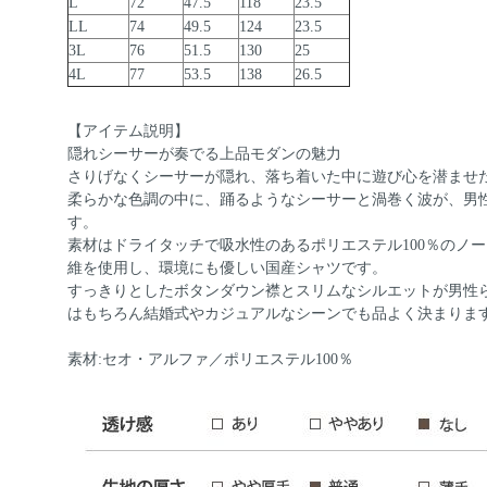
L
72
47.5
118
23.5
LL
74
49.5
124
23.5
3L
76
51.5
130
25
4L
77
53.5
138
26.5
【アイテム説明】
隠れシーサーが奏でる上品モダンの魅力
さりげなくシーサーが隠れ、落ち着いた中に遊び心を潜ませ
柔らかな色調の中に、踊るようなシーサーと渦巻く波が、男
す。
素材はドライタッチで吸水性のあるポリエステル100％のノ
維を使用し、環境にも優しい国産シャツです。
すっきりとしたボタンダウン襟とスリムなシルエットが男性
はもちろん結婚式やカジュアルなシーンでも品よく決まりま
素材:セオ・アルファ／ポリエステル100％