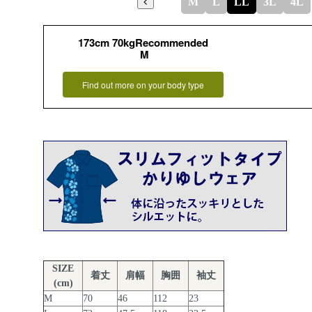
M
L
LL
3L
4L
173cm 70kgRecommended
M
Find out more on your body type
SIZE
着丈
肩幅
胸囲
袖丈
(cm)
M
70
46
112
23