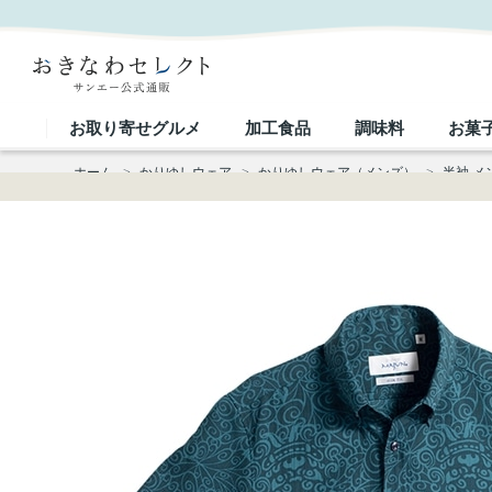
【送料無料】スパイラルシーサー かりゆしウェア GEM01013S｜おきなわセレクト サンエー公式通
お取り寄せグルメ
加工食品
調味料
お菓
ホーム
>
かりゆしウェア
>
かりゆしウェア（メンズ）
>
半袖 