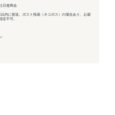
社日進商会
日以内に発送。ポスト投函（ネコポス）の場合あり、お届
指定不可。
ン