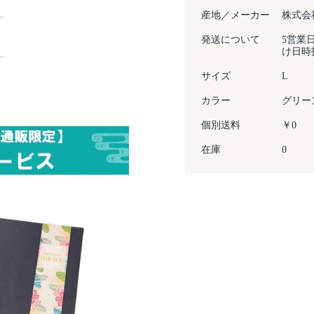
産地／メーカー
株式会
発送について
5営業
け日時
サイズ
L
カラー
グリー
個別送料
￥0
在庫
0