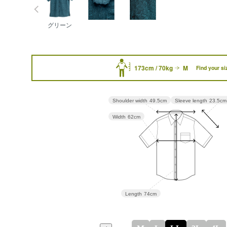
グリーン
173cm / 70kg
M
Find your si
Sleeve length
23.5cm
Shoulder width
49.5cm
Width
62cm
Length
74cm