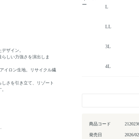
ー
L
LL
3L
たデザイン。
性らしい力強さを演出しま
4L
ーアイロン生地。リサイクル繊
らしさを引き立て、リゾート
す。
商品コード
212023
発売日
2026/02