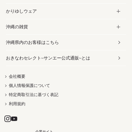
かりゆしウェア
レトルト食品
お酢／ドレッシング
ちんすこう
泡盛
コスメ
沖縄の雑貨
乾物／粉類
しょうゆ
伝統菓子
ビール・チューハイ
スキンケア
かりゆしウェア
沖縄県内のお客様はこちら
みそ
スナック
ワイン・ウィスキー・カクテル
ボディケア
メンズ
雑貨
おきなわセレクト~サンエー公式通販~とは
だし／スパイス／島唐辛子
おつまみ
ドリンク
ヘアケア
レディース
沖縄ファッション
紅芋
茶葉
UVケア
伝統工芸品
会社概要
個人情報保護について
沖縄限定商品（ご当地）
限定品
箸・線香・ウチカビ
特定商取引法に基づく表記
利用規約
企業サイト