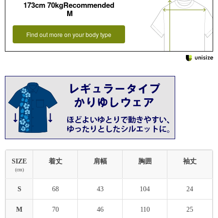
173cm 70kgRecommended
M
Find out more on your body type
SIZE
着丈
肩幅
胸囲
袖丈
(cm)
S
68
43
104
24
M
70
46
110
25