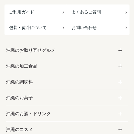
ご利用ガイド
よくあるご質問
包装・熨斗について
お問い合わせ
沖縄のお取り寄せグルメ
沖縄の加工食品
お取り寄せグルメ
沖縄の調味料
フルーツ・野菜
加工食品
沖縄のお菓子
お肉
缶詰／パウチ
調味料
沖縄のお酒・ドリンク
海産物
沖縄料理
砂糖／黒砂糖
お菓子
沖縄のコスメ
沖縄そば／乾麺
塩
黒糖
お酒・ドリンク