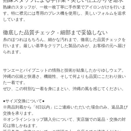
熟練スタッフによる手作業 - 美しい仕上がりを追求
熟練のスタッフが、一枚一枚丁寧に手作業でアイロンがけを行いま
す。特に襟元には専用のプレス機を使用し、美しいフォルムを追求
しています。
徹底した品質チェック - 細部まで妥協しない
糸のほつれはもちろん、細かな汚れまで、徹底した品質チェックを
行います。厳しい基準をクリアした製品のみが、お客様の元へ届け
られます。
サンエーとパイプニットの情熱と技術が結集したかりゆしウェア。
沖縄の伝統と快適さ、機能性、そして何よりも品質にこだわり抜い
た一着です。
ぜひ、この特別な一着を身にまとい、沖縄の風を感じてください。
●サイズ交換について●
※商品到着から「8日以内」にご連絡いただいた場合のみ、返品及び
交換を承ります。
※オンラインショップ購入分について、実店舗での返品・交換の対
応は致しかねます。