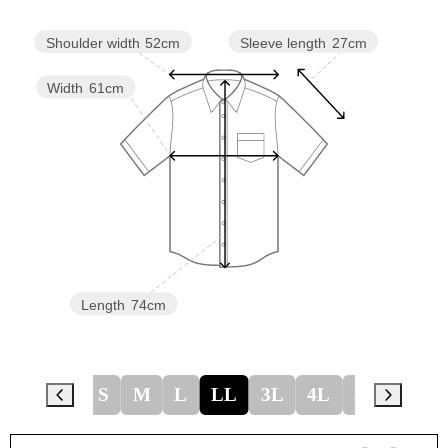
Sleeve length
27cm
Shoulder width
52cm
Width
61cm
Length
74cm
S
M
L
LL
3L
4L
5L