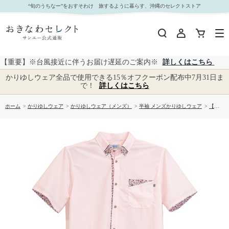
【送料無料】両衿先はみ出し入り柄 （レギュラー）かりゆしウェア P-SAT1811｜おきなわセレ
“旬のうちなー”をおすそわけ 旅するように暮らす、沖縄のセレクトストア
クト サンエー公式通販
【重要】※台風接近に伴うお届け遅延のご案内※
詳しくはこちら
かりゆしウェア全品で使用できる15％オフクーポン配布中7月31日ま
で！
詳しくはこちら
ホーム
>
かりゆしウェア
>
かりゆしウェア（メンズ）
>
半袖 メンズかりゆしウェア
>
【送料無料】両衿先はみ出し入り柄 （レギュラー）かりゆしウェア P-SAT1811