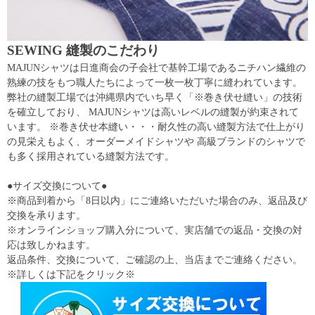
SEWING 縫製のこだわり
MAJUNシャツは日進商会の子会社で基幹工場であるニチハン繊維の
熟練の技をもつ職人たちによって一枚一枚丁寧に縫われています。
弊社の縫製工場では沖縄県内でいち早く「※巻き伏せ縫い」の技術
を確立しており、 MAJUNシャツは高いレベルの縫製が約束されて
います。 ※巻き伏せ本縫い・・・耐久性の高い縫製方法で仕上がり
の見栄えもよく、オーダーメイドシャツや 高級ブランドのシャツで
も多く採用されている縫製方法です。
●サイズ交換について●
※商品到着から「8日以内」にご連絡いただいた場合のみ、返品及び
交換を承ります。
※オンラインショップ購入分について、実店舗での返品・交換の対
応は致しかねます。
返品条件、交換について、ご確認の上、当店までご連絡ください。
※詳しくは下記をクリック※