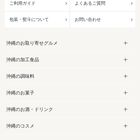
ご利用ガイド
よくあるご質問
包装・熨斗について
お問い合わせ
沖縄のお取り寄せグルメ
沖縄の加工食品
お取り寄せグルメ
沖縄の調味料
フルーツ・野菜
加工食品
沖縄のお菓子
お肉
缶詰／パウチ
調味料
沖縄のお酒・ドリンク
海産物
沖縄料理
砂糖／黒砂糖
お菓子
沖縄のコスメ
沖縄そば／乾麺
塩
黒糖
お酒・ドリンク