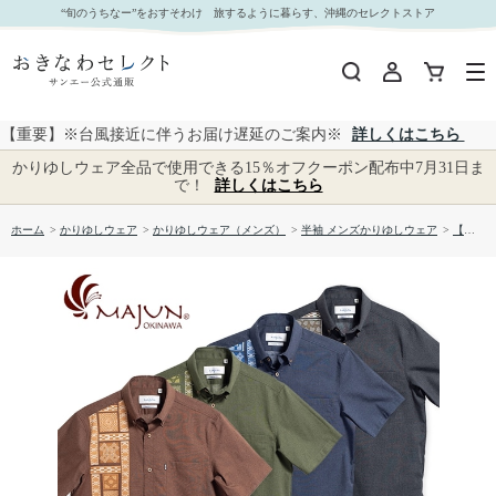
【送料無料】クロトンガーデン柄 かりゆしウェア GEM14013H｜おきなわセレクト サンエー公
“旬のうちなー”をおすそわけ 旅するように暮らす、沖縄のセレクトストア
式通販
【重要】※台風接近に伴うお届け遅延のご案内※
詳しくはこちら
かりゆしウェア全品で使用できる15％オフクーポン配布中7月31日ま
で！
詳しくはこちら
ホーム
>
かりゆしウェア
>
かりゆしウェア（メンズ）
>
半袖 メンズかりゆしウェア
>
【送料無料】クロトンガーデン柄 かりゆしウェア GEM14013H