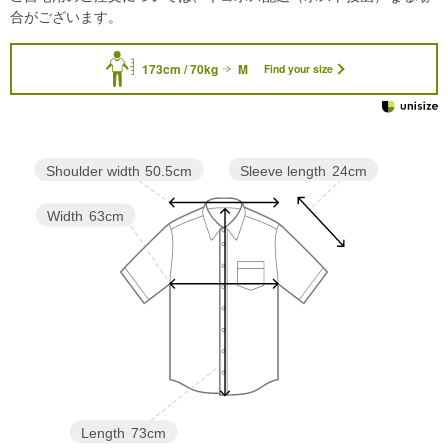
合がございます。
173cm / 70kg
M
Find your size
Sleeve length
24cm
Shoulder width
50.5cm
Width
63cm
Length
73cm