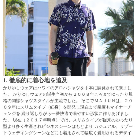
1. 徹底的に着心地を追及
かりゆしウェアはハワイのアロハシャツを手本に開発されて来まし
た。 かりゆしウェアの誕生当初から２００８年ころまでゆったり規
格の開襟シャツスタイルが主流でした。 そこでＭＡＪＵＮは、２０
０９年にスリムタイプ（細身）を開発し現在まで幾度もマイナーチ
ェンジを 繰り返しながら一番快適で着やすい形状に作りあげまし
た。 現在（２０１７年時点）では、スリムタイプが従来のゆったり
型より多く生産されビジネスシーンはもとより カジュアル、リゾー
トウェディングシーンなどにも着用されて幅広く愛用されるデザイ