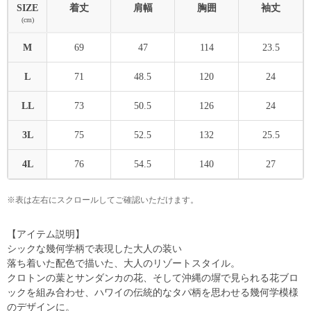
SIZE
着丈
肩幅
胸囲
袖丈
(cm)
M
69
47
114
23.5
L
71
48.5
120
24
LL
73
50.5
126
24
3L
75
52.5
132
25.5
4L
76
54.5
140
27
※表は左右にスクロールしてご確認いただけます。
【アイテム説明】
シックな幾何学柄で表現した大人の装い
落ち着いた配色で描いた、大人のリゾートスタイル。
クロトンの葉とサンダンカの花、そして沖縄の塀で見られる花ブロ
ックを組み合わせ、ハワイの伝統的なタパ柄を思わせる幾何学模様
のデザインに。