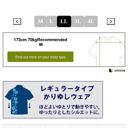
M
L
LL
3L
4L
173cm 70kgRecommended
M
Find out more on your body type