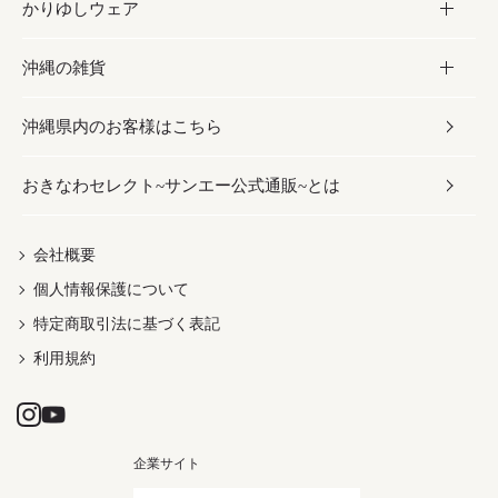
かりゆしウェア
レトルト食品
お酢／ドレッシング
ちんすこう
泡盛
コスメ
沖縄の雑貨
乾物／粉類
しょうゆ
伝統菓子
ビール・チューハイ
スキンケア
かりゆしウェア
沖縄県内のお客様はこちら
みそ
スナック
ワイン・ウィスキー・カクテル
ボディケア
メンズ
雑貨
おきなわセレクト~サンエー公式通販~とは
だし／スパイス／島唐辛子
おつまみ
ドリンク
ヘアケア
レディース
沖縄ファッション
紅芋
茶葉
UVケア
伝統工芸品
会社概要
個人情報保護について
沖縄限定商品（ご当地）
限定品
箸・線香・ウチカビ
特定商取引法に基づく表記
利用規約
企業サイト