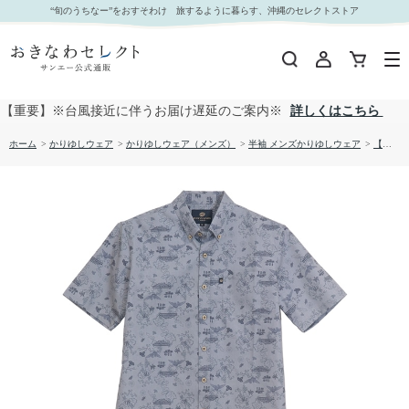
【送料無料】ＳＨＵＲＩＪＯ かりゆしウェア 1860887｜おきなわセレクト サンエー公式通販
“旬のうちなー”をおすそわけ 旅するように暮らす、沖縄のセレクトストア
【重要】※台風接近に伴うお届け遅延のご案内※
詳しくはこちら
ホーム
>
かりゆしウェア
>
かりゆしウェア（メンズ）
>
半袖 メンズかりゆしウェア
>
【送料無料】ＳＨＵＲＩＪＯ かりゆしウェア 1860887