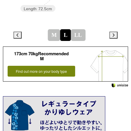
Length
72.5cm
M
L
LL
173cm 70kgRecommended
M
Find out more on your body type