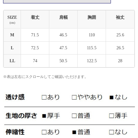
SIZE
着丈
肩幅
胸囲
袖丈
(cm)
M
71.5
46.5
110
25.6
L
72.5
47.5
115.5
26.5
LL
74
50.5
122.5
28
※表は左右にスクロールしてご確認いただけます。