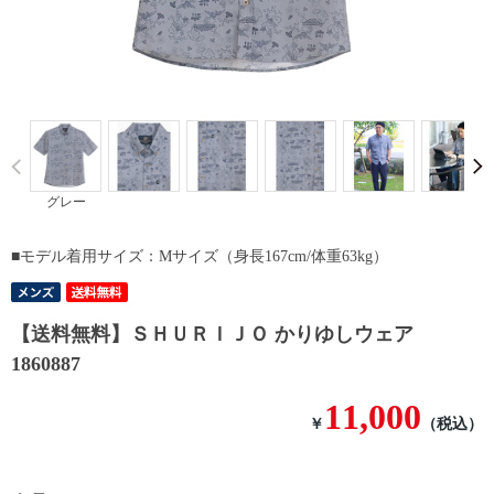
Prev
グレー
■モデル着用サイズ：Mサイズ（身長167cm/体重63kg）
【送料無料】ＳＨＵＲＩＪＯ かりゆしウェア
1860887
11,000
￥
（税込）