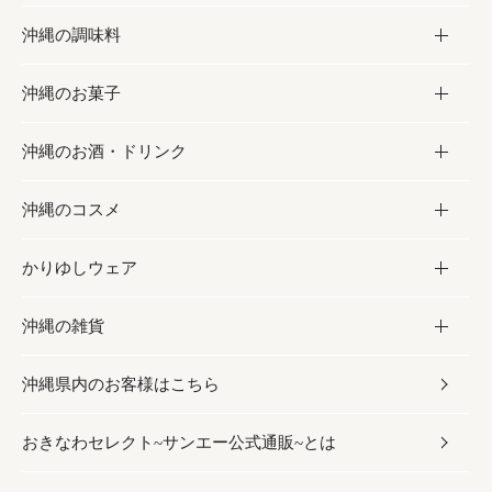
沖縄の調味料
フルーツ・野菜
加工食品
沖縄のお菓子
お肉
缶詰／パウチ
調味料
沖縄のお酒・ドリンク
海産物
沖縄料理
砂糖／黒砂糖
お菓子
沖縄のコスメ
沖縄そば／乾麺
塩
黒糖
お酒・ドリンク
かりゆしウェア
レトルト食品
お酢／ドレッシング
ちんすこう
泡盛
コスメ
沖縄の雑貨
乾物／粉類
しょうゆ
伝統菓子
ビール・チューハイ
スキンケア
かりゆしウェア
沖縄県内のお客様はこちら
みそ
スナック
ワイン・ウィスキー・カクテル
ボディケア
メンズ
雑貨
おきなわセレクト~サンエー公式通販~とは
だし／スパイス／島唐辛子
おつまみ
ドリンク
ヘアケア
レディース
沖縄ファッション