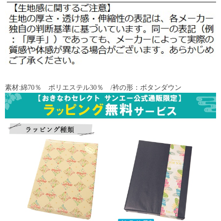
素材:綿70％ ポリエステル30％ /衿の形：ボタンダウン