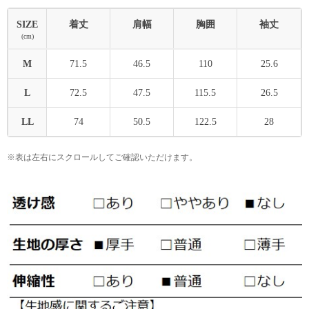
SIZE
着丈
肩幅
胸囲
袖丈
(cm)
M
71.5
46.5
110
25.6
L
72.5
47.5
115.5
26.5
LL
74
50.5
122.5
28
※表は左右にスクロールしてご確認いただけます。