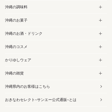
沖縄の調味料
フルーツ・野菜
加工食品
沖縄のお菓子
お肉
缶詰／パウチ
調味料
沖縄のお酒・ドリンク
海産物
沖縄料理
砂糖／黒砂糖
お菓子
沖縄のコスメ
沖縄そば／乾麺
塩
黒糖
お酒・ドリンク
かりゆしウェア
レトルト食品
お酢／ドレッシング
ちんすこう
泡盛
コスメ
沖縄の雑貨
乾物／粉類
しょうゆ
伝統菓子
ビール・チューハイ
スキンケア
かりゆしウェア
沖縄県内のお客様はこちら
みそ
スナック
ワイン・ウィスキー・カクテル
ボディケア
メンズ
雑貨
おきなわセレクト~サンエー公式通販~とは
だし／スパイス／島唐辛子
おつまみ
ドリンク
ヘアケア
レディース
沖縄ファッション