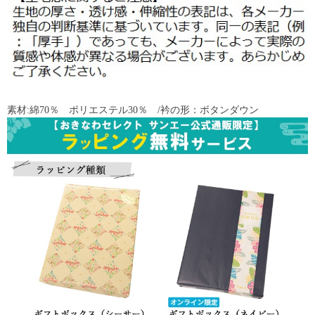
素材:綿70％ ポリエステル30％ /衿の形：ボタンダウン