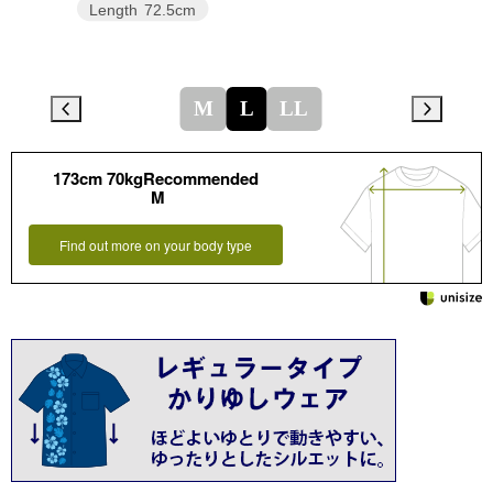
Length
72.5cm
M
L
LL
173cm 70kgRecommended
M
Find out more on your body type