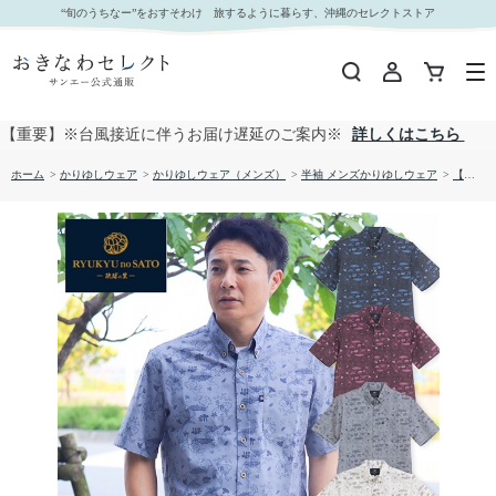
【送料無料】ＳＨＵＲＩＪＯ かりゆしウェア 1860887｜おきなわセレクト サンエー公式通販
“旬のうちなー”をおすそわけ 旅するように暮らす、沖縄のセレクトストア
【重要】※台風接近に伴うお届け遅延のご案内※
詳しくはこちら
ホーム
>
かりゆしウェア
>
かりゆしウェア（メンズ）
>
半袖 メンズかりゆしウェア
>
【送料無料】ＳＨＵＲＩＪＯ かりゆしウェア 1860887