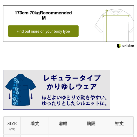
173cm 70kgRecommended
M
Find out more on your body type
SIZE
着丈
肩幅
胸囲
袖丈
(cm)