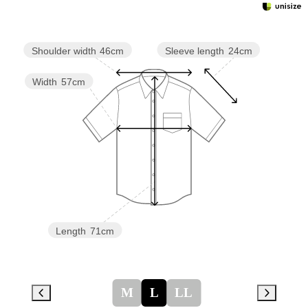
Sleeve length
24cm
Shoulder width
46cm
Width
57cm
Length
71cm
M
L
LL