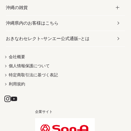
沖縄の雑貨
乾物／粉類
しょうゆ
伝統菓子
ビール・チューハイ
スキンケア
かりゆしウェア
沖縄県内のお客様はこちら
みそ
スナック
ワイン・ウィスキー・カクテル
ボディケア
メンズ
雑貨
おきなわセレクト~サンエー公式通販~とは
だし／スパイス／島唐辛子
おつまみ
ドリンク
ヘアケア
レディース
沖縄ファッション
紅芋
茶葉
UVケア
伝統工芸品
会社概要
個人情報保護について
沖縄限定商品（ご当地）
限定品
箸・線香・ウチカビ
特定商取引法に基づく表記
利用規約
企業サイト