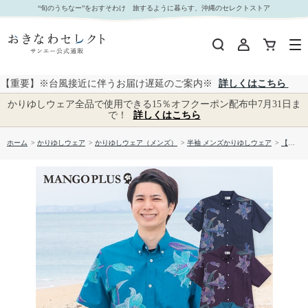
【送料無料】ユリステッチパネル柄 かりゆしウェア M283｜おきなわセレクト サンエー公式通
“旬のうちなー”をおすそわけ 旅するように暮らす、沖縄のセレクトストア
販
【重要】※台風接近に伴うお届け遅延のご案内※
詳しくはこちら
かりゆしウェア全品で使用できる15％オフクーポン配布中7月31日ま
で！
詳しくはこちら
ホーム
>
かりゆしウェア
>
かりゆしウェア（メンズ）
>
半袖 メンズかりゆしウェア
>
【送料無料】ユリステッチパネル柄 かりゆしウェア M283