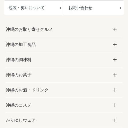
包装・熨斗について
お問い合わせ
沖縄のお取り寄せグルメ
沖縄の加工食品
お取り寄せグルメ
沖縄の調味料
フルーツ・野菜
加工食品
沖縄のお菓子
お肉
缶詰／パウチ
調味料
沖縄のお酒・ドリンク
海産物
沖縄料理
砂糖／黒砂糖
お菓子
沖縄のコスメ
沖縄そば／乾麺
塩
黒糖
お酒・ドリンク
かりゆしウェア
レトルト食品
お酢／ドレッシング
ちんすこう
泡盛
コスメ