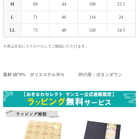
M
69
44
108
23.5
L
71
46
114
24
LL
73
48
120
24.5
※表は左右にスクロールしてご確認いただけます。
素材:綿70% ポリエステル30％ /衿の形：ボタンダウン