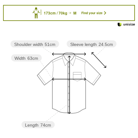
173cm / 70kg
M
Find your size
Sleeve length
24.5cm
Shoulder width
51cm
Width
63cm
Length
74cm