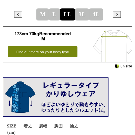
M
L
LL
3L
4L
173cm 70kgRecommended
M
Find out more on your body type
SIZE
着丈
肩幅
胸囲
袖丈
(cm)