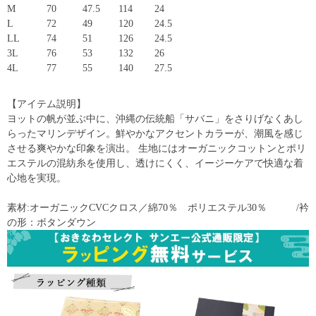
M
70
47.5
114
24
L
72
49
120
24.5
LL
74
51
126
24.5
3L
76
53
132
26
4L
77
55
140
27.5
【アイテム説明】
ヨットの帆が並ぶ中に、沖縄の伝統船「サバニ」をさりげなくあし
らったマリンデザイン。鮮やかなアクセントカラーが、潮風を感じ
させる爽やかな印象を演出。 生地にはオーガニックコットンとポリ
エステルの混紡糸を使用し、透けにくく、イージーケアで快適な着
心地を実現。
素材:オーガニックCVCクロス／綿70％ ポリエステル30％ /衿
の形：ボタンダウン