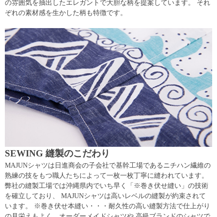
の雰囲気を抽出したエレガントで大胆な柄を提案しています。 それ
ぞれの素材感を生かした柄も特徴です。
SEWING 縫製のこだわり
MAJUNシャツは日進商会の子会社で基幹工場であるニチハン繊維の
熟練の技をもつ職人たちによって一枚一枚丁寧に縫われています。
弊社の縫製工場では沖縄県内でいち早く「※巻き伏せ縫い」の技術
を確立しており、 MAJUNシャツは高いレベルの縫製が約束されて
います。 ※巻き伏せ本縫い・・・耐久性の高い縫製方法で仕上がり
の見栄えもよく、オーダーメイドシャツや 高級ブランドのシャツで