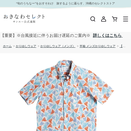
【送料無料】オキナワセーリング柄かりゆしウェアFEM12013H｜おきなわセレクト サンエー公
“旬のうちなー”をおすそわけ 旅するように暮らす、沖縄のセレクトストア
式通販
【重要】※台風接近に伴うお届け遅延のご案内※
詳しくはこちら
ホーム
>
かりゆしウェア
>
かりゆしウェア（メンズ）
>
半袖 メンズかりゆしウェア
>
【送料無料】オキナワセーリング柄かりゆしウェアFEM12013H