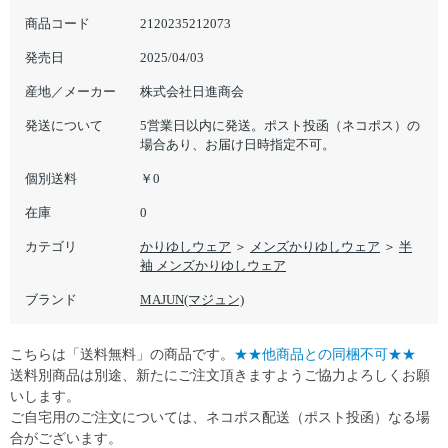
商品コード
2120235212073
発売日
2025/04/03
産地／メーカー
株式会社日進商会
発送について
5営業日以内に発送。ポスト投函（ネコポス）の
場合あり、お届け日時指定不可。
個別送料
￥0
在庫
0
カテゴリ
かりゆしウェア
＞
メンズかりゆしウェア
＞
半
袖 メンズかりゆしウェア
ブランド
MAJUN(マジュン)
こちらは「送料無料」の商品です。
★★他商品との同梱不可★★
送料別商品は別途、新たにご注文頂きますようご協力よろしくお願
いします。
ご自宅用のご注文については、ネコポス配送（ポスト投函）なる場
合がございます。