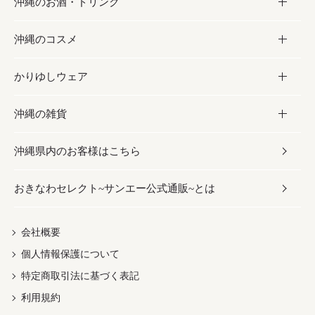
沖縄のお酒・ドリンク
海産物
沖縄料理
砂糖／黒砂糖
お菓子
沖縄のコスメ
沖縄そば／乾麺
塩
黒糖
お酒・ドリンク
かりゆしウェア
レトルト食品
お酢／ドレッシング
ちんすこう
泡盛
コスメ
沖縄の雑貨
乾物／粉類
しょうゆ
伝統菓子
ビール・チューハイ
スキンケア
かりゆしウェア
沖縄県内のお客様はこちら
みそ
スナック
ワイン・ウィスキー・カクテル
ボディケア
メンズ
雑貨
おきなわセレクト~サンエー公式通販~とは
だし／スパイス／島唐辛子
おつまみ
ドリンク
ヘアケア
レディース
沖縄ファッション
紅芋
茶葉
UVケア
伝統工芸品
会社概要
個人情報保護について
沖縄限定商品（ご当地）
限定品
箸・線香・ウチカビ
特定商取引法に基づく表記
利用規約