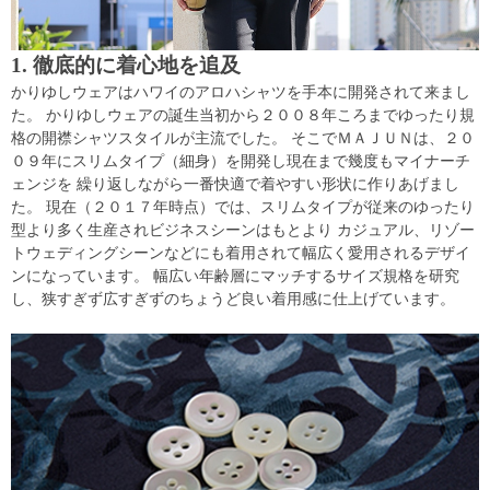
1. 徹底的に着心地を追及
かりゆしウェアはハワイのアロハシャツを手本に開発されて来まし
た。 かりゆしウェアの誕生当初から２００８年ころまでゆったり規
格の開襟シャツスタイルが主流でした。 そこでＭＡＪＵＮは、２０
０９年にスリムタイプ（細身）を開発し現在まで幾度もマイナーチ
ェンジを 繰り返しながら一番快適で着やすい形状に作りあげまし
た。 現在（２０１７年時点）では、スリムタイプが従来のゆったり
型より多く生産されビジネスシーンはもとより カジュアル、リゾー
トウェディングシーンなどにも着用されて幅広く愛用されるデザイ
ンになっています。 幅広い年齢層にマッチするサイズ規格を研究
し、狭すぎず広すぎずのちょうど良い着用感に仕上げています。