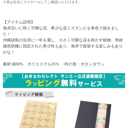
※表は左右にスクロールしてご確認いただけます。
【アイテム説明】
海岸沿いに咲く可憐な花、希少な花ミズガンピを単色で描きまし
た！
沖縄諸島の沿岸に一年を通し、小さく可憐な花を咲かす植物。準絶
滅危惧種に指定された希少性もあり、海岸で探策する楽しみもあり
かな！
素材:綿80% ポリエステル20％ /衿の形：ボタンダウン