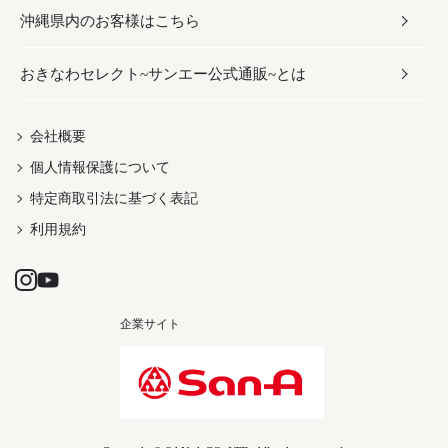
沖縄県内のお客様はこちら
みそ
スナック
ワイン・ウィスキー・カクテル
ボディケア
メンズ
雑貨
おきなわセレクト~サンエー公式通販~とは
だし／スパイス／島唐辛子
おつまみ
ドリンク
ヘアケア
レディース
沖縄ファッション
紅芋
茶葉
UVケア
伝統工芸品
会社概要
個人情報保護について
沖縄限定商品（ご当地）
限定品
箸・線香・ウチカビ
特定商取引法に基づく表記
利用規約
企業サイト