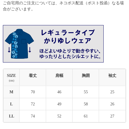
ご自宅用のご注文については、ネコポス配送（ポスト投函）なる場
合がございます。
SIZE
着丈
肩幅
胸囲
袖丈
(cm)
M
70
46
55
25
L
72
49
58
26
LL
74
52
61
27