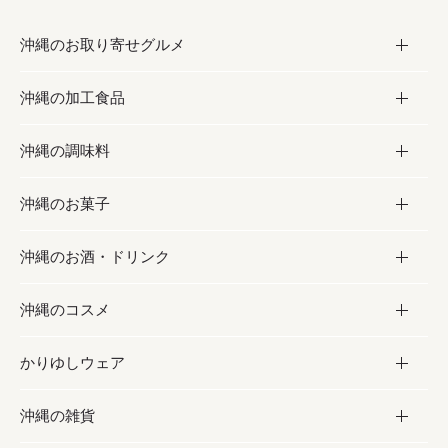
沖縄のお取り寄せグルメ
沖縄の加工食品
お取り寄せグルメ
沖縄の調味料
フルーツ・野菜
加工食品
沖縄のお菓子
お肉
缶詰／パウチ
調味料
沖縄のお酒・ドリンク
海産物
沖縄料理
砂糖／黒砂糖
お菓子
沖縄のコスメ
沖縄そば／乾麺
塩
黒糖
お酒・ドリンク
かりゆしウェア
レトルト食品
お酢／ドレッシング
ちんすこう
泡盛
コスメ
沖縄の雑貨
乾物／粉類
しょうゆ
伝統菓子
ビール・チューハイ
スキンケア
かりゆしウェア