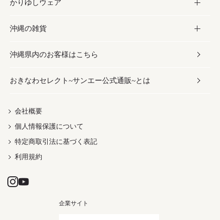
かりゆしウェア
レトルト食品
お酢／ドレッシング
ちんすこう
泡盛
コスメ
沖縄の雑貨
乾物／粉類
しょうゆ
伝統菓子
ビール・チューハイ
スキンケア
かりゆしウェア
沖縄県内のお客様はこちら
みそ
スナック
ワイン・ウィスキー・カクテル
ボディケア
メンズ
雑貨
おきなわセレクト~サンエー公式通販~とは
だし／スパイス／島唐辛子
おつまみ
ドリンク
ヘアケア
レディース
沖縄ファッション
紅芋
茶葉
UVケア
伝統工芸品
会社概要
個人情報保護について
沖縄限定商品（ご当地）
限定品
箸・線香・ウチカビ
特定商取引法に基づく表記
利用規約
企業サイト