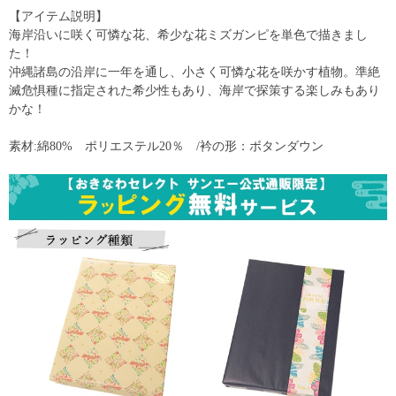
【アイテム説明】
海岸沿いに咲く可憐な花、希少な花ミズガンピを単色で描きまし
た！
沖縄諸島の沿岸に一年を通し、小さく可憐な花を咲かす植物。準絶
滅危惧種に指定された希少性もあり、海岸で探策する楽しみもあり
かな！
素材:綿80% ポリエステル20％ /衿の形：ボタンダウン