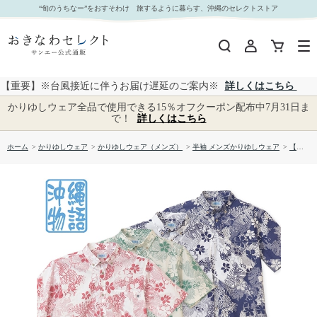
【送料無料】ミズガンビとリーフ柄 かりゆしウェアOK1858｜おきなわセレクト サンエー公式
“旬のうちなー”をおすそわけ 旅するように暮らす、沖縄のセレクトストア
通販
【重要】※台風接近に伴うお届け遅延のご案内※
詳しくはこちら
かりゆしウェア全品で使用できる15％オフクーポン配布中7月31日ま
で！
詳しくはこちら
ホーム
>
かりゆしウェア
>
かりゆしウェア（メンズ）
>
半袖 メンズかりゆしウェア
>
【送料無料】ミズガンビとリーフ柄 かりゆしウェアOK1858