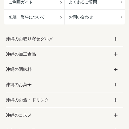
ご利用ガイド
よくあるご質問
包装・熨斗について
お問い合わせ
沖縄のお取り寄せグルメ
沖縄の加工食品
お取り寄せグルメ
沖縄の調味料
フルーツ・野菜
加工食品
沖縄のお菓子
お肉
缶詰／パウチ
調味料
沖縄のお酒・ドリンク
海産物
沖縄料理
砂糖／黒砂糖
お菓子
沖縄のコスメ
沖縄そば／乾麺
塩
黒糖
お酒・ドリンク