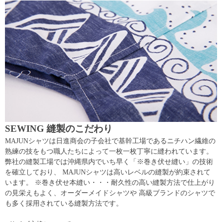
SEWING 縫製のこだわり
MAJUNシャツは日進商会の子会社で基幹工場であるニチハン繊維の
熟練の技をもつ職人たちによって一枚一枚丁寧に縫われています。
弊社の縫製工場では沖縄県内でいち早く「※巻き伏せ縫い」の技術
を確立しており、 MAJUNシャツは高いレベルの縫製が約束されて
います。 ※巻き伏せ本縫い・・・耐久性の高い縫製方法で仕上がり
の見栄えもよく、オーダーメイドシャツや 高級ブランドのシャツで
も多く採用されている縫製方法です。