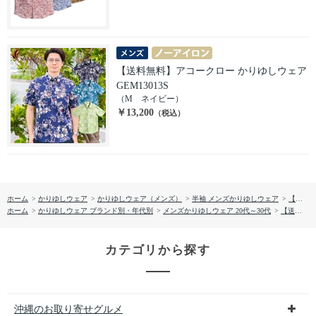
【送料無料】アコークロー かりゆしウェア
GEM13013S
（M ネイビー）
￥13,200
（税込）
ホーム
>
かりゆしウェア
>
かりゆしウェア（メンズ）
>
半袖 メンズかりゆしウェア
>
【送料無料】ローバストサラサ かりゆしウェア GEM10013H
ホーム
>
かりゆしウェア ブランド別・年代別
>
メンズかりゆしウェア 20代～30代
>
【送料無料】ローバストサラサ かりゆしウェア GEM10013H
カテゴリから探す
沖縄のお取り寄せグルメ