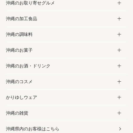
沖縄のお取り寄せグルメ
沖縄の加工食品
お取り寄せグルメ
沖縄の調味料
フルーツ・野菜
加工食品
沖縄のお菓子
お肉
缶詰／パウチ
調味料
沖縄のお酒・ドリンク
海産物
沖縄料理
砂糖／黒砂糖
お菓子
沖縄のコスメ
沖縄そば／乾麺
塩
黒糖
お酒・ドリンク
かりゆしウェア
レトルト食品
お酢／ドレッシング
ちんすこう
泡盛
コスメ
沖縄の雑貨
乾物／粉類
しょうゆ
伝統菓子
ビール・チューハイ
スキンケア
かりゆしウェア
沖縄県内のお客様はこちら
みそ
スナック
ワイン・ウィスキー・カクテル
ボディケア
メンズ
雑貨