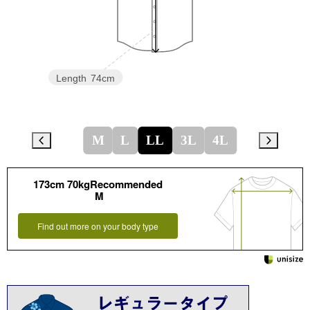
Length
74cm
M
L
LL
3L
4L
173cm 70kgRecommended
M
Find out more on your body type