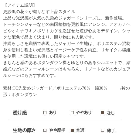
【アイテム説明】
更紗風の花々が織りなす上品スタイル
上品な光沢感が人気の先染めジャガードシリーズに、新作登場。
トーチジンジャーなどの南国植物を更紗風にアレンジ。アオカナヘ
ビやオキナワキノボリトカゲを忍ばせた遊び心あるデザイン。シッ
クな配色で品よく決まり、贈り物にも人気です。
沖縄らしさを織柄で表現したジャガード生地は、ポリエステル混紡
糸を使用し程よい光沢感とイージーケア性を両立。リサイクル繊維
を使用した環境にも優しい国産シャツです。
きちんと感のあるボタンダウン襟とゆとりのあるシルエットで、結
婚式などのフォーマルシーンはもちろん、リゾートなどのカジュア
ルシーンにもおすすめです。
素材:TC先染めジャガード／ポリエステル70％ 綿30％ /衿の
形：ボタンダウン