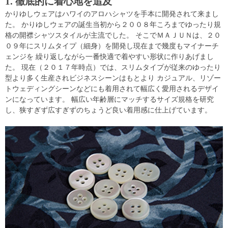
1. 徹底的に着心地を追及
かりゆしウェアはハワイのアロハシャツを手本に開発されて来まし
た。 かりゆしウェアの誕生当初から２００８年ころまでゆったり規
格の開襟シャツスタイルが主流でした。 そこでＭＡＪＵＮは、２０
０９年にスリムタイプ（細身）を開発し現在まで幾度もマイナーチ
ェンジを 繰り返しながら一番快適で着やすい形状に作りあげまし
た。 現在（２０１７年時点）では、スリムタイプが従来のゆったり
型より多く生産されビジネスシーンはもとより カジュアル、リゾー
トウェディングシーンなどにも着用されて幅広く愛用されるデザイ
ンになっています。 幅広い年齢層にマッチするサイズ規格を研究
し、狭すぎず広すぎずのちょうど良い着用感に仕上げています。