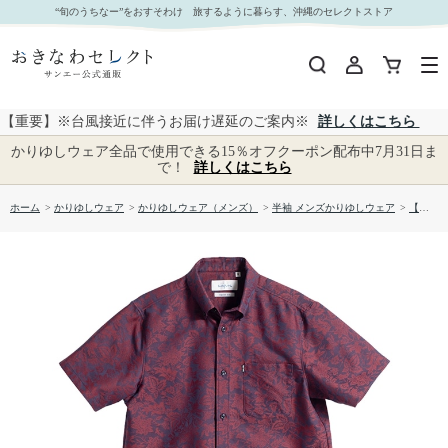
【送料無料】ローバストサラサ かりゆしウェア GEM10013H｜おきなわセレクト サンエー公式
“旬のうちなー”をおすそわけ 旅するように暮らす、沖縄のセレクトストア
通販
【重要】※台風接近に伴うお届け遅延のご案内※
詳しくはこちら
かりゆしウェア全品で使用できる15％オフクーポン配布中7月31日ま
で！
詳しくはこちら
ホーム
>
かりゆしウェア
>
かりゆしウェア（メンズ）
>
半袖 メンズかりゆしウェア
>
【送料無料】ローバストサラサ かりゆしウェア GEM10013H