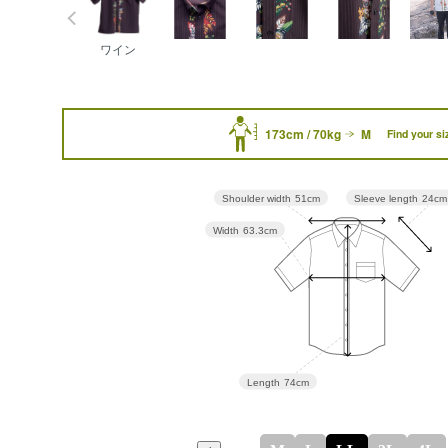
ワイン
173cm / 70kg
M
Find your si
Sleeve length
24cm
Shoulder width
51cm
Width
63.3cm
Length
74cm