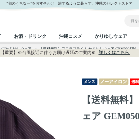
“旬のうちなー”をおすそわけ 旅するように暮らす、沖縄のセレクトストア
子
お酒・ドリンク
沖縄コスメ
かりゆしウェア
メンズかりゆしウェア
>
【送料無料】フロラブライト かりゆしウェア GEM05013H
【重要】※台風接近に伴うお届け遅延のご案内※
詳しくはこちら
沖縄のお取り寄せグルメすべて
沖縄の加工食品すべて
沖縄の調味料すべて
沖縄のお菓子すべて
沖縄のお酒・ドリンクすべて
沖縄のコスメすべて
かりゆしウェアすべて
沖縄の雑貨すべて
フルーツ・野菜
缶詰／パウチ
砂糖／黒砂糖
黒糖
泡盛
スキンケア
メンズ
沖縄ファッション
ちんすこう
お肉
沖縄料理
塩
ビール・チューハイ
伝統工芸品
伝
ボ
レ
【送料無料】
おつまみ
紅芋
沖
乾物／粉類
みそ
茶葉
レトルト食品
しょうゆ
ドリンク
ヘアケア
U
ェア GEM050
限定品