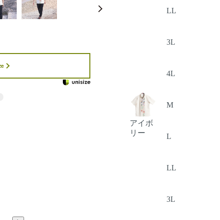
LL
3L
ze
4L
M
アイボ
リー
L
LL
3L