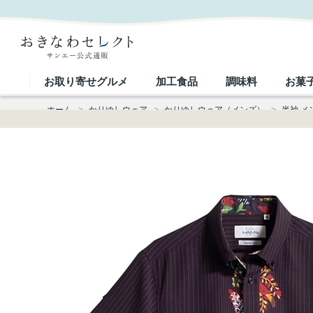
【送料無料】フロラブライト かりゆしウェア GEM05013H｜おきなわセレクト サンエー公式通販
お取り寄せグルメ
加工食品
調味料
お菓
ホーム
>
かりゆしウェア
>
かりゆしウェア（メンズ）
>
半袖 