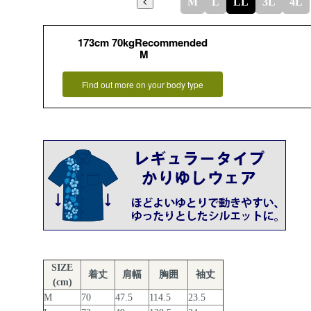
M
L
LL
3L
4L
173cm 70kgRecommended
M
Find out more on your body type
SIZE
着丈
肩幅
胸囲
袖丈
(cm)
M
70
47.5
114.5
23.5