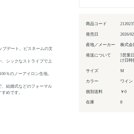
商品コード
212023
発売日
2026/02
産地／メーカー
株式会
をアップデート。ピスネームの文
発送について
5営業
け日時
い、シックなストライプで上
サイズ
M
00％のノーアイロン生地。
カラー
ワイン
で、結婚式などのフォーマル
個別送料
￥0
すすめです。
在庫
8