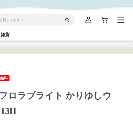
雑貨
閉じる
閉じる
閉じる
閉じる
閉じる
閉じる
閉じる
閉じる
統菓子
ディケア
ディース
海産物
沖縄そば／乾麺
お酢／ドレッシング
ワイン・ウィスキー・カクテル
箸・線香・ウチカビ
スナック
フロラブライト かりゆしウ
縄限定商品（ご当地）
だし／スパイス／島唐辛子
Vケア
13H