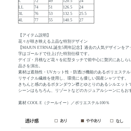
L
72
49
120.5
24
LL
74
51
126.5
24
3L
76
53
132.5
25.5
4L
77
55
140.5
27
【アイテム説明】
花々が咲き映える上品な特別デザイン
【MAJUN ETRNAL誕生5周年記念】過去の人気デザイン
字はゴールドで仕上げた特別仕様です。
デイゴ・月桃など花々を紅型タッチで前中心に贅沢にあしら
品さを演出。
素材は遮熱性・UVカット性・防透け機能のあるポリエステル1
リサイクル繊維を使用し、環境にも優しい国産シャツです。
きちんと感のあるボタンダウン襟とゆとりのあるシルエット
シーンはもちろん、リゾートなどのカジュアルシーンにもお
素材:COOL E（クールイー）／ポリエステル100％