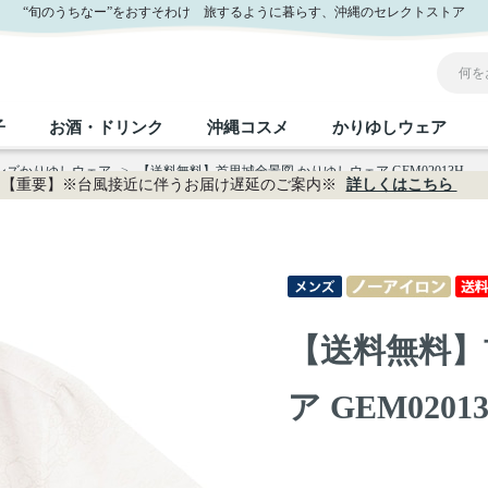
“旬のうちなー”をおすそわけ 旅するように暮らす、沖縄のセレクトストア
子
お酒・ドリンク
沖縄コスメ
かりゆしウェア
メンズかりゆしウェア
>
【送料無料】首里城全景図 かりゆしウェア GEM02013H
【重要】※台風接近に伴うお届け遅延のご案内※
詳しくはこちら
沖縄のお取り寄せグルメすべて
沖縄の加工食品すべて
沖縄の調味料すべて
沖縄のお菓子すべて
沖縄のお酒・ドリンクすべて
沖縄のコスメすべて
かりゆしウェアすべて
沖縄の雑貨すべて
フルーツ・野菜
缶詰／パウチ
砂糖／黒砂糖
黒糖
泡盛
スキンケア
メンズ
沖縄ファッション
ちんすこう
お肉
沖縄料理
塩
ビール・チューハイ
伝統工芸品
伝
ボ
レ
【送料無料】
おつまみ
紅芋
沖
乾物／粉類
みそ
茶葉
レトルト食品
しょうゆ
ドリンク
ヘアケア
U
ア GEM0201
限定品