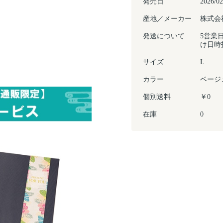
発売日
2026/02
産地／メーカー
株式会
発送について
5営業
け日時
サイズ
L
カラー
ベージ
個別送料
￥0
在庫
0