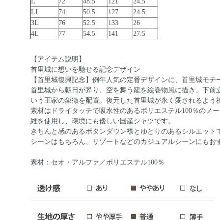
L
72
48.5
121
24.5
LL
74
50.5
127
24.5
3L
76
52.5
133
26
4L
77
54.5
141
27.5
【アイテム説明】
首里城に想いを馳せる記念デザイン
【首里城復興記念】例年人気の定番デザインに、首里城モチ
首里城から朝日が昇り、空を舞う龍を絵巻物風に描き、下前
いう王家の象徴を配置。復元した首里城が永く愛されるよう
素材はドライタッチで吸水性のあるポリエステル100％のノ
維を使用し、環境にも優しい国産シャツです。
きちんと感のあるボタンダウン襟とゆとりのあるシルエット
シーンはもちろん、リゾートなどのカジュアルシーンにもお
素材：セオ・アルファ／ポリエステル100％