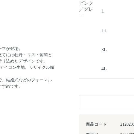
ピンク
／グレ
L
ー
LL
ーフが登場。
3L
立てには牡丹・リス・葡萄と
祈り込めたデザインです。
ーアイロン生地。リサイクル繊
4L
で、結婚式などのフォーマル
すすめです。
商品コード
212023