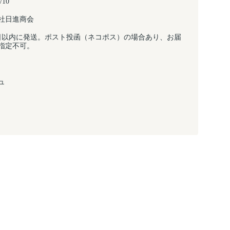
/10
社日進商会
日以内に発送。ポスト投函（ネコポス）の場合あり、お届
指定不可。
ュ