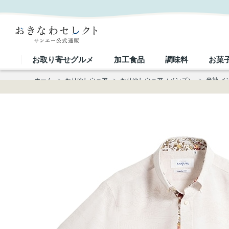
【送料無料】首里城全景図 かりゆしウェア GEM02013H｜おきなわセレクト サンエー公式通販
お取り寄せグルメ
加工食品
調味料
お菓
ホーム
>
かりゆしウェア
>
かりゆしウェア（メンズ）
>
半袖 