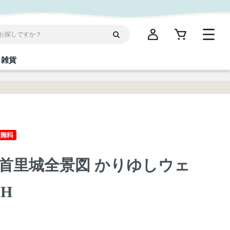
雑貨
閉じる
閉じる
閉じる
閉じる
閉じる
閉じる
閉じる
閉じる
統菓子
ディケア
ディース
海産物
沖縄そば／乾麺
お酢／ドレッシング
ワイン・ウィスキー・カクテル
箸・線香・ウチカビ
スナック
首里城全景図 かりゆしウェ
縄限定商品（ご当地）
だし／スパイス／島唐辛子
Vケア
3H