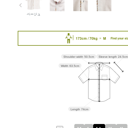
ベージュ
173cm / 70kg
M
Find your si
Sleeve length
24.5cm
Shoulder width
50.5cm
Width
63.5cm
Length
74cm