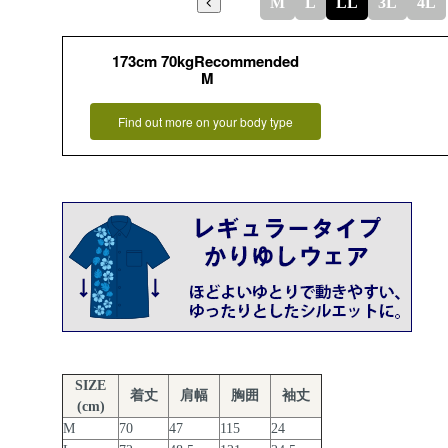
M
L
LL
3L
4L
173cm 70kgRecommended
M
Find out more on your body type
SIZE
着丈
肩幅
胸囲
袖丈
(cm)
M
70
47
115
24