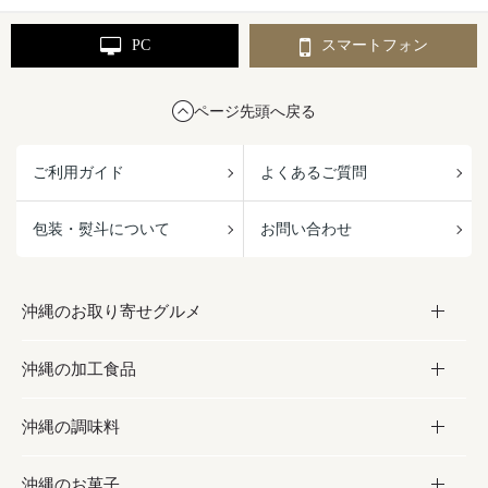
PC
スマートフォン
ページ先頭へ戻る
ご利用ガイド
よくあるご質問
包装・熨斗について
お問い合わせ
沖縄のお取り寄せグルメ
沖縄の加工食品
お取り寄せグルメ
沖縄の調味料
フルーツ・野菜
加工食品
沖縄のお菓子
お肉
缶詰／パウチ
調味料