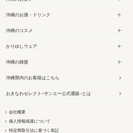
沖縄のお酒・ドリンク
海産物
沖縄料理
砂糖／黒砂糖
お菓子
沖縄のコスメ
沖縄そば／乾麺
塩
黒糖
お酒・ドリンク
かりゆしウェア
レトルト食品
お酢／ドレッシング
ちんすこう
泡盛
コスメ
沖縄の雑貨
乾物／粉類
しょうゆ
伝統菓子
ビール・チューハイ
スキンケア
かりゆしウェア
沖縄県内のお客様はこちら
みそ
スナック
ワイン・ウィスキー・カクテル
ボディケア
メンズ
雑貨
おきなわセレクト~サンエー公式通販~とは
だし／スパイス／島唐辛子
おつまみ
ドリンク
ヘアケア
レディース
沖縄ファッション
紅芋
茶葉
UVケア
伝統工芸品
会社概要
個人情報保護について
沖縄限定商品（ご当地）
限定品
箸・線香・ウチカビ
特定商取引法に基づく表記