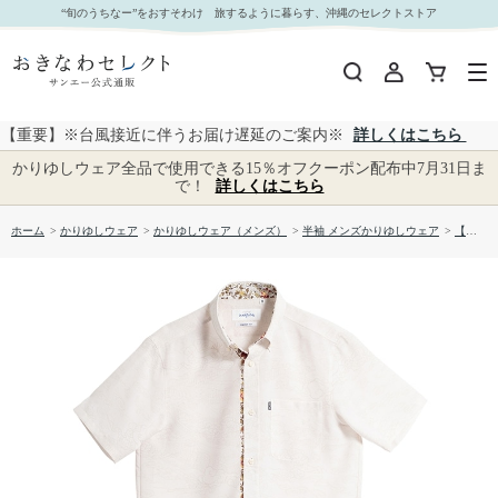
【送料無料】首里城全景図 かりゆしウェア GEM02013H｜おきなわセレクト サンエー公式通販
“旬のうちなー”をおすそわけ 旅するように暮らす、沖縄のセレクトストア
【重要】※台風接近に伴うお届け遅延のご案内※
詳しくはこちら
かりゆしウェア全品で使用できる15％オフクーポン配布中7月31日ま
で！
詳しくはこちら
ホーム
>
かりゆしウェア
>
かりゆしウェア（メンズ）
>
半袖 メンズかりゆしウェア
>
【送料無料】首里城全景図 かりゆしウェア GEM02013H