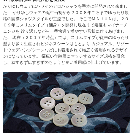
かりゆしウェアはハワイのアロハシャツを手本に開発されて来まし
た。 かりゆしウェアの誕生当初から２００８年ころまでゆったり規
格の開襟シャツスタイルが主流でした。 そこでＭＡＪＵＮは、２０
０９年にスリムタイプ（細身）を開発し現在まで幾度もマイナーチ
ェンジを 繰り返しながら一番快適で着やすい形状に作りあげまし
た。 現在（２０１７年時点）では、スリムタイプが従来のゆったり
型より多く生産されビジネスシーンはもとより カジュアル、リゾー
トウェディングシーンなどにも着用されて幅広く愛用されるデザイ
ンになっています。 幅広い年齢層にマッチするサイズ規格を研究
し、狭すぎず広すぎずのちょうど良い着用感に仕上げています。