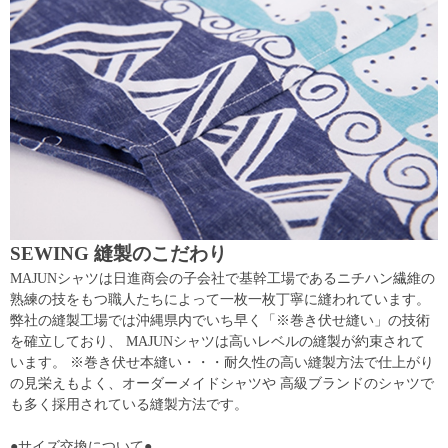
SEWING 縫製のこだわり
MAJUNシャツは日進商会の子会社で基幹工場であるニチハン繊維の
熟練の技をもつ職人たちによって一枚一枚丁寧に縫われています。
弊社の縫製工場では沖縄県内でいち早く「※巻き伏せ縫い」の技術
を確立しており、 MAJUNシャツは高いレベルの縫製が約束されて
います。 ※巻き伏せ本縫い・・・耐久性の高い縫製方法で仕上がり
の見栄えもよく、オーダーメイドシャツや 高級ブランドのシャツで
も多く採用されている縫製方法です。
●サイズ交換について●