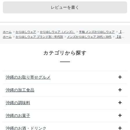
レビューを書く
ホーム
>
かりゆしウェア
>
かりゆしウェア（メンズ）
>
半袖 メンズかりゆしウェア
>
【送料無料】首里城全景図 かりゆしウェア GEM02013H
ホーム
>
かりゆしウェア ブランド別・年代別
>
メンズかりゆしウェア 20代～30代
>
【送料無料】首里城全景図 かりゆしウェア GEM02013H
カテゴリから探す
沖縄のお取り寄せグルメ
沖縄の加工食品
沖縄の調味料
沖縄のお菓子
沖縄のお酒・ドリンク