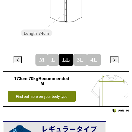
Length
74cm
M
L
LL
3L
4L
173cm 70kgRecommended
M
Find out more on your body type