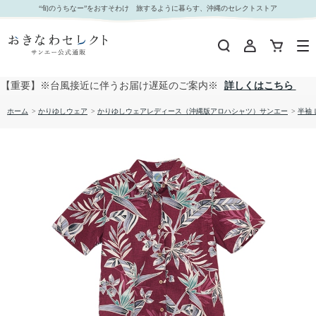
【送料無料】ストレチア柄 かりゆしウェアP-SAEM1126 Kr24 L｜おきなわセレクト サンエー公
“旬のうちなー”をおすそわけ 旅するように暮らす、沖縄のセレクトストア
式通販
【重要】※台風接近に伴うお届け遅延のご案内※
詳しくはこちら
ホーム
>
かりゆしウェア
>
かりゆしウェアレディース（沖縄版アロハシャツ）サンエー
>
半袖