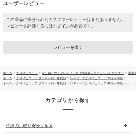
ユーザーレビュー
この商品に寄せられたカスタマーレビューはまだありません。
レビューを評価するには
ログイン
が必要です。
レビューを書く
ホーム
>
かりゆしウェア
>
かりゆしウェアレディース（沖縄版アロハシャツ）サンエー
>
半袖
ホーム
>
かりゆしウェア ブランド別・年代別
>
レディースかりゆしウェア 20代～30代
>
【送料
ホーム
>
かりゆしウェア ブランド別・年代別
>
レディースかりゆしウェア 40代～50代
>
【送料
カテゴリから探す
沖縄のお取り寄せグルメ