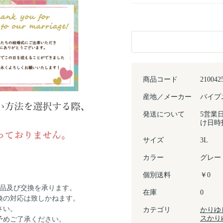
商品コード
210042
産地／メーカー
パイプ
発送について
5営業
け日時
サイズ
3L
カラー
グレー
個別送料
￥0
返品及び交換を承ります。
在庫
0
換の対応は致しかねます。
さい。
カテゴリ
かりゆ
スかり
予めご了承ください。