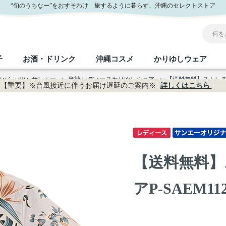
通販
“旬のうちなー”をおすそわけ 旅するように暮らす、沖縄のセレクトストア
子
お酒・ドリンク
沖縄コスメ
かりゆしウェア
ロハシャツ）サンエー
>
半袖 レディースかりゆしウェア
>
【送料無料】ストレチア柄
【重要】※台風接近に伴うお届け遅延のご案内※
詳しくはこちら
沖縄のお取り寄せグルメすべて
沖縄の加工食品すべて
沖縄の調味料すべて
沖縄のお菓子すべて
沖縄のお酒・ドリンクすべて
沖縄のコスメすべて
かりゆしウェアすべて
沖縄の雑貨すべて
フルーツ・野菜
缶詰／パウチ
砂糖／黒砂糖
黒糖
泡盛
スキンケア
メンズ
沖縄ファッション
ちんすこう
お肉
沖縄料理
塩
ビール・チューハイ
伝統工芸品
伝
ボ
レ
【送料無料】
おつまみ
紅芋
沖
乾物／粉類
みそ
茶葉
レトルト食品
しょうゆ
ドリンク
ヘアケア
U
アP-SAEM112
限定品