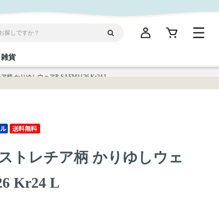
雑貨
 かりゆしウェアP-SAEM1126 Kr24 L
閉じる
閉じる
閉じる
閉じる
閉じる
閉じる
閉じる
閉じる
統菓子
ディケア
ディース
海産物
沖縄そば／乾麺
お酢／ドレッシング
ワイン・ウィスキー・カクテル
箸・線香・ウチカビ
スナック
ストレチア柄 かりゆしウェ
縄限定商品（ご当地）
だし／スパイス／島唐辛子
Vケア
6 Kr24 L