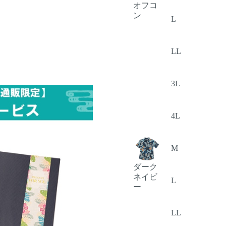
オフコ
ン
L
LL
3L
4L
M
ダーク
ネイビ
L
ー
LL