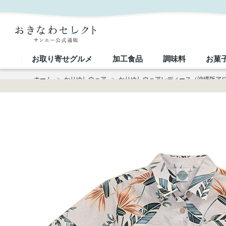
【送料無料】ストレチア柄 かりゆしウェアP-SAEM1126 Kr24 L｜おきなわセレクト サンエー公式
お取り寄せグルメ
加工食品
調味料
お菓
ホーム
>
かりゆしウェア
>
かりゆしウェアレディース（沖縄版ア