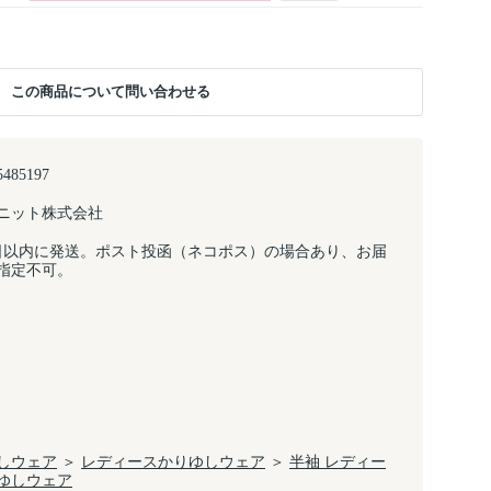
この商品について問い合わせる
5485197
ニット株式会社
日以内に発送。ポスト投函（ネコポス）の場合あり、お届
指定不可。
しウェア
＞
レディースかりゆしウェア
＞
半袖 レディー
ゆしウェア