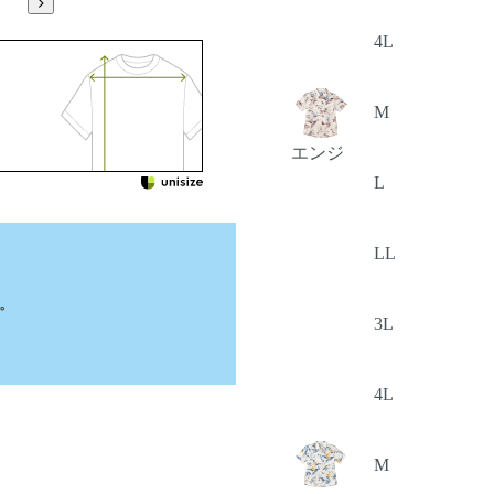
4L
M
エンジ
L
LL
。
3L
4L
M