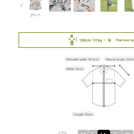
グレー
158cm / 51kg
M
Find your si
Sleeve length
23cm
Shoulder width
40.5cm
Width
52cm
Length
63cm