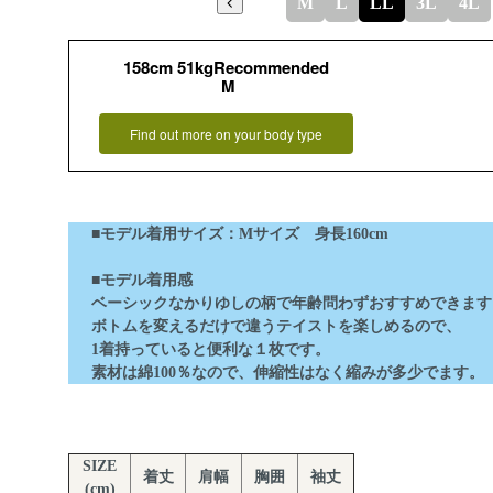
M
L
LL
3L
4L
158cm 51kgRecommended
M
Find out more on your body type
■モデル着用サイズ：Mサイズ 身長160cm
■モデル着用感
ベーシックなかりゆしの柄で年齢問わずおすすめできます
ボトムを変えるだけで違うテイストを楽しめるので、
1着持っていると便利な１枚です。
素材は綿100％なので、伸縮性はなく縮みが多少でます。
SIZE
着丈
肩幅
胸囲
袖丈
(cm)