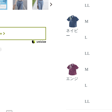
LL
M
ネイビ
ze
ー
L
LL
M
エンジ
L
LL