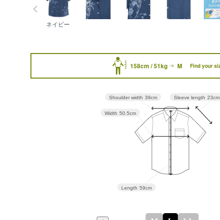
ネイビー
158cm / 51kg
M
Find your si
Sleeve length
23cm
Shoulder width
39cm
Width
50.5cm
Length
59cm