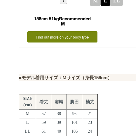
M
L
LL
158cm 51kgRecommended
M
Find out more on your body type
■モデル着用サイズ：Mサイズ（身長159cm）
SIZE
着丈
肩幅
胸囲
袖丈
(cm)
M
57
38
96
21
L
59
39
101
23
LL
61
40
106
24