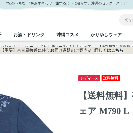
“旬のうちなー”をおすそわけ 旅するように暮らす、沖縄のセレクトストア
子
お酒・ドリンク
沖縄コスメ
かりゆしウェア
ロハシャツ）サンエー
>
半袖 レディースかりゆしウェア
>
【送料無料】夜香花パネ
【重要】※台風接近に伴うお届け遅延のご案内※
詳しくはこちら
沖縄のお取り寄せグルメすべて
沖縄の加工食品すべて
沖縄の調味料すべて
沖縄のお菓子すべて
沖縄のお酒・ドリンクすべて
沖縄のコスメすべて
かりゆしウェアすべて
沖縄の雑貨すべて
フルーツ・野菜
缶詰／パウチ
砂糖／黒砂糖
黒糖
泡盛
スキンケア
メンズ
沖縄ファッション
ちんすこう
お肉
沖縄料理
塩
ビール・チューハイ
伝統工芸品
伝
ボ
レ
【送料無料】
おつまみ
紅芋
沖
乾物／粉類
みそ
茶葉
レトルト食品
しょうゆ
ドリンク
ヘアケア
U
ェア M790 L
限定品