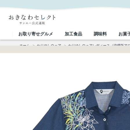
【送料無料】夜香花パネル柄 かりゆしウェア M790 L｜おきなわセレクト サンエー公式通販
お取り寄せグルメ
加工食品
調味料
お菓
ホーム
>
かりゆしウェア
>
かりゆしウェアレディース（沖縄版ア