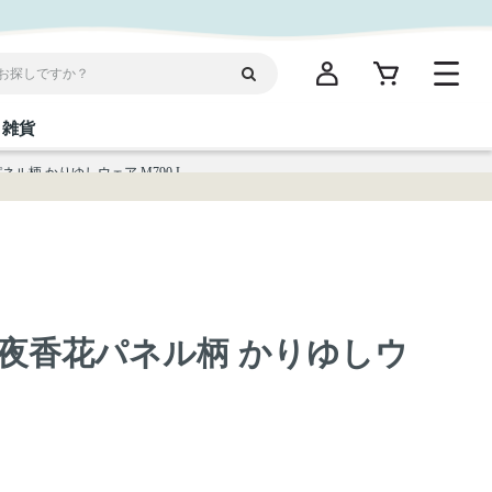
雑貨
ル柄 かりゆしウェア M790 L
閉じる
閉じる
閉じる
閉じる
閉じる
閉じる
閉じる
閉じる
統菓子
ディケア
ディース
海産物
沖縄そば／乾麺
お酢／ドレッシング
ワイン・ウィスキー・カクテル
箸・線香・ウチカビ
スナック
夜香花パネル柄 かりゆしウ
縄限定商品（ご当地）
だし／スパイス／島唐辛子
Vケア