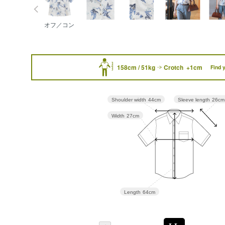
オフ／コン
158cm / 51kg
Crotch +1cm
Find 
Sleeve length
26cm
Shoulder width
44cm
Width
27cm
Length
64cm