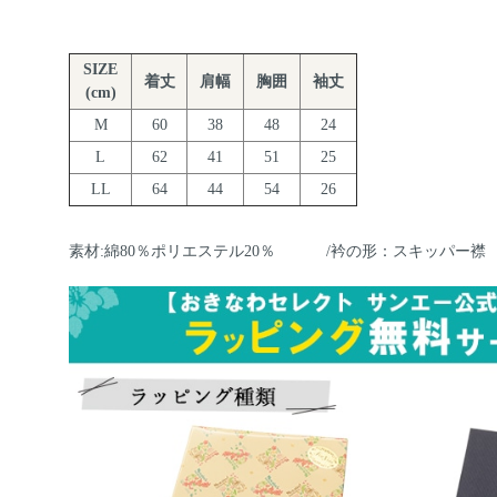
SIZE
着丈
肩幅
胸囲
袖丈
(cm)
M
60
38
48
24
L
62
41
51
25
LL
64
44
54
26
素材:綿80％ポリエステル20％ /衿の形：スキッパー襟