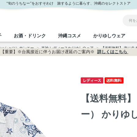
ー公式通販
“旬のうちなー”をおすそわけ 旅するように暮らす、沖縄のセレクトストア
子
お酒・ドリンク
沖縄コスメ
かりゆしウェア
ロハシャツ）サンエー
>
半袖 レディースかりゆしウェア
>
【送料無料】 海に生き
【重要】※台風接近に伴うお届け遅延のご案内※
詳しくはこちら
沖縄のお取り寄せグルメすべて
沖縄の加工食品すべて
沖縄の調味料すべて
沖縄のお菓子すべて
沖縄のお酒・ドリンクすべて
沖縄のコスメすべて
かりゆしウェアすべて
沖縄の雑貨すべて
フルーツ・野菜
缶詰／パウチ
砂糖／黒砂糖
黒糖
泡盛
スキンケア
メンズ
沖縄ファッション
ちんすこう
お肉
沖縄料理
塩
ビール・チューハイ
伝統工芸品
伝
ボ
レ
【送料無料】
おつまみ
紅芋
沖
乾物／粉類
みそ
茶葉
レトルト食品
しょうゆ
ドリンク
ヘアケア
U
ー） かりゆしウ
限定品