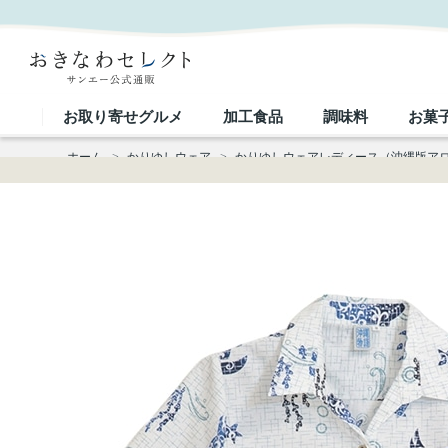
【送料無料】 海に生き物柄（スキッパー） かりゆしウェア OK1155 L｜おきなわセレクト サンエ
お取り寄せグルメ
加工食品
調味料
お菓
ホーム
>
かりゆしウェア
>
かりゆしウェアレディース（沖縄版ア