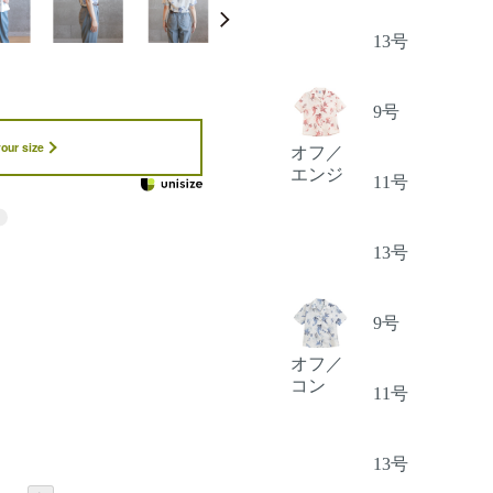
13号
9号
your size
オフ／
エンジ
11号
13号
9号
オフ／
コン
11号
13号