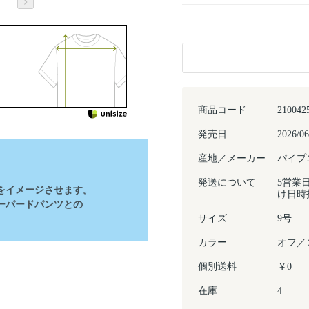
商品コード
210042
発売日
2026/06
産地／メーカー
パイプ
発送について
5営業
をイメージさせます。
け日時
ーパードパンツとの
サイズ
9号
カラー
オフ／
個別送料
￥0
在庫
4