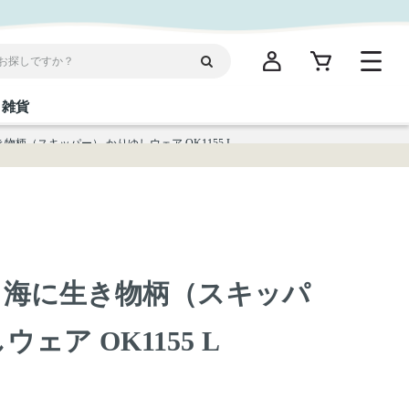
雑貨
物柄（スキッパー） かりゆしウェア OK1155 L
閉じる
閉じる
閉じる
閉じる
閉じる
閉じる
閉じる
閉じる
統菓子
ディケア
ディース
海産物
沖縄そば／乾麺
お酢／ドレッシング
ワイン・ウィスキー・カクテル
箸・線香・ウチカビ
スナック
 海に生き物柄（スキッパ
縄限定商品（ご当地）
だし／スパイス／島唐辛子
Vケア
ェア OK1155 L