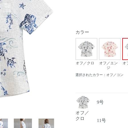
カラー
オフ／クロ
オフ／エン
オ
ジ
選択されたカラー：オフ／コン
9号
オフ／
Next
クロ
11号