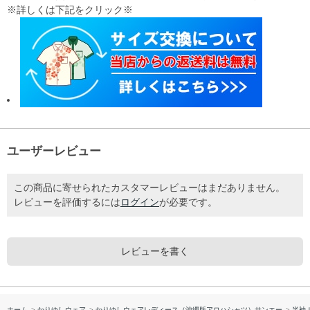
※詳しくは下記をクリック※
ユーザーレビュー
この商品に寄せられたカスタマーレビューはまだありません。
レビューを評価するには
ログイン
が必要です。
レビューを書く
ホーム
>
かりゆしウェア
>
かりゆしウェアレディース（沖縄版アロハシャツ）サンエー
>
半袖