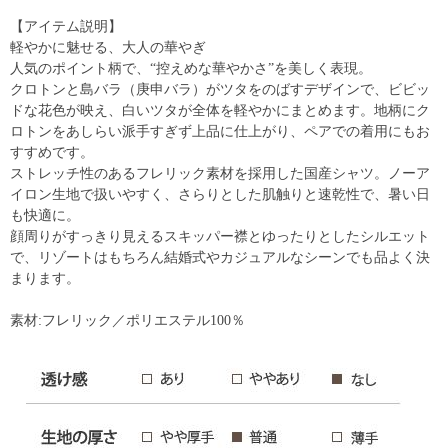
【アイテム説明】
軽やかに魅せる、大人の華やぎ
人気のポイント柄で、“控えめな華やかさ”を美しく表現。
クロトンと島バラ（庚申バラ）がツタをのばすデザインで、ビビッ
ドな花色が映え、白いツタが全体を軽やかにまとめます。地柄にク
ロトンをあしらい派手すぎず上品に仕上がり、ペアでの着用にもお
すすめです。
ストレッチ性のあるフレリック素材を採用した国産シャツ。ノーア
イロン生地で扱いやすく、さらりとした肌触りと速乾性で、暑い日
も快適に。
顔周りがすっきり見えるスキッパー襟とゆったりとしたシルエット
で、リゾートはもちろん結婚式やカジュアルなシーンでも品よく決
まります。
素材:フレリック／ポリエステル100％