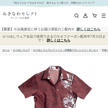
【送料無料】クロトンコイル かりゆしウェア GEL08063R L｜おきなわセレクト サンエー公式
“旬のうちなー”をおすそわけ 旅するように暮らす、沖縄のセレクトストア
通販
【重要】※台風接近に伴うお届け遅延のご案内※
詳しくはこちら
かりゆしウェア全品で使用できる15％オフクーポン配布中7月31日ま
で！
詳しくはこちら
ホーム
>
かりゆしウェア
>
かりゆしウェアレディース（沖縄版アロハシャツ）サンエー
>
半袖