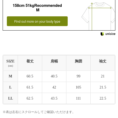
158cm 51kgRecommended
M
Find out more on your body type
SIZE
着丈
肩幅
胸囲
袖丈
(cm)
M
60.5
40.5
99
21
L
61.5
42
105
21.5
LL
62.5
43.5
111
22.5
※表は左右にスクロールしてご確認いただけます。