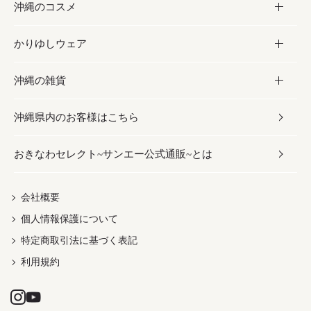
沖縄のコスメ
沖縄そば／乾麺
塩
黒糖
お酒・ドリンク
かりゆしウェア
レトルト食品
お酢／ドレッシング
ちんすこう
泡盛
コスメ
沖縄の雑貨
乾物／粉類
しょうゆ
伝統菓子
ビール・チューハイ
スキンケア
かりゆしウェア
沖縄県内のお客様はこちら
みそ
スナック
ワイン・ウィスキー・カクテル
ボディケア
メンズ
雑貨
おきなわセレクト~サンエー公式通販~とは
だし／スパイス／島唐辛子
おつまみ
ドリンク
ヘアケア
レディース
沖縄ファッション
紅芋
茶葉
UVケア
伝統工芸品
会社概要
個人情報保護について
沖縄限定商品（ご当地）
限定品
箸・線香・ウチカビ
特定商取引法に基づく表記
利用規約