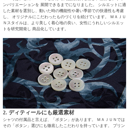
ンバリエーションを 展開できるまでになりました。 シルエットに適
した素材を選別し、動いた時の機能性や暑い季節での快適性も考慮
し、 オリジナルにこだわったものづくりを続けています。 ＭＡＪＵ
Ｎスタイルは、より美しく着心地の良い、女性にうれしいシルエッ
トを研究開発し 商品化しています。
2. ディティールにも厳選素材
シャツの付属品と言えば、「ボタン」があります。 ＭＡＪＵＮでは
その「ボタン」選びにも徹底したこだわりを持っています。 プリン