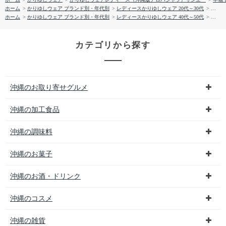
ホーム
>
かりゆしウェア ブランド別・年代別
>
レディースかりゆしウェア 20代～30代
>
【送料
ホーム
>
かりゆしウェア ブランド別・年代別
>
レディースかりゆしウェア 40代～50代
>
【送料
カテゴリから探す
沖縄のお取り寄せグルメ
沖縄の加工食品
沖縄の調味料
沖縄のお菓子
沖縄のお酒・ドリンク
沖縄のコスメ
沖縄の雑貨