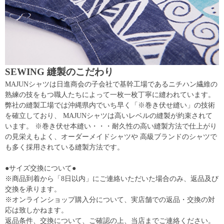
SEWING 縫製のこだわり
MAJUNシャツは日進商会の子会社で基幹工場であるニチハン繊維の
熟練の技をもつ職人たちによって一枚一枚丁寧に縫われています。
弊社の縫製工場では沖縄県内でいち早く「※巻き伏せ縫い」の技術
を確立しており、 MAJUNシャツは高いレベルの縫製が約束されて
います。 ※巻き伏せ本縫い・・・耐久性の高い縫製方法で仕上がり
の見栄えもよく、オーダーメイドシャツや 高級ブランドのシャツで
も多く採用されている縫製方法です。
●サイズ交換について●
※商品到着から「8日以内」にご連絡いただいた場合のみ、返品及び
交換を承ります。
※オンラインショップ購入分について、実店舗での返品・交換の対
応は致しかねます。
返品条件、交換について、ご確認の上、当店までご連絡ください。