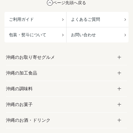
ページ先頭へ戻る
ご利用ガイド
よくあるご質問
包装・熨斗について
お問い合わせ
沖縄のお取り寄せグルメ
沖縄の加工食品
お取り寄せグルメ
沖縄の調味料
フルーツ・野菜
加工食品
沖縄のお菓子
お肉
缶詰／パウチ
調味料
沖縄のお酒・ドリンク
海産物
沖縄料理
砂糖／黒砂糖
お菓子