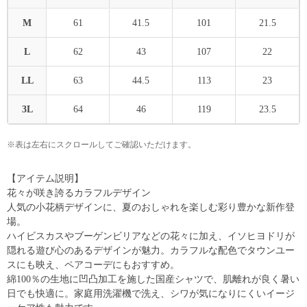
M
61
41.5
101
21.5
L
62
43
107
22
LL
63
44.5
113
23
3L
64
46
119
23.5
※表は左右にスクロールしてご確認いただけます。
【アイテム説明】
花々が咲き誇るカラフルデザイン
人気の小花柄デザインに、夏のおしゃれを楽しむ彩り豊かな新作登
場。
ハイビスカスやブーゲンビリアなどの花々に加え、イソヒヨドリが
隠れる遊び心のあるデザインが魅力。カラフルな配色でタウンユー
スにも映え、ペアコーデにもおすすめ。
綿100％の生地に凹凸加工を施した国産シャツで、肌離れが良く暑い
日でも快適に。家庭用洗濯機で洗え、シワが気になりにくいイージ