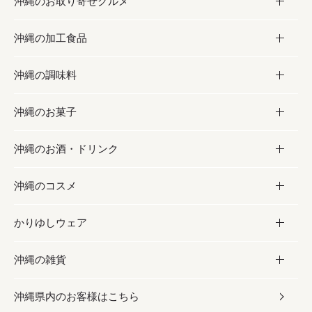
沖縄のお取り寄せグルメ
沖縄の加工食品
お取り寄せグルメ
沖縄の調味料
フルーツ・野菜
加工食品
沖縄のお菓子
お肉
缶詰／パウチ
調味料
沖縄のお酒・ドリンク
海産物
沖縄料理
砂糖／黒砂糖
お菓子
沖縄のコスメ
沖縄そば／乾麺
塩
黒糖
お酒・ドリンク
かりゆしウェア
レトルト食品
お酢／ドレッシング
ちんすこう
泡盛
コスメ
沖縄の雑貨
乾物／粉類
しょうゆ
伝統菓子
ビール・チューハイ
スキンケア
かりゆしウェア
沖縄県内のお客様はこちら
みそ
スナック
ワイン・ウィスキー・カクテル
ボディケア
メンズ
雑貨