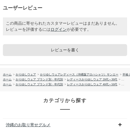
ユーザーレビュー
この商品に寄せられたカスタマーレビューはまだありません。
レビューを評価するには
ログイン
が必要です。
レビューを書く
ホーム
>
かりゆしウェア
>
かりゆしウェアレディース（沖縄版アロハシャツ）サンエー
>
半袖
ホーム
>
かりゆしウェア ブランド別・年代別
>
レディースかりゆしウェア 20代～30代
>
【送料
ホーム
>
かりゆしウェア ブランド別・年代別
>
レディースかりゆしウェア 40代～50代
>
【送料
カテゴリから探す
沖縄のお取り寄せグルメ