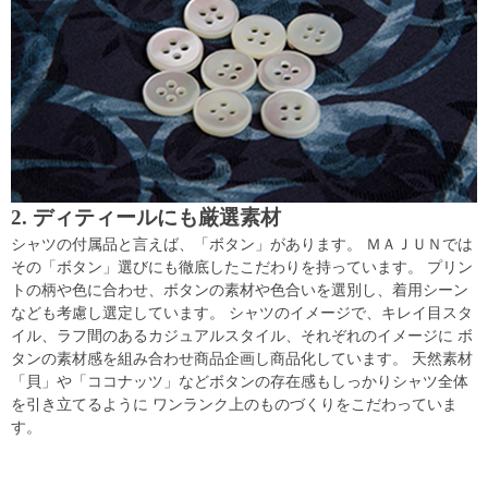
2. ディティールにも厳選素材
シャツの付属品と言えば、「ボタン」があります。 ＭＡＪＵＮでは
その「ボタン」選びにも徹底したこだわりを持っています。 プリン
トの柄や色に合わせ、ボタンの素材や色合いを選別し、着用シーン
なども考慮し選定しています。 シャツのイメージで、キレイ目スタ
イル、ラフ間のあるカジュアルスタイル、それぞれのイメージに ボ
タンの素材感を組み合わせ商品企画し商品化しています。 天然素材
「貝」や「ココナッツ」などボタンの存在感もしっかりシャツ全体
を引き立てるように ワンランク上のものづくりをこだわっていま
す。