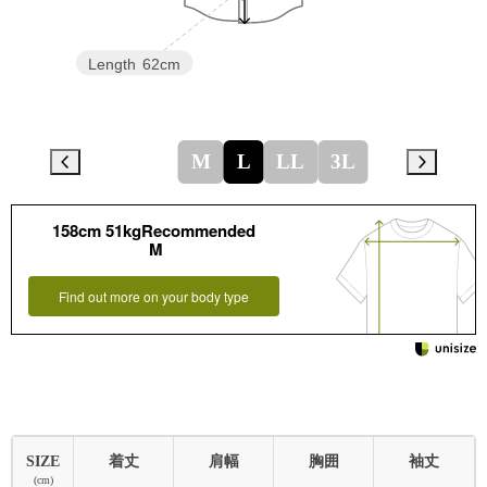
Length
62cm
M
L
LL
3L
158cm 51kgRecommended
M
Find out more on your body type
SIZE
着丈
肩幅
胸囲
袖丈
(cm)