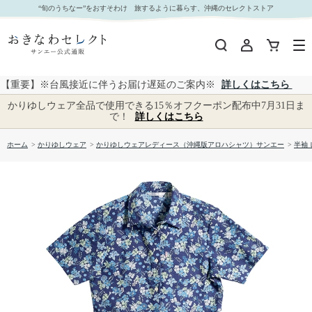
【送料無料】トロピカルブルーム かりゆしウェア GEL26023R L｜おきなわセレクト サンエー
“旬のうちなー”をおすそわけ 旅するように暮らす、沖縄のセレクトストア
公式通販
【重要】※台風接近に伴うお届け遅延のご案内※
詳しくはこちら
かりゆしウェア全品で使用できる15％オフクーポン配布中7月31日ま
で！
詳しくはこちら
ホーム
>
かりゆしウェア
>
かりゆしウェアレディース（沖縄版アロハシャツ）サンエー
>
半袖