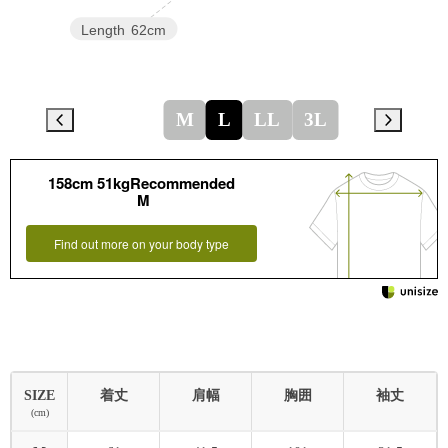
Length
62cm
M
L
LL
3L
158cm 51kgRecommended
M
Find out more on your body type
SIZE
着丈
肩幅
胸囲
袖丈
(cm)