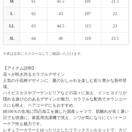
M
61
41.5
101
21.5
L
62
43
107
22
LL
63
44.5
113
23
3L
64
46
119
23.5
※表は左右にスクロールしてご確認いただけます。
【アイテム説明】
花々が咲き誇るカラフルデザイン
人気の小花柄デザインに、夏のおしゃれを楽しむ彩り豊かな新作登
場。
ハイビスカスやブーゲンビリアなどの花々に加え、イソヒヨドリが
隠れる遊び心のあるデザインが魅力。カラフルな配色でタウンユー
スにも映え、ペアコーデにもおすすめ。
綿100％の生地に凹凸加工を施した国産シャツで、肌離れが良く暑い
日でも快適に。家庭用洗濯機で洗え、シワが気になりにくいイージ
ーケア性も魅力です。
レギュラーカラーとゆったりとしたリラックスシルエットで、カジ