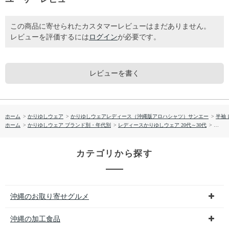
この商品に寄せられたカスタマーレビューはまだありません。
レビューを評価するには
ログイン
が必要です。
レビューを書く
ホーム
>
かりゆしウェア
>
かりゆしウェアレディース（沖縄版アロハシャツ）サンエー
>
半袖
ホーム
>
かりゆしウェア ブランド別・年代別
>
レディースかりゆしウェア 20代～30代
>
【送料
カテゴリから探す
沖縄のお取り寄せグルメ
沖縄の加工食品