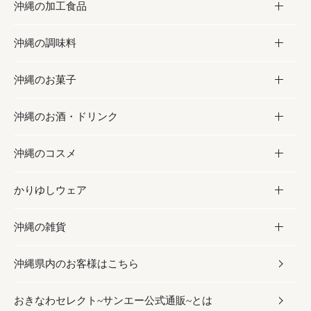
沖縄の加工食品
お取り寄せグルメ
沖縄の調味料
フルーツ・野菜
加工食品
沖縄のお菓子
お肉
缶詰／パウチ
調味料
沖縄のお酒・ドリンク
海産物
沖縄料理
砂糖／黒砂糖
お菓子
沖縄のコスメ
沖縄そば／乾麺
塩
黒糖
お酒・ドリンク
かりゆしウェア
レトルト食品
お酢／ドレッシング
ちんすこう
泡盛
コスメ
沖縄の雑貨
乾物／粉類
しょうゆ
伝統菓子
ビール・チューハイ
スキンケア
かりゆしウェア
沖縄県内のお客様はこちら
みそ
スナック
ワイン・ウィスキー・カクテル
ボディケア
メンズ
雑貨
おきなわセレクト~サンエー公式通販~とは
だし／スパイス／島唐辛子
おつまみ
ドリンク
ヘアケア
レディース
沖縄ファッション