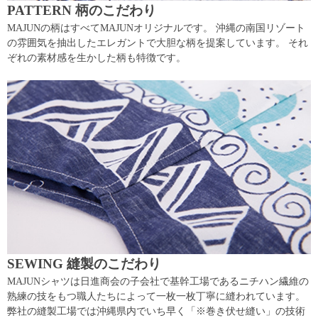
PATTERN 柄のこだわり
MAJUNの柄はすべてMAJUNオリジナルです。 沖縄の南国リゾート
の雰囲気を抽出したエレガントで大胆な柄を提案しています。 それ
ぞれの素材感を生かした柄も特徴です。
SEWING 縫製のこだわり
MAJUNシャツは日進商会の子会社で基幹工場であるニチハン繊維の
熟練の技をもつ職人たちによって一枚一枚丁寧に縫われています。
弊社の縫製工場では沖縄県内でいち早く「※巻き伏せ縫い」の技術