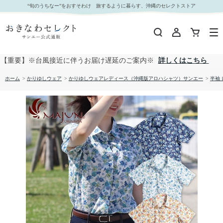
【送料無料】トロピカルブルーム かりゆしウェア GEL26023R L｜おきなわセレクト サンエー
“旬のうちなー”をおすそわけ 旅するように暮らす、沖縄のセレクトストア
公式通販
【重要】※台風接近に伴うお届け遅延のご案内※
詳しくはこちら
ホーム
>
かりゆしウェア
>
かりゆしウェアレディース（沖縄版アロハシャツ）サンエー
>
半袖