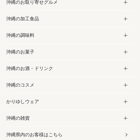
沖縄のお取り寄せグルメ
沖縄の加工食品
お取り寄せグルメ
沖縄の調味料
フルーツ・野菜
加工食品
沖縄のお菓子
お肉
缶詰／パウチ
調味料
沖縄のお酒・ドリンク
海産物
沖縄料理
砂糖／黒砂糖
お菓子
沖縄のコスメ
沖縄そば／乾麺
塩
黒糖
お酒・ドリンク
かりゆしウェア
レトルト食品
お酢／ドレッシング
ちんすこう
泡盛
コスメ
沖縄の雑貨
乾物／粉類
しょうゆ
伝統菓子
ビール・チューハイ
スキンケア
かりゆしウェア
沖縄県内のお客様はこちら
みそ
スナック
ワイン・ウィスキー・カクテル
ボディケア
メンズ
雑貨