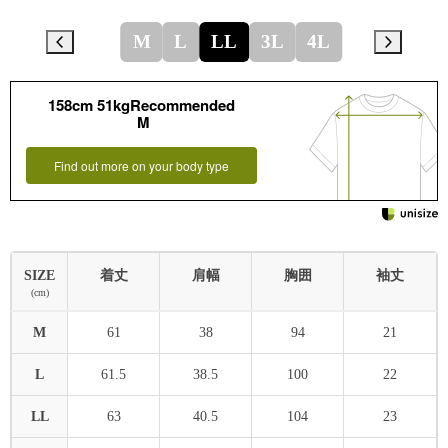
M
L
LL
3L
4L
158cm 51kgRecommended
M
Find out more on your body type
SIZE
着丈
肩幅
胸囲
袖丈
(cm)
M
61
38
94
21
L
61.5
38.5
100
22
LL
63
40.5
104
23