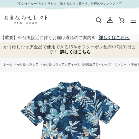
【送料無料】デイゴ柄 かりゆしウェア P-SAEM1128 L｜おきなわセレクト サンエー公式通販
“旬のうちなー”をおすそわけ 旅するように暮らす、沖縄のセレクトストア
【重要】※台風接近に伴うお届け遅延のご案内※
詳しくはこちら
かりゆしウェア全品で使用できる15％オフクーポン配布中7月31日ま
で！
詳しくはこちら
ホーム
>
かりゆしウェア
>
かりゆしウェアレディース（沖縄版アロハシャツ）サンエー
>
半袖