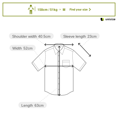
158cm / 51kg
M
Find your size
Sleeve length
23cm
Shoulder width
40.5cm
Width
52cm
Length
63cm